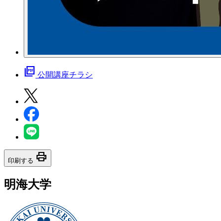
picture_as_pdf
公開講座チラシ
print
印刷する
明海大学