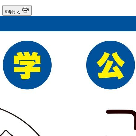
print
印刷する