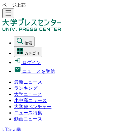
ページ上部
density_medium
検索
カテゴリ
ログイン
ニュースを受信
最新ニュース
ランキング
大学ニュース
小中高ニュース
大学発ベンチャー
ニュース特集
動画ニュース
明海大学