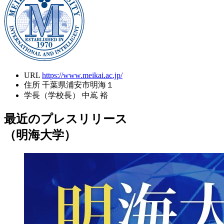
URL
https://www.meikai.ac.jp/
住所
千葉県浦安市明海１
学長（学校長）
中嶌 裕
最近のプレスリリース
（明海大学）