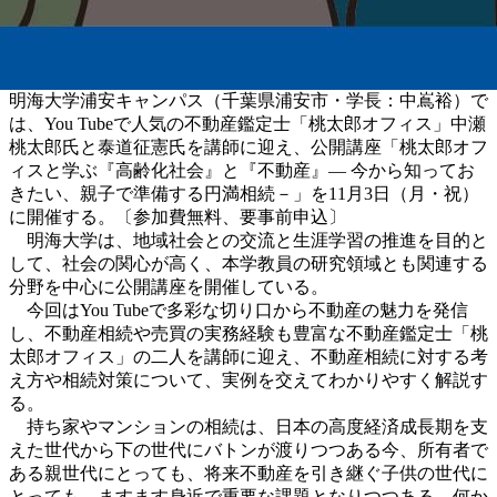
明海大学浦安キャンパス（千葉県浦安市・学長：中嶌裕）で
は、You Tubeで人気の不動産鑑定士「桃太郎オフィス」中瀬
桃太郎氏と泰道征憲氏を講師に迎え、公開講座「桃太郎オフ
ィスと学ぶ『高齢化社会』と『不動産』― 今から知ってお
きたい、親子で準備する円満相続－」を11月3日（月・祝）
に開催する。〔参加費無料、要事前申込〕
明海大学は、地域社会との交流と生涯学習の推進を目的と
して、社会の関心が高く、本学教員の研究領域とも関連する
分野を中心に公開講座を開催している。
今回はYou Tubeで多彩な切り口から不動産の魅力を発信
し、不動産相続や売買の実務経験も豊富な不動産鑑定士「桃
太郎オフィス」の二人を講師に迎え、不動産相続に対する考
え方や相続対策について、実例を交えてわかりやすく解説す
る。
持ち家やマンションの相続は、日本の高度経済成長期を支
えた世代から下の世代にバトンが渡りつつある今、所有者で
ある親世代にとっても、将来不動産を引き継ぐ子供の世代に
とっても、ますます身近で重要な課題となりつつある。何か