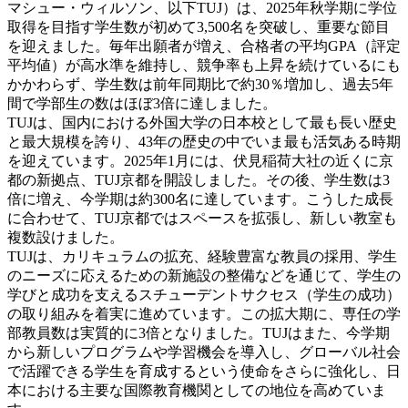
マシュー・ウィルソン、以下TUJ）は、2025年秋学期に学位
取得を目指す学生数が初めて3,500名を突破し、重要な節目
を迎えました。毎年出願者が増え、合格者の平均GPA（評定
平均値）が高水準を維持し、競争率も上昇を続けているにも
かかわらず、学生数は前年同期比で約30％増加し、過去5年
間で学部生の数はほぼ3倍に達しました。
TUJは、国内における外国大学の日本校として最も長い歴史
と最大規模を誇り、43年の歴史の中でいま最も活気ある時期
を迎えています。2025年1月には、伏見稲荷大社の近くに京
都の新拠点、TUJ京都を開設しました。その後、学生数は3
倍に増え、今学期は約300名に達しています。こうした成長
に合わせて、TUJ京都ではスペースを拡張し、新しい教室も
複数設けました。
TUJは、カリキュラムの拡充、経験豊富な教員の採用、学生
のニーズに応えるための新施設の整備などを通じて、学生の
学びと成功を支えるスチューデントサクセス（学生の成功）
の取り組みを着実に進めています。この拡大期に、専任の学
部教員数は実質的に3倍となりました。TUJはまた、今学期
から新しいプログラムや学習機会を導入し、グローバル社会
で活躍できる学生を育成するという使命をさらに強化し、日
本における主要な国際教育機関としての地位を高めていま