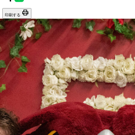
print
印刷する