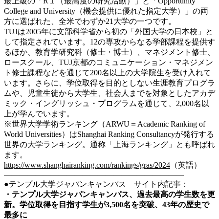
最上級の「R１（最高度の研究活動）」と「Opportunity
College and University（機会提供に優れた指定大学）」の両
方に選ばれた、全米でわずか21大学の一つです。
TUJは2005年に文部科学省から初の「外国大学の日本校」と
して指定されています。12の専攻からなる学部課程を提供す
るほか、教育学研究科（修士・博士）、マネジメント修士、
ロースクール、TUJ京都のコミュニケーション・マネジメン
ト修士課程などを通じて200名以上の大学院生を受け入れて
います。さらに、学位取得を目的としない生涯教育プログラ
ムや、児童生徒から大学生、社会人までを対象としたアカデ
ミック・イングリッシュ・プログラムを通じて、2,000名以
上が学んでいます。
※世界大学学術ランキング（ARWU＝Academic Ranking of
World Universities）はShanghai Ranking Consultancyが発行する
世界の大学ランキング。通称「上海ランキング」とも呼ばれ
ます。
https://www.shanghairanking.com/rankings/gras/2024
（英語）
———————————————————————
●テンプル大学ジャパンキャンパス サイト内記事：
・
テンプル大学ジャパンキャンパス、過去最高の学生数を更
新。学位取得を目指す学生が3,500名を突破、43年の歴史で
最多に