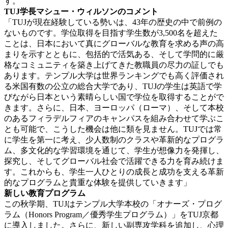
す。
TUJ学長マシュー・ウィルソンのコメント
「TUJが現在経験している勢いは、43年の歴史の中で前例の
ないものです。学位取得を目指す学生数が3,500名を超えた
ことは、日本において真にグローバルな教育を求める声の高
まりを示すとともに、包括的で活気ある、そして学問的に厳
格なコミュニティを築き上げてきた教職員の尽力の証しでも
あります。テンプル大学は世界ランキングでも高く評価され
る米国有数の公立の総合大学であり、TUJの学生は英語で学
びながら日本という素晴らしい国で学位を取得することがで
きます。さらに、日本、ヨーロッパ（ローマ）、そして本校
のあるフィラデルフィアのキャンパスを組み合わせて学ぶこ
とも可能で、こうした機会は他に類を見ません。TUJでは常
に学生を第一に考え、少人数制のクラスや革新的なプログラ
ム、多文化的な学習環境を通じて、学生が想像力を発揮し、
探究し、そしてグローバル社会で活躍できる力を育み続けま
す。これからも、学生一人ひとりの成長と成功を支える革新
的なプログラムと貴重な体験を提供していきます」
新しい教育プログラム
この秋学期、TUJはテンプル大学本校の「オナーズ・プログ
ラム（Honors Program／優秀学生プログラム）」をTUJ京都
に導入しました。さらに、新しい副専攻学科を追加し、心理