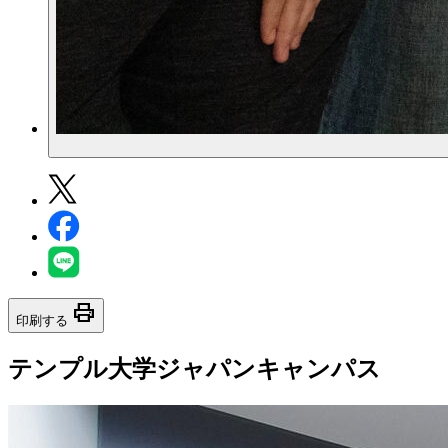
print
印刷する
テンプル大学ジャパンキャンパス