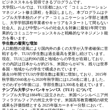
ビジネススキルを習得できるプログラムです。
大学院レベルでは、TUJ京都において「コミュニケーション
マネジメント修士課程」を新設しました。本プログラムはテ
ンプル大学本校のメディア・コミュニケーション学部と連携
し、大学学部課程卒業者やキャリアをスタートして間もない
社会人、および中堅レベルの社会人を対象に最短1年間で効
果的なコミュニケーションスキルと戦略的なマネジメント能
力を養います。
学生数の着実な増加
人口動態の逆風により国内外の多くの大学が入学者確保に苦
戦する中、TUJの学生数は過去最高を更新し続けています。
現在、TUJには約90の国と地域からの学生が在籍しており、
その内訳は日本からが約25％、米国からが47％、残りは世界
各国・地域からの学生で構成されています。
過去10年間でTUJの学部生数は着実に増加しており、2015年
秋学期の940名から2020年秋学期には1,254名に達しました。
そのわずか5年後には、学部生数は3,300名を超えています。
テンプル大学ジャパンキャンパス（TUJ）について
テンプル大学は1884年に設立された、米国ペンシルベニア州
フィラデルフィアの州立大学です。米国高等教育機関の研究
成果を評価指標とする 2025年版カーネギー分類 において、