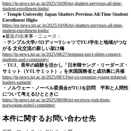
https://jp-news.tuj.ac.jp/2025/10/06/tuj-shatters-previous-all-time-
student-enrollment-highs/
・
Temple University Japan Shatters Previous All-Time Student
Enrollment Highs
https://en-news.tuj.ac.jp/2025/10/06/tuj-shatters-previous-all-time-
student-enrollment-highs/
●最近の出来事・ニュース：
・
テンプル大学パロディーTシャツでTUJ学生と地域がつな
がる 文化交流の新しい架け橋
https://jp-news.tuj.ac.jp/2025/08/27/tempura-uni-t-shirts-connect-
students-and-community/
・
TUJ、長年の経験を活かし「日米韓ヤング・リーダーズ・
サミット（YTLサミット）」を米国国務省と成功裏に共催
https://jp-news.tuj.ac.jp/2025/08/13/tuj-co-organize-young-trilateral-
leaders-summit/
・
ノルウェー・ノーベル委員会がTUJを訪問 平和と人間性
について考えるひとときに
https://jp-news.tuj.ac.jp/2025/08/08/tuj-receives-visit-from-
norwegian-nobel-committee/
本件に関するお問い合わせ先