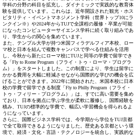
学科の分野の科目を拡充し、ダイナミックで実践的な教育体
験を提供しています。これらは、近年開設された観光・ホス
ピタリティ・イベントマネジメント学科（世界トップ10にラ
ンクイン※）や2024年からTUJで全課程の履修・卒業が可能
になったコンピューターサイエンス学科に続く取り組みであ
り、学生からの関心を集めています。
また、テンプル大学が持つ米国フィラデルフィア本校、ロー
マ校と日本を結んで複数キャンパスで学べる仕組みを活用
し、今秋から新たにローマ校にTUJと同等の学費で留学でき
る「Fly to Rome Program（フライ・トゥ・ローマ・プログラ
ム）」をスタートしました。この制度により、学生は留学に
かかる費用を大幅に軽減させながら国際的な学びの機会を広
げることができます。2022年に開始された、米国本校に日本
校の学費で留学できる制度「Fly to Philly Program（フライ・
トゥ・フィリー・プログラム）」は、すでに高い需要を集め
ており、日本を拠点に学ぶ学生が柔軟に履修し、国際経験を
積み、TUJの標準的な学費で、幅広い学習機会を得られるよ
うになっています。
さらに、国際ビジネス学科では、今学期から学位をTUJ京都
で全て取得できるようになりました。歴史ある京都という環
境で、経済・文化・言語・テクノロジーを統合し、実践的な