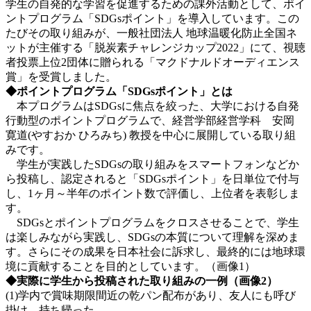
学生の自発的な学習を促進するための課外活動として、ポイ
ントプログラム「SDGsポイント」を導入しています。この
たびその取り組みが、一般社団法人 地球温暖化防止全国ネ
ットが主催する「脱炭素チャレンジカップ2022」にて、視聴
者投票上位2団体に贈られる「マクドナルドオーディエンス
賞」を受賞しました。
◆ポイントプログラム「SDGsポイント」とは
本プログラムはSDGsに焦点を絞った、大学における自発
行動型のポイントプログラムで、経営学部経営学科 安岡
寛道(やすおか ひろみち) 教授を中心に展開している取り組
みです。
学生が実践したSDGsの取り組みをスマートフォンなどか
ら投稿し、認定されると「SDGsポイント」を日単位で付与
し、1ヶ月～半年のポイント数で評価し、上位者を表彰しま
す。
SDGsとポイントプログラムをクロスさせることで、学生
は楽しみながら実践し、SDGsの本質について理解を深めま
す。さらにその成果を日本社会に訴求し、最終的には地球環
境に貢献することを目的としています。（画像1）
◆実際に学生から投稿された取り組みの一例（画像2）
(1)学内で賞味期限間近の乾パン配布があり、友人にも呼び
掛け、持ち帰った