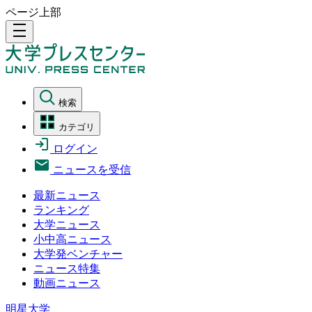
ページ上部
density_medium
検索
カテゴリ
ログイン
ニュースを受信
最新ニュース
ランキング
大学ニュース
小中高ニュース
大学発ベンチャー
ニュース特集
動画ニュース
明星大学