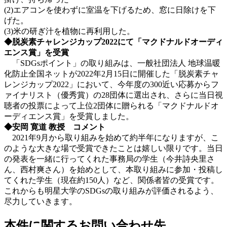
(2)エアコンを使わずに室温を下げるため、窓に日除けを下
げた。
(3)米の研ぎ汁を植物に再利用した。
◆脱炭素チャレンジカップ2022にて「マクドナルドオーディ
エンス賞」を受賞
「SDGsポイント」の取り組みは、一般社団法人 地球温暖
化防止全国ネットが2022年2月15日に開催した「脱炭素チャ
レンジカップ2022」において、今年度の300近い応募からフ
ァイナリスト（優秀賞）の28団体に選出され、さらに当日視
聴者の投票によって上位2団体に贈られる「マクドナルドオ
ーディエンス賞」を受賞しました。
◆安岡 寛道 教授 コメント
2021年9月から取り組みを始めて約半年になりますが、こ
のような大きな場で受賞できたことは嬉しい限りです。当日
の発表を一緒に行ってくれた事務局の学生（今井詩央里さ
ん、西村爽さん）を始めとして、本取り組みに参加・投稿し
てくれた学生（現在約150人）など、関係者皆の受賞です。
これからも明星大学のSDGsの取り組みが評価されるよう、
尽力していきます。
本件に関するお問い合わせ先