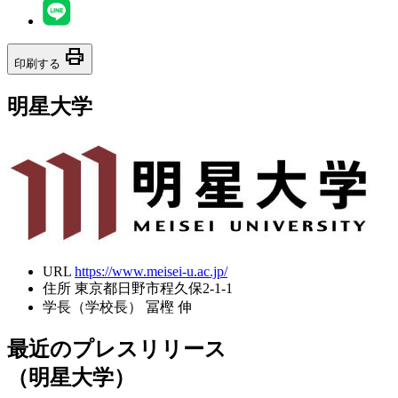
print
印刷する
明星大学
URL
https://www.meisei-u.ac.jp/
住所
東京都日野市程久保2-1-1
学長（学校長）
冨樫 伸
最近のプレスリリース
（明星大学）