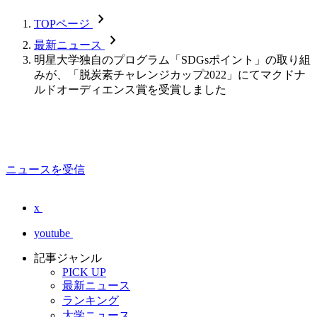
chevron_forward
TOPページ
chevron_forward
最新ニュース
明星大学独自のプログラム「SDGsポイント」の取り組
みが、「脱炭素チャレンジカップ2022」にてマクドナ
ルドオーディエンス賞を受賞しました
ニュースを受信
x
youtube
記事ジャンル
PICK UP
最新ニュース
ランキング
大学ニュース