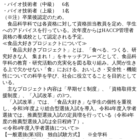
・バイオ技術者（中級） 6名
・バイオ技術者（上級） 1名
（※注）卒業後認定のため。
食品科学科では各資格に対して資格担当教員を定め、学生
へのアドバイスを行っている。次年度からはHACCP管理者
資格の養成校として認定される予定。
≪食品大好きプロジェクトについて≫
「食品大好きプロジェクト」とは、「食べる、つくる、研
究好きな人 集まれ！」をキャッチフレーズとして、食品科
学科の教育・研究活動の充実化を図る取り組み。人間が生き
る上で欠かせない「食」における、おいしさ・安全性・機能
性についての科学を学び、社会に役立てることを目的として
いる。
主なプロジェクト内容は「早期ゼミ制度」、「資格取得支
援制度」、「入試改革」の3つ。
「入試改革」では、「食品大好き」な学生の個性を重視
し、令和3年度より総合型選抜入試を導入。令和4年度入学者
選抜では、推薦型選抜入試の定員増を行っている（令和4年
度の推薦型選抜入試は全日程終了）。
≪令和4年度入学者選抜について≫
【一般選抜(第3回) 独自試験方式】 ※全学科