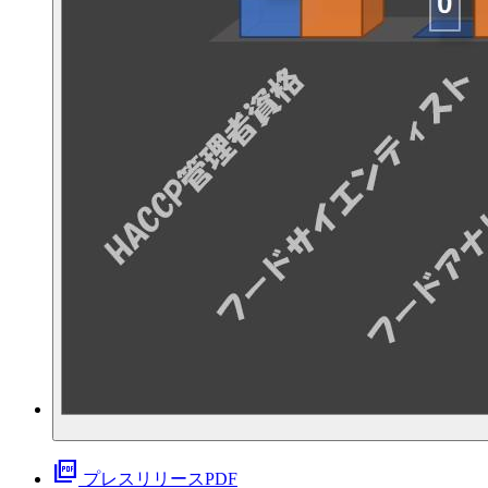
picture_as_pdf
プレスリリースPDF