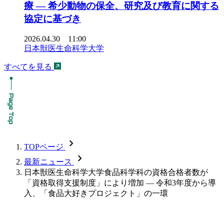
療 ― 希少動物の保全、研究及び教育に関する
協定に基づき
2026.04.30 11:00
日本獣医生命科学大学
すべてを見る
chevron_forward
TOPページ
chevron_forward
最新ニュース
日本獣医生命科学大学食品科学科の資格合格者数が
「資格取得支援制度」により増加 — 令和3年度から導
入、「食品大好きプロジェクト」の一環