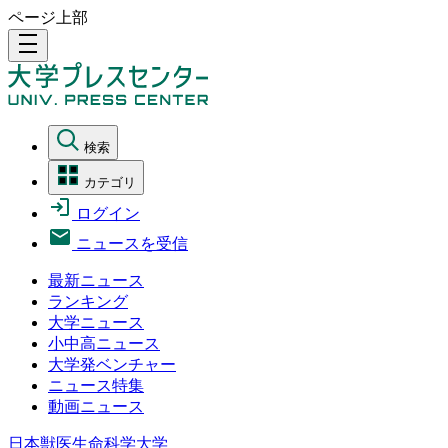
ページ上部
density_medium
検索
カテゴリ
ログイン
ニュースを受信
最新ニュース
ランキング
大学ニュース
小中高ニュース
大学発ベンチャー
ニュース特集
動画ニュース
日本獣医生命科学大学