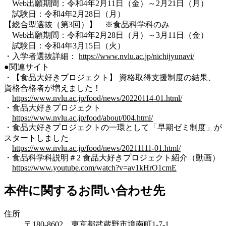
Web出願期間：令和4年2月11日（金）～2月21日（月）
試験日：令和4年2月28日（月）
【総合型選抜（第3回）】 ※食品科学科のみ
Web出願期間：令和4年2月28日（月）～3月11日（金）
試験日：令和4年3月15日（火）
・入学者選抜詳細：
https://www.nvlu.ac.jp/nichijyunavi/
●関連サイト
・【食品大好きプロジェクト】 資格取得支援制度の結果、
資格合格者が増えました！
https://www.nvlu.ac.jp/food/news/20220114-01.html/
・食品大好きプロジェクト
https://www.nvlu.ac.jp/food/about/004.html/
・食品大好きプロジェクトの一環として「早期ゼミ制度」が
スタートしました
https://www.nvlu.ac.jp/food/news/20211111-01.html/
・食品科学科説明＃2 食品大好きプロジェクト紹介（動画）
https://www.youtube.com/watch?v=av1kHrO1cmE
本件に関するお問い合わせ先
住所
〒180-8602 東京都武蔵野市境南町1-7-1