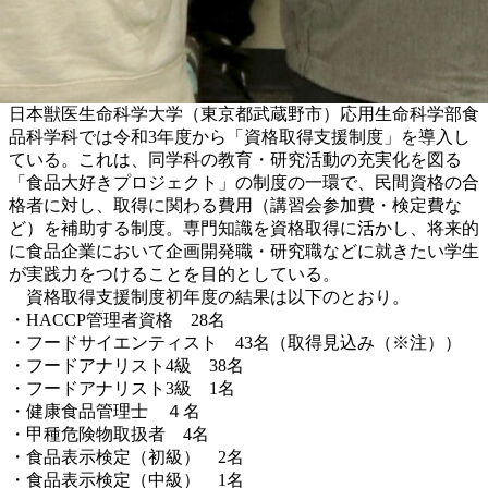
日本獣医生命科学大学（東京都武蔵野市）応用生命科学部食
品科学科では令和3年度から「資格取得支援制度」を導入し
ている。これは、同学科の教育・研究活動の充実化を図る
「食品大好きプロジェクト」の制度の一環で、民間資格の合
格者に対し、取得に関わる費用（講習会参加費・検定費な
ど）を補助する制度。専門知識を資格取得に活かし、将来的
に食品企業において企画開発職・研究職などに就きたい学生
が実践力をつけることを目的としている。
資格取得支援制度初年度の結果は以下のとおり。
・HACCP管理者資格 28名
・フードサイエンティスト 43名（取得見込み（※注））
・フードアナリスト4級 38名
・フードアナリスト3級 1名
・健康食品管理士 ４名
・甲種危険物取扱者 4名
・食品表示検定（初級） 2名
・食品表示検定（中級） 1名