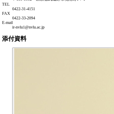
TEL
0422-31-4151
FAX
0422-33-2094
E-mail
ir-nvlu1@nvlu.ac.jp
添付資料