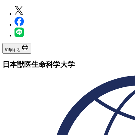
print
印刷する
日本獣医生命科学大学