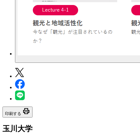
print
印刷する
玉川大学