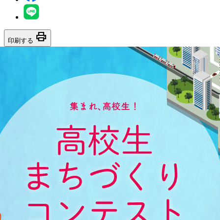
print
印刷する