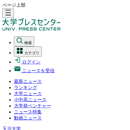
ページ上部
density_medium
検索
カテゴリ
ログイン
ニュースを受信
最新ニュース
ランキング
大学ニュース
小中高ニュース
大学発ベンチャー
ニュース特集
動画ニュース
玉川大学