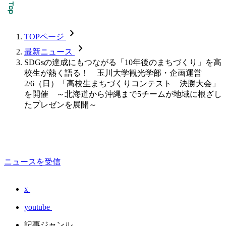
chevron_forward
TOPページ
chevron_forward
最新ニュース
SDGsの達成にもつながる「10年後のまちづくり」を高
校生が熱く語る！ 玉川大学観光学部・企画運営
2/6（日）「高校生まちづくりコンテスト 決勝大会」
を開催 ～北海道から沖縄まで5チームが地域に根ざし
たプレゼンを展開～
ニュースを受信
x
youtube
記事ジャンル