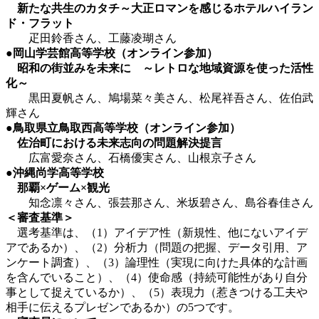
新たな共生のカタチ～大正ロマンを感じるホテルハイラン
ド・フラット
疋田鈴香さん、工藤凌瑚さん
●岡山学芸館高等学校（オンライン参加）
昭和の街並みを未来に ～レトロな地域資源を使った活性
化～
黒田夏帆さん、鳩場菜々美さん、松尾祥吾さん、佐伯武
輝さん
●鳥取県立鳥取西高等学校（オンライン参加）
佐治町における未来志向の問題解決提言
広富愛奈さん、石橋優実さん、山根京子さん
●沖縄尚学高等学校
那覇×
ゲーム×
観光
知念凛々さん、張芸那さん、米坂碧さん、島谷春佳さん
＜審査基準＞
選考基準は、（1）アイデア性（新規性、他にないアイデ
アであるか）、（2）分析力（問題の把握、データ引用、ア
ンケート調査）、（3）論理性（実現に向けた具体的な計画
を含んでいること）、（4）使命感（持続可能性があり自分
事として捉えているか）、（5）表現力（惹きつける工夫や
相手に伝えるプレゼンであるか）の5つです。