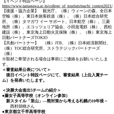
【イベント特設ページ】
https://www.tamagawa.ac.jp/college_of_tourism/machi_contest2021/
【後援・協力企業】 観光庁、（株）ウィーンの森、全日本
空輸（株）、東日本旅客鉄道（株）、（株）日本総合研究
所、（株）タマガワ イー サポート、日本航空（株）、三菱
地所（株）、エコッツェリア協会、小田急電鉄（株）、西松
建設（株）、東京海上日動火災保険（株）、（株）東京海上
日動パートナーズTOKIO
【共創パートナー】 （株）JTB、（株）日本経済新聞社、
（株）TOC総合研究所、ストラテジックパートナーズ
（株）
※取材ご希望される場合は事前にご連絡をお願いいたしま
す。
＜審査結果公表について＞
後日イベント特設ページにて、審査結果（上位入賞チー
ム）を発表いたします。
＜決勝大会進出5
チームの紹介＞
●藤女子高等学校（オンライン参加）
新スタイル「里山」―熊対策から考える札幌の10
年後－
西村胡桃さん
●東京都立千早高等学校