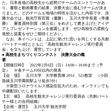
た。日本各地の高校生から総勢37チームのエントリーがあ
り、書類と動画審査の結果、決勝大会に進む5チームが決ま
りました。どのチームも地域の特性を活かした内容です。決
勝大会では、観光庁長官賞（優勝）、玉川大学学長賞（準優
勝）、審査員特別賞（第三位）をめざして磨き上げたアイデ
アとプレゼンテーションを披露します。ぜひ高校生の柔軟な
発想と提案をぜひご期待ください。
なお、本イベントは、上記に挙げた思いを同じくする共創
パートナー4社とともに「高校生観光チャレンジ実行委員
会」を立ち上げ、運営しています。
● 高校生まちづくりコンテスト 決勝大会の概
要
【開催日時】 2022年2月6日（日）14:00～16:00まで（予
定） ※各チーム10分以内の発表
【会 場】 玉川大学 大学教育棟 2014 521教室 （小田
急線玉川学園前駅より徒歩5分）
※新型コロナウイルス感染症拡大のため、オンラインでも
中継配信いたします。
【主 催】 高校生観光チャレンジ実行委員会（共創パート
ナー様との合同組織）
【企画・運営】 玉川大学 観光学部