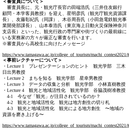
＜審査員について＞
審査員長に、元・観光庁長官の田端浩氏（三井住友銀行
顧問・本学客員教授）を迎え、星明彦氏（観光庁観光資源課
長）、友藤彰紀氏（同課）、木谷周吾氏（小田急電鉄観光事
業開発部課長）、山本泰浩氏（東京海上日動火災保険神奈川
支店長）といった、観光行政の専門家や街づくりの最前線に
いる実務家の方々が厳正な審査を行います。
※審査員から高校生に向けたメッセージ
https://www.tamagawa.ac.jp/college_of_tourism/machi_contest2021/
＜事前レクチャーについて＞
・Lecture 1 プレゼンテーションのヒント 観光学部 三木
日出男教授
・Lecture 2 まちを知る 観光学部 星幸男教授
・Lecture 3 データの収集と分析 観光学部 小林直樹教授
・Lecture 4 観光と地域活性化 観光学部 谷脇茂樹准教授
4-1 今なぜ「観光」が注目されているのか？
4-2 観光と地域活性化 観光は地方創生の切り札
4-3 観光と地域活性化 観光による地方創生 〜地域の
資源を磨き上げる〜
https://www.tamagawa.ac.jp/college_of_tourism/machi_contest2021/#