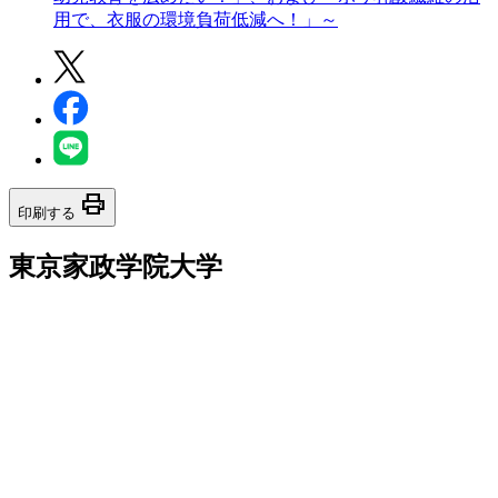
用で、衣服の環境負荷低減へ！」～
print
印刷する
東京家政学院大学