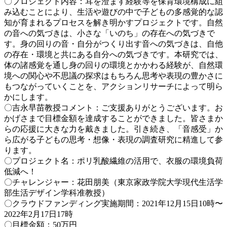
〇プロジェクト内容：耳を澄ます経験等を保育環境構成に組
み込むことにより、生活や遊びの中で子どもの多感覚的な認
知が育まれるプロセスを解き明かすプロジェクトです。自然
の音への気づきは、小さな「いのち」の存在への気づきで
す。身の回りの音・自分がつくり出す音への気づきは、自他
の存在・環境と共にある自分への気づきです。本研究では、
体の諸感覚を通し身の回りの環境とかかわる経験が、自然環
境への関心や不思議の探求はもちろん思考や表現の豊かさに
もつながっていくことを、アクションリサーチによって明ら
かにします。
〇吉永早苗教授コメント：ご支援ありがとうございます。お
かげさまで目標金額を達成することができました。皆さまか
らの応援に大きな力を戴きました。引き続き、「音感受」か
ら広がる子どもの思考・想像・表現の調査研究に精進して参
ります。
〇プロジェクト名：ポリ乳酸繊維の活用で、衣服の環境負荷
低減へ！
〇チャレンジャー：花田朋美（東京家政学院大学現代生活学
部生活デザイン学科准教授）
〇クラウドファンディング実施期間：2021年12月15日10時〜
2022年2月17日17時
〇目標金額：50万円