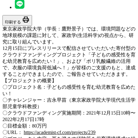
print
印刷する
東京家政学院大学（学長：鷹野景子）では、環境問題などの
地球規模の課題に対して、家政学(生活科学)の視点から、研
究に取り組んでいます。
12月15日にプレスリリースで配信させていただいた寄付型の
クラウドファンディングプロジェクト「子どもの感受性を育
む幼児教育を広めたい！」、および「ポリ乳酸繊維の活用
で、衣服の環境負荷低減へ！」が皆様のご支援のもと、達成
することができましたので、ご報告させていただきます。
【プロジェクトの概要】
〇プロジェクト名：子どもの感受性を育む幼児教育を広めた
い！
〇チャレンジャー：吉永早苗（東京家政学院大学現代生活学
部児童学科教授）
〇クラウドファンディング実施期間：2021年12月15日10時〜
2022年2月17日17時
〇目標金額：80万円
〇URL：
https://academist-cf.com/projects/239