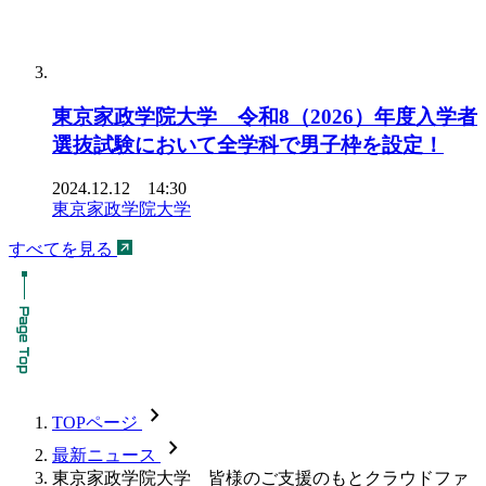
東京家政学院大学 令和8（2026）年度入学者
選抜試験において全学科で男子枠を設定！
2024.12.12 14:30
東京家政学院大学
すべてを見る
chevron_forward
TOPページ
chevron_forward
最新ニュース
東京家政学院大学 皆様のご支援のもとクラウドファ