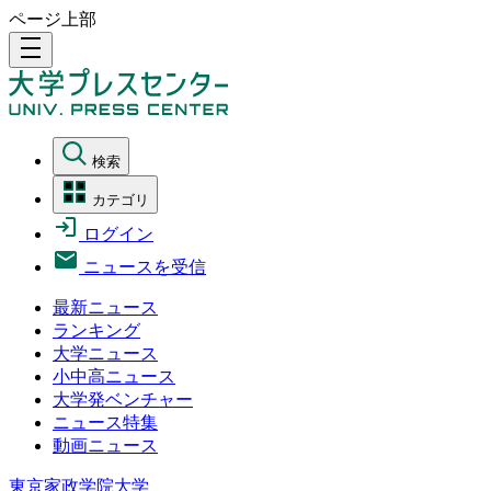
ページ上部
density_medium
検索
カテゴリ
ログイン
ニュースを受信
最新ニュース
ランキング
大学ニュース
小中高ニュース
大学発ベンチャー
ニュース特集
動画ニュース
東京家政学院大学