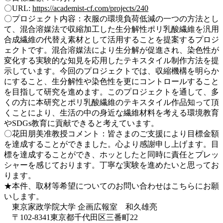
〇URL:
https://academist-cf.com/projects/240
〇プロジェクト内容：衣服の環境負荷低減の一つの方法とし
て、混合溶媒法で収縮加工した生分解性ポリ乳酸繊維を汎用
合成繊維の代替え素材として活用することを提案するプロジ
ェクトです。混合溶媒法により生分解が促進され、染色性が
変化する実験的な知見を応用したテキスタイル制作方法を提
示しています。今回のプロジェクトでは、収縮機構を明らか
にすること、生分解性や染色性を更にコントロールすること
を目指して研究を進めます。このプロジェクトを通して、多
くの方に本研究とポリ乳酸繊維のテキスタイル作品知って頂
くことにより、生活の中の身近な繊維材料を考える環境教育
やSDGs教育に貢献できると考えています。
〇花田朋美准教授コメント：皆さまのご支援により目標金額
を達成することができました。心より感謝申し上げます。目
標を達成することができ、ホッとしたと同時に責任とプレッ
シャーを感じております。丁寧な実験を進めたいと思ってお
ります。
★本件、取材等希望についてのお問い合わせはこちらにお願
いします。
東京家政学院大学 企画広報室 和久雄亮
〒102-8341東京都千代田区三番町22