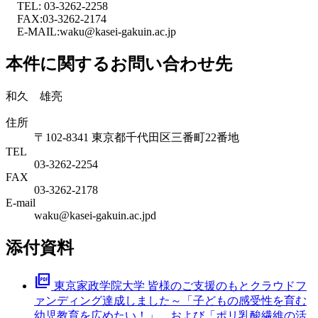
TEL: 03-3262-2258
FAX:03-3262-2174
E-MAIL:waku@kasei-gakuin.ac.jp
本件に関するお問い合わせ先
和久 雄亮
住所
〒102-8341 東京都千代田区三番町22番地
TEL
03-3262-2254
FAX
03-3262-2178
E-mail
waku@kasei-gakuin.ac.jpd
添付資料
picture_as_pdf
東京家政学院大学 皆様のご支援のもとクラウドフ
ァンディング達成しました～「子どもの感受性を育む
幼児教育を広めたい！」、および「ポリ乳酸繊維の活