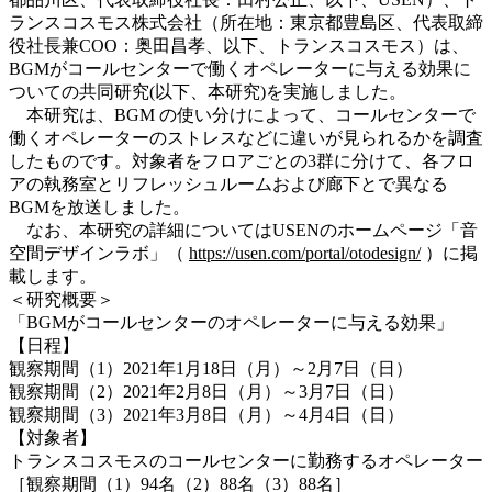
ランスコスモス株式会社（所在地：東京都豊島区、代表取締
役社長兼COO：奥田昌孝、以下、トランスコスモス）は、
BGMがコールセンターで働くオペレーターに与える効果に
ついての共同研究(以下、本研究)を実施しました。
本研究は、BGM の使い分けによって、コールセンターで
働くオペレーターのストレスなどに違いが見られるかを調査
したものです。対象者をフロアごとの3群に分けて、各フロ
アの執務室とリフレッシュルームおよび廊下とで異なる
BGMを放送しました。
なお、本研究の詳細についてはUSENのホームページ「音
空間デザインラボ」（
https://usen.com/portal/otodesign/
）に掲
載します。
＜研究概要＞
「BGMがコールセンターのオペレーターに与える効果」
【日程】
観察期間（1）2021年1月18日（月）～2月7日（日）
観察期間（2）2021年2月8日（月）～3月7日（日）
観察期間（3）2021年3月8日（月）～4月4日（日）
【対象者】
トランスコスモスのコールセンターに勤務するオペレーター
［観察期間（1）94名（2）88名（3）88名］