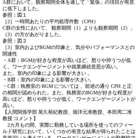
A群において、観察期間全体を通して「緊張」の項目が有意
に低下しました。
参照：図１
［2］一時間あたりの平均処理件数（CPH）
C群の女性において、 観察期間（1）よりも観察期間（2）、
（3）の方があがりました。
参照：図２
［3］室内およびBGMの印象と、気分やパフォーマンスとの
関連性
・A群：BGMが好きな程度が高いほど、怒りや抑うつが低
く、ワークエンゲージメントや就業継続意思が高い。
また、室内の印象による影響が大きい 。
・B群：室内の印象による影響が大きい。
・C群：執務室の BGM については 、前述の通り CPH と正
の相関が認められた。また、執務室のBGMが好きな程度が
高いほど、怒りや抑うつが低く、ワークエンゲージメントが
高い。
【人間関係学部 尾久裕紀教授、堀洋元准教授、本田周二准
教授 コメント】
2カ月もの間、実際に勤務している場所を使ってのフィー
ルド研究において、いくつかの有意な結果が得られたことは
意義深いと考えている。ワークエンゲージメントや勤務時で