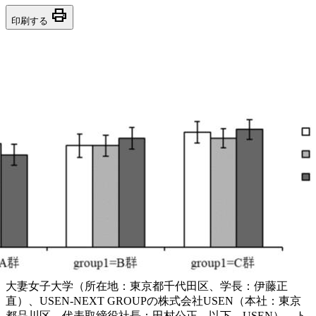
print
印刷する
大妻女子大学（所在地：東京都千代田区、学長：伊藤正
直）、USEN-NEXT GROUPの株式会社USEN（本社：東京
都品川区、代表取締役社長：田村公正、以下、USEN）、ト