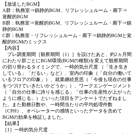
【放送したBGM】
A群：執務室⇒鎮静的BGM、リフレッシュルーム・廊下⇒
覚醒的BGM
B群：執務室⇒覚醒的BGM、リフレッシュルーム・廊下⇒鎮
静的BGM
C群：執務室・リフレッシュルーム・廊下⇒鎮静的BGMと覚
醒的BGMのミックス
【内容】
プレ調査期間［観察期間（1）］を設けたあと、約2ヵ月間
にわたり群ごとにBGM環境(BGMの種類)を変えて観察期間
の切り替わるタイミングで、一時的気分尺度 （「生き生き
している」「だるい」など）、室内の印象（「自分の働いて
いるフロアの印象」）、就業継続意思（「今後も現在の仕事
をつづけていきたいかどうか」）、ワークエンゲージメント
（「自分の仕事に誇りを感じる」「仕事の生産性が上がった
ように感じる」）といった項目をアンケートでたずねまし
た。また勤務日数や、一時間当たりの平均処理件数
（CPH）、オペレーターの感情といったデータを含めて
BGMの効果を検証しました。
【結果】
［1］一時的気分尺度