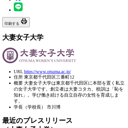
print
印刷する
大妻女子大学
URL
https://www.otsuma.ac.jp/
住所
東京都千代田区三番町12
概要
大妻女子大学は東京都千代田区に本部を置く私立
の女子大学です。創立者は大妻コタカ。校訓は「恥を
知れ」。学び働き続ける自立自存の女性を育成しま
す。
学長（学校長）
市川博
最近のプレスリリース