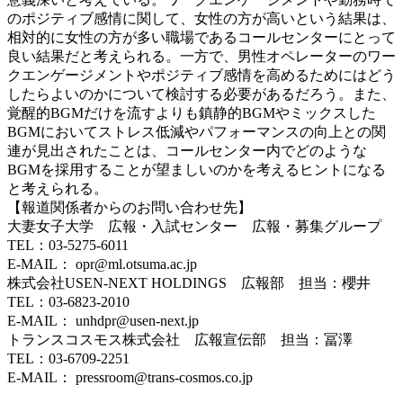
のポジティブ感情に関して、女性の方が高いという結果は、
相対的に女性の方が多い職場であるコールセンターにとって
良い結果だと考えられる。一方で、男性オペレーターのワー
クエンゲージメントやポジティブ感情を高めるためにはどう
したらよいのかについて検討する必要があるだろう。また、
覚醒的BGMだけを流すよりも鎮静的BGMやミックスした
BGMにおいてストレス低減やパフォーマンスの向上との関
連が見出されたことは、コールセンター内でどのような
BGMを採用することが望ましいのかを考えるヒントになる
と考えられる。
【報道関係者からのお問い合わせ先】
大妻女子大学 広報・入試センター 広報・募集グループ
TEL：03-5275-6011
E-MAIL： opr@ml.otsuma.ac.jp
株式会社USEN-NEXT HOLDINGS 広報部 担当：櫻井
TEL：03‐6823‐2010
E-MAIL： unhdpr@usen-next.jp
トランスコスモス株式会社 広報宣伝部 担当：冨澤
TEL：03-6709-2251
E-MAIL： pressroom@trans-cosmos.co.jp