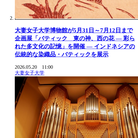
大妻女子大学博物館が5月31日～7月12日まで
企画展「バティック 東の神、西の花 ― 彩ら
れた多文化の記憶」を開催 ― インドネシアの
伝統的な染織品・バティックを展示
2026.05.20 11:00
大妻女子大学