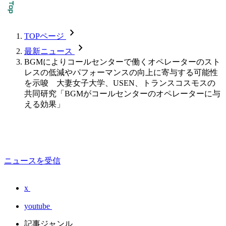
chevron_forward
TOPページ
chevron_forward
最新ニュース
BGMによりコールセンターで働くオペレーターのスト
レスの低減やパフォーマンスの向上に寄与する可能性
を示唆 大妻女子大学、USEN、トランスコスモスの
共同研究「BGMがコールセンターのオペレーターに与
える効果」
ニュースを受信
x
youtube
記事ジャンル