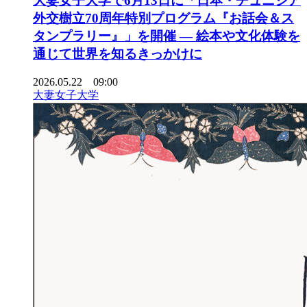
大妻女子大学で6月13日に「日本・チュニジア
外交樹立70周年特別プログラム『お話会＆ス
タンプラリー』」を開催 ― 絵本や文化体験を
通じて世界を知るきっかけに
2026.05.22 09:00
大妻女子大学