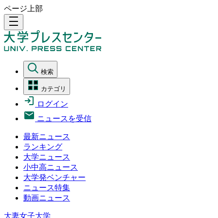
ページ上部
density_medium
検索
カテゴリ
ログイン
ニュースを受信
最新ニュース
ランキング
大学ニュース
小中高ニュース
大学発ベンチャー
ニュース特集
動画ニュース
大妻女子大学