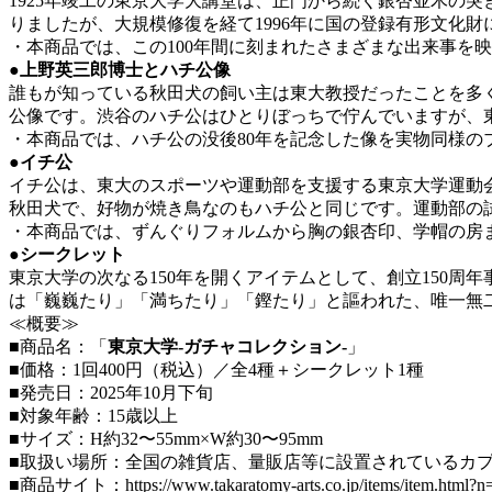
1925年竣工の東京大学大講堂は、正門から続く銀杏並木の
りましたが、大規模修復を経て1996年に国の登録有形文化
・本商品では、この100年間に刻まれたさまざまな出来事を
●
上野英三郎博士とハチ公像
誰もが知っている秋田犬の飼い主は東大教授だったことを多く
公像です。渋谷のハチ公はひとりぼっちで佇んでいますが、
・本商品では、ハチ公の没後80年を記念した像を実物同様
●
イチ公
イチ公は、東大のスポーツや運動部を支援する東京大学運動
秋田犬で、好物が焼き鳥なのもハチ公と同じです。運動部の
・本商品では、ずんぐりフォルムから胸の銀杏印、学帽の房
●
シークレット
東京大学の次なる150年を開くアイテムとして、創立150
は「巍巍たり」「満ちたり」「鏗たり」と謳われた、唯一無二
≪概要≫
■商品名：「
東京大学-ガチャコレクション-
」
■価格：1回400円（税込）／全4種＋シークレット1種
■発売日：2025年10月下旬
■対象年齢：15歳以上
■サイズ：H約32〜55mm×W約30〜95mm
■取扱い場所：全国の雑貨店、量販店等に設置されているカ
■商品サイト：
https://www.takaratomy-arts.co.jp/items/item.html