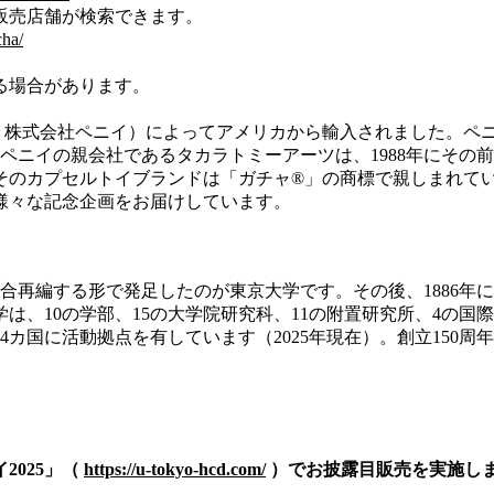
販売店舗が検索できます。
cha/
る場合があります。
現：株式会社ペニイ）によってアメリカから輸入されました。ペ
。ペニイの親会社であるタカラトミーアーツは、1988年にそ
そのカプセルトイブランドは「ガチャ®」の商標で親しまれていま
様々な記念企画をお届けしています。
統合再編する形で発足したのが東京大学です。その後、1886年に
は、10の学部、15の大学院研究科、11の附置研究所、4の
カ国に活動拠点を有しています（2025年現在）。創立150周年
2025」（
https://u-tokyo-hcd.com/
）でお披露目販売を実施し