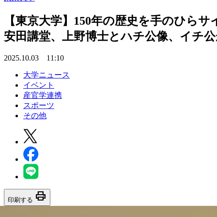
【東京大学】150年の歴史を手のひら
安田講堂、上野博士とハチ公像、イチ公
2025.10.03 11:10
大学ニュース
イベント
産官学連携
スポーツ
その他
print
印刷する