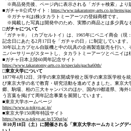
※商品発売後、ページ内に表示される「ガチャ検索」より
■ガチャ®公式サイト：
https://www.takaratomy-arts.co.jp/items/ga
※ガチャ®は(株)タカラトミーアーツの登録商標です。
※掲載した写真は開発中のため、実際の商品とは多少異な
□ガチャについて
「ガチャ®」（カプセルトイ）は、1965年にペニイ商会（
記念日にあたる2月17日を「ガチャの日」に制定しています
30年以上カプセル自販機と中の玩具の企画製造販売を行い、
ニバーサリーがスタートし、タカラトミーアーツとペニイは
■ガチャ日本上陸60周年記念サイト
https://www.takaratomy-arts.co.jp/specials/gacha60th/
□東京大学について
1877年4月12日、洋学の東京開成学校と医学の東京医学校を
び東京大学の名で教育・研究活動を進めてきました。東京大学
郷、駒場、柏の三大キャンパスのほか、国内19都道県、海外14
う言葉を掲げて周年記念事業を展開しています。
■東京大学ホームページ
https://www.u-tokyo.ac.jp/
■東京大学150周年特設サイト
https://www.u-tokyo.ac.jp/150ut/ja/
※10月18日（土）に開催される「東京大学ホームカミングデイ
い！