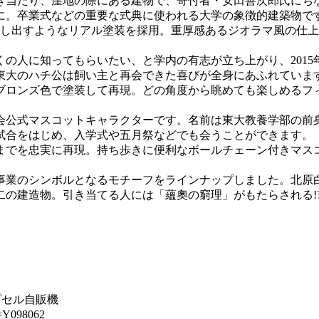
突き当たり、崖地の際にある建物で、寄付者・安田善次郎氏に
財に。卒業式などの重要な式典に使われる大学の象徴的建築物で
映し出すようなリアル塗装を採用。重厚感あるジオラマ風の仕
の人に知ってもらいたい、と学内の有志が立ち上がり、201
東大のハチ公は飼い主と再会できた喜びが全身にあふれていま
のブロンズ色で塗装して再現。どの角度から眺めても楽しめるフ
会公式マスコットキャラクターです。名前は東大教養学部の前
試合をはじめ、入学式や五月祭などでも会うことができます。
までを忠実に再現。持ち歩きに便利なボールチェーン付きマス
周年事業のシンボルとなるモチーフをラインナップしました。北
の建造物。引き当てる人には「蘊奧の窮理」がもたらされる!
プセル自販機
?n=Y098062