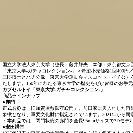
国立大学法人東京大学（総長：藤井輝夫、本部：東京都文京
「東京大学-ガチャコレクション-」＜希望小売価格1回400
三郎博士とハチ公像、東京大学運動会マスコット・イチ公）を
たします。150年にわたる東京大学の歴史をぜひ皆様のお手
カプセルトイ「東京大学-ガチャコレクション-」
商品ラインナップ
●
赤門
正式名称は「旧加賀屋敷御守殿門」。前田家に輿入れした溶姫
象徴となり、重要文化財に指定されています。2021年から耐
・本商品では、閉門状態の赤門を全長95mmサイズで3Dモ
●
安田講堂