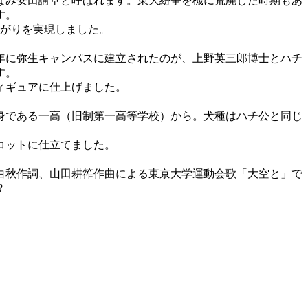
ちなみ安田講堂と呼ばれます。東大紛争を機に荒廃した時期もあ
す。
上がりを実現しました。
5年に弥生キャンパスに建立されたのが、上野英三郎博士とハチ
す。
ィギュアに仕上げました。
身である一高（旧制第一高等学校）から。犬種はハチ公と同じ
コットに仕立てました。
原白秋作詞、山田耕筰作曲による東京大学運動会歌「大空と」で
?