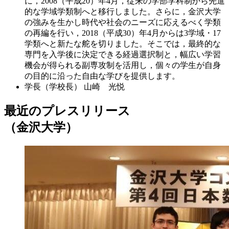
に，2008（平成20）年4月，従来の学部学科制から先進
的な学域学類制へと移行しました。さらに，金沢大学
の強みを生かし時代や社会のニーズに応えるべく学類
の再編を行い，2018（平成30）年4月からは3学域・17
学類へと新たな舵を切りました。そこでは，最終的な
専門を入学後に決定できる経過選択制と，幅広い学習
機会が得られる副専攻制を活用し，個々の学生が自身
の目的に沿った自由な学びを提供します。
学長（学校長）
山崎 光悦
最近のプレスリリース
（金沢大学）