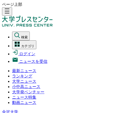
ページ上部
density_medium
検索
カテゴリ
ログイン
ニュースを受信
最新ニュース
ランキング
大学ニュース
小中高ニュース
大学発ベンチャー
ニュース特集
動画ニュース
金沢大学