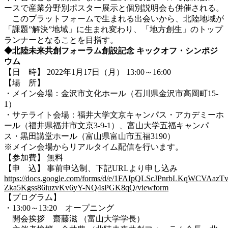
ースで産業分野別ポスター展示と個別説明会も併催される。
このプラットフォームで生まれる出会いから、北陸地域が
「課題”解決”地域」に生まれ変わり、「地方創生」のトップ
ランナーとなることを目指す。
◆北陸未来共創フォーラム創設記念 キックオフ・シンポジ
ウム
【日 時】 2022年1月17日（月） 13:00～16:00
【場 所】
・メイン会場：金沢市文化ホール（石川県金沢市高岡町15-
1）
・サテライト会場：福井大学文京キャンパス・アカデミーホ
ール（福井県福井市文京3-9-1）、富山大学五福キャンパ
ス・黒田講堂ホール（富山県富山市五福3190）
※メイン会場からリアルタイム配信を行います。
【参加費】 無料
【申 込】 事前申込制、下記URLより申し込み
https://docs.google.com/forms/d/e/1FAIpQLScJPnrbLKqWCVAazTv
Zka5Kgss86iuzvKv6yY-NQ4sPGK8qQ/viewform
【プログラム】
・13:00～13:20 オープニング
開会挨拶 齋藤滋 （富山大学学長）