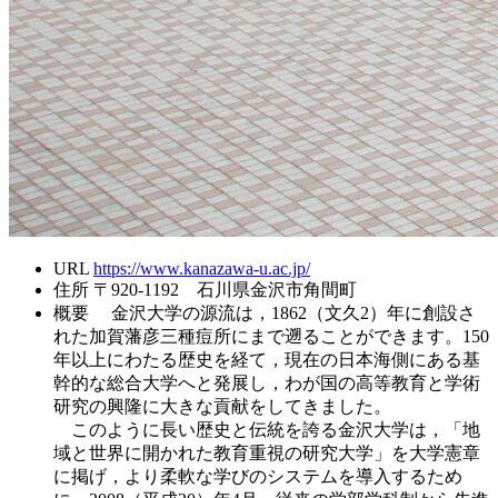
URL
https://www.kanazawa-u.ac.jp/
住所
〒920-1192 石川県金沢市角間町
概要
金沢大学の源流は，1862（文久2）年に創設さ
れた加賀藩彦三種痘所にまで遡ることができます。150
年以上にわたる歴史を経て，現在の日本海側にある基
幹的な総合大学へと発展し，わが国の高等教育と学術
研究の興隆に大きな貢献をしてきました。
このように長い歴史と伝統を誇る金沢大学は，「地
域と世界に開かれた教育重視の研究大学」を大学憲章
に掲げ，より柔軟な学びのシステムを導入するため