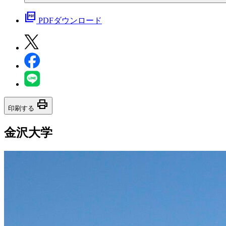
picture_as_pdf
PDFダウンロード
print
印刷する
金沢大学