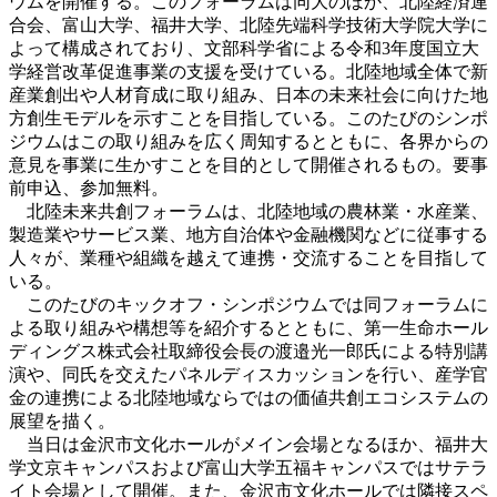
ウムを開催する。このフォーラムは同大のほか、北陸経済連
合会、富山大学、福井大学、北陸先端科学技術大学院大学に
よって構成されており、文部科学省による令和3年度国立大
学経営改革促進事業の支援を受けている。北陸地域全体で新
産業創出や人材育成に取り組み、日本の未来社会に向けた地
方創生モデルを示すことを目指している。このたびのシンポ
ジウムはこの取り組みを広く周知するとともに、各界からの
意見を事業に生かすことを目的として開催されるもの。要事
前申込、参加無料。
北陸未来共創フォーラムは、北陸地域の農林業・水産業、
製造業やサービス業、地方自治体や金融機関などに従事する
人々が、業種や組織を越えて連携・交流することを目指して
いる。
このたびのキックオフ・シンポジウムでは同フォーラムに
よる取り組みや構想等を紹介するとともに、第一生命ホール
ディングス株式会社取締役会長の渡邉光一郎氏による特別講
演や、同氏を交えたパネルディスカッションを行い、産学官
金の連携による北陸地域ならではの価値共創エコシステムの
展望を描く。
当日は金沢市文化ホールがメイン会場となるほか、福井大
学文京キャンパスおよび富山大学五福キャンパスではサテラ
イト会場として開催。また、金沢市文化ホールでは隣接スペ