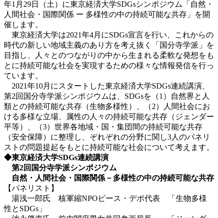
年1月29日（土）に東京経済大学SDGsシンポジウム「自然・
人間社会・国際関係 ー 多様性の中の持続可能な共存」を開
催します。
東京経済大学は2021年4月にSDGs宣言を行い、これからの
時代の新しい地域主義のあり方を考え抜く「国分寺学派」を
目指し、人々とのつながりの中から生まれる柔軟な発想をも
とに持続可能な社会を実現するための様々な情報発信を行っ
ています。
2021年10月にスタートした東京経済大学SDGs連続講演、
第2回国分寺学派シンポジウムは、SDGsを（1）自然界と人
類との持続可能な共存（生物多様性）、（2）人間社会にお
ける多様な立場、属性の人々の持続可能な共存（ジェンダー
平等）、（3）世界各地域・国・集団間の持続可能な共存
（安全保障）に整理し、ぞれぞれの分野に関し3人のパネリ
ストの問題提起をもとに持続可能な社会について考えます。
◆東京経済大学SDGs連続講演
第2回国分寺学派シンポジウム
自然・人間社会・国際関係－多様性の中の持続可能な共存
【パネリスト】
湯浅一郎氏 核軍縮NPOピース・デポ代表 「生物多様
性とSDGs」