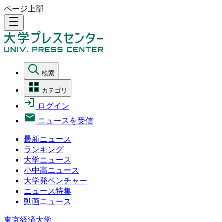
ページ上部
density_medium
検索
カテゴリ
ログイン
ニュースを受信
最新ニュース
ランキング
大学ニュース
小中高ニュース
大学発ベンチャー
ニュース特集
動画ニュース
東京経済大学