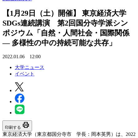
【1月29日（土）開催】 東京経済大学
SDGs連続講演 第2回国分寺学派シン
ポジウム「自然・人間社会・国際関係
— 多様性の中の持続可能な共存」
2022.01.06 12:00
大学ニュース
イベント
print
印刷する
東京経済大学（東京都国分寺市 学長：岡本英男）は、2022