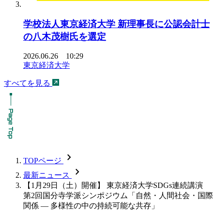
学校法人東京経済大学 新理事長に公認会計士
の八木茂樹氏を選定
2026.06.26 10:29
東京経済大学
すべてを見る
chevron_forward
TOPページ
chevron_forward
最新ニュース
【1月29日（土）開催】 東京経済大学SDGs連続講演
第2回国分寺学派シンポジウム「自然・人間社会・国際
関係 — 多様性の中の持続可能な共存」