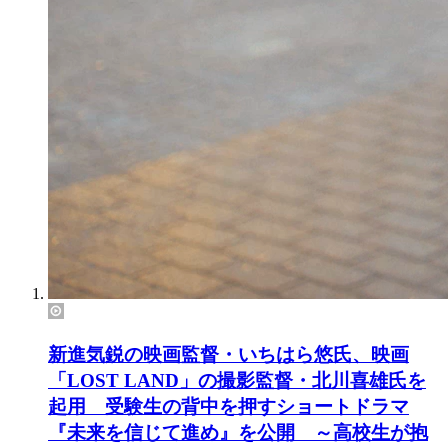
新進気鋭の映画監督・いちはら悠氏、映画
「LOST LAND」の撮影監督・北川喜雄氏を
起用 受験生の背中を押すショートドラマ
『未来を信じて進め』を公開 ～高校生が抱