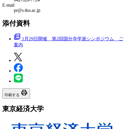
E-mail
pr@s.tku.ac.jp
添付資料
picture_as_pdf
1月29日開催 第2回国分寺学派シンポジウム ご
案内
print
印刷する
東京経済大学