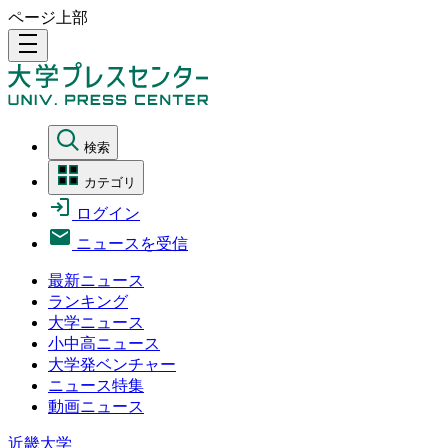
ページ上部
density_medium
検索
カテゴリ
ログイン
ニュースを受信
最新ニュース
ランキング
大学ニュース
小中高ニュース
大学発ベンチャー
ニュース特集
動画ニュース
近畿大学