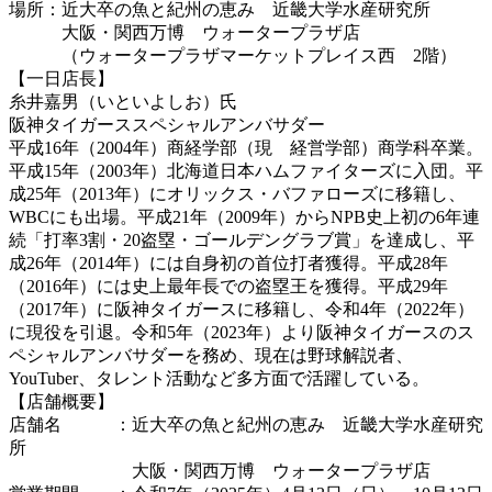
場所：近大卒の魚と紀州の恵み 近畿大学水産研究所
大阪・関西万博 ウォータープラザ店
（ウォータープラザマーケットプレイス西 2階）
【一日店長】
糸井嘉男（いといよしお）氏
阪神タイガーススペシャルアンバサダー
平成16年（2004年）商経学部（現 経営学部）商学科卒業。
平成15年（2003年）北海道日本ハムファイターズに入団。平
成25年（2013年）にオリックス・バファローズに移籍し、
WBCにも出場。平成21年（2009年）からNPB史上初の6年連
続「打率3割・20盗塁・ゴールデングラブ賞」を達成し、平
成26年（2014年）には自身初の首位打者獲得。平成28年
（2016年）には史上最年長での盗塁王を獲得。平成29年
（2017年）に阪神タイガースに移籍し、令和4年（2022年）
に現役を引退。令和5年（2023年）より阪神タイガースのス
ペシャルアンバサダーを務め、現在は野球解説者、
YouTuber、タレント活動など多方面で活躍している。
【店舗概要】
店舗名 ：近大卒の魚と紀州の恵み 近畿大学水産研究
所
大阪・関西万博 ウォータープラザ店