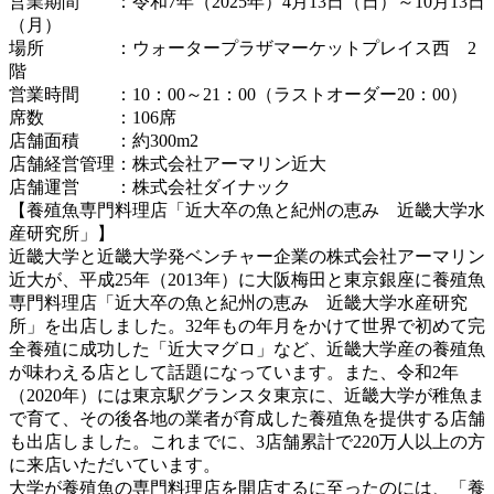
営業期間 ：令和7年（2025年）4月13日（日）～10月13日
（月）
場所 ：ウォータープラザマーケットプレイス西 2
階
営業時間 ：10：00～21：00（ラストオーダー20：00）
席数 ：106席
店舗面積 ：約300m2
店舗経営管理：株式会社アーマリン近大
店舗運営 ：株式会社ダイナック
【養殖魚専門料理店「近大卒の魚と紀州の恵み 近畿大学水
産研究所」】
近畿大学と近畿大学発ベンチャー企業の株式会社アーマリン
近大が、平成25年（2013年）に大阪梅田と東京銀座に養殖魚
専門料理店「近大卒の魚と紀州の恵み 近畿大学水産研究
所」を出店しました。32年もの年月をかけて世界で初めて完
全養殖に成功した「近大マグロ」など、近畿大学産の養殖魚
が味わえる店として話題になっています。また、令和2年
（2020年）には東京駅グランスタ東京に、近畿大学が稚魚ま
で育て、その後各地の業者が育成した養殖魚を提供する店舗
も出店しました。これまでに、3店舗累計で220万人以上の方
に来店いただいています。
大学が養殖魚の専門料理店を開店するに至ったのには、「養