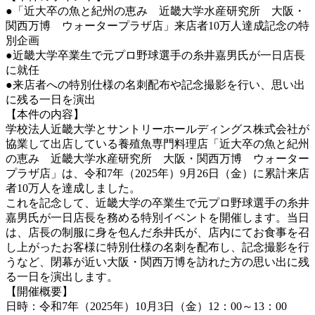
●「近大卒の魚と紀州の恵み 近畿大学水産研究所 大阪・
関西万博 ウォータープラザ店」来店者10万人達成記念の特
別企画
●近畿大学卒業生で元プロ野球選手の糸井嘉男氏が一日店長
に就任
●来店者への特別仕様の名刺配布や記念撮影を行い、思い出
に残る一日を演出
【本件の内容】
学校法人近畿大学とサントリーホールディングス株式会社が
協業して出店している養殖魚専門料理店「近大卒の魚と紀州
の恵み 近畿大学水産研究所 大阪・関西万博 ウォーター
プラザ店」は、令和7年（2025年）9月26日（金）に累計来店
者10万人を達成しました。
これを記念して、近畿大学の卒業生で元プロ野球選手の糸井
嘉男氏が一日店長を務める特別イベントを開催します。当日
は、店長の制服に身を包んだ糸井氏が、店内にてお食事を召
し上がったお客様に特別仕様の名刺を配布し、記念撮影を行
うなど、閉幕が近い大阪・関西万博を訪れた方の思い出に残
る一日を演出します。
【開催概要】
日時：令和7年（2025年）10月3日（金）12：00～13：00