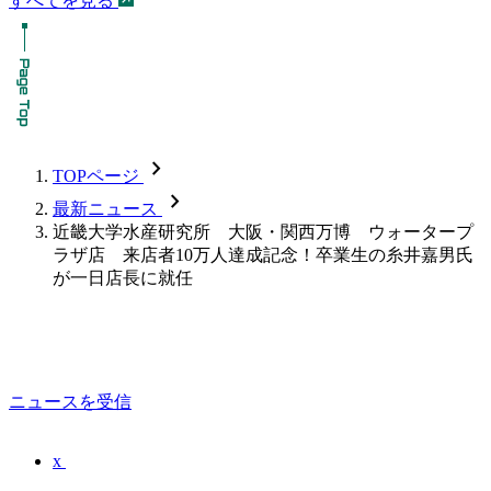
すべてを見る
chevron_forward
TOPページ
chevron_forward
最新ニュース
近畿大学水産研究所 大阪・関西万博 ウォータープ
ラザ店 来店者10万人達成記念！卒業生の糸井嘉男氏
が一日店長に就任
ニュースを受信
x