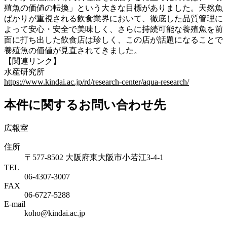
殖魚の価値の転換」という大きな目標がありました。天然魚
ばかりが重視される飲食業界において、徹底した品質管理に
よって安心・安全で美味しく、さらに持続可能な養殖魚を前
面に打ち出した飲食店は珍しく、この店が話題になることで
養殖魚の価値が見直されてきました。
【関連リンク】
水産研究所
https://www.kindai.ac.jp/rd/research-center/aqua-research/
本件に関するお問い合わせ先
広報室
住所
〒577-8502 大阪府東大阪市小若江3-4-1
TEL
06‐4307‐3007
FAX
06‐6727‐5288
E-mail
koho@kindai.ac.jp