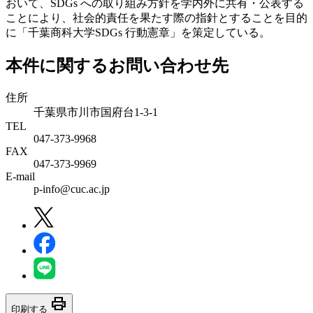
おいて、SDGs への取り組み方針を学内外に共有・公表する
ことにより、社会的責任を果たす際の指針とすることを目的
に「千葉商科大学SDGs 行動憲章」を策定している。
本件に関するお問い合わせ先
住所
千葉県市川市国府台1-3-1
TEL
047-373-9968
FAX
047-373-9969
E-mail
p-info@cuc.ac.jp
print
印刷する