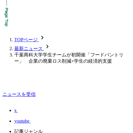
chevron_forward
TOPページ
chevron_forward
最新ニュース
千葉商科大学学生チームが初開催「フードパントリ
ー」 企業の廃棄ロス削減×学生の経済的支援
ニュースを受信
x
youtube
記事ジャンル