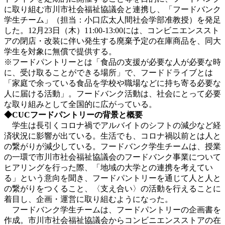
に取り組む市川市社会福祉協議会と連携し、「フードバンク
学生チーム」（担当：小口広太人間社会学部准教授）を発足
した。12月23日（木）11:00-13:00には、コンビニエンススト
アの閉店・改装に伴い発生する廃棄予定の在庫商品を、同大
学生を対象に無償で提供する。
※フードパントリーとは「食品の支援が必要な人が必要な時
に、受け取ることができる場所」で、フードドライブとは
「家庭で余っている食品を学校や職場などに持ち寄る必要な
人に届ける活動」。フードバンク活動は、社会にとって必要
な取り組みとして全国的に広がっている。
◆CUCフードパントリーの背景と概要
学生は長引くコロナ禍でアルバイトのシフトの減少など経
済状況に影響が出ている。生活でも、コロナ禍以前とは人と
の繋がりが減少している。フードバンク学生チームは、授業
の一環で市川市社会福祉協議会のフードバンク事業について
ヒアリングを行った際、「地域の大学との連携を考えてい
る」という意向を聞き、フードパントリーを通じて人と人と
の繋がりをつくること、〈支え合い〉の活動を行えることに
着目し、企画・運営に取り組むようになった。
フードバンク学生チームは、フードパントリーの企画書を
作成。市川市社会福祉協議会からコンビニエンスストアの在