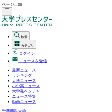
ページ上部
density_medium
検索
カテゴリ
ログイン
ニュースを受信
最新ニュース
ランキング
大学ニュース
小中高ニュース
大学発ベンチャー
ニュース特集
動画ニュース
千葉商科大学