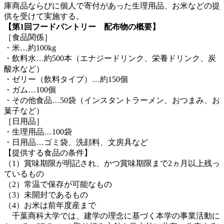
庫商品ならびに個人で寄付があった生理用品、お米などの提
供を受けて実施する。
【第1回フードパントリー 配布物の概要】
［食品関係］
・米…約100kg
・飲料水…約500本（エナジードリンク、栄養ドリンク、炭
酸水など）
・ゼリー（飲料タイプ）…約150個
・ガム…100個
・その他食品…50袋（インスタントラーメン、おつまみ、お
菓子など）
［日用品］
・生理用品…100袋
・日用品…ゴミ袋、洗顔料、文房具など
【提供する食品の条件】
（1）賞味期限が明記され、かつ賞味期限まで2ヵ月以上残っ
ているもの
（2）常温で保存が可能なもの
（3）未開封であるもの
（4）お米は前年度産まで
千葉商科大学では、建学の理念に基づく本学の事業活動に