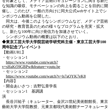
を対象として、メディア芸術のキュレーションに関する新た
な知識の吸収、モチベーションの向上を図ることを目的に開
催し、このたび、一般の方向けに同大公式webサイト上でシ
ンポジウム動画を公開した。
同大は、今後このようなシンポジウムなど、メディア芸術
の研究・教育普及のための様々なプログラムを充実・拡大
し、新たな100年に向け発信力を加速させていく。
シンポジウム動画の概要は以下のとおり。
◆
東京工芸大学大学院芸術学研究科主催・東京工芸大学100
周年記念プレイベント
【動画URL】
・セッション1
https://www.youtube.com/watch?
v=sHaKt59GBPw&feature=youtu.be
・セッション2
https://www.youtube.com/watch?v=ls7aOYK7eK8
【内容】
・開会あいさつ：吉野弘章学長
・セッション1 基調講
長谷川祐子（キュレーター、金沢21世紀美術館館長、東京
藝術大学大学院教授、元東京都現代美術館チーフキュレータ