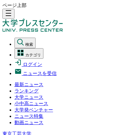
ページ上部
density_medium
検索
カテゴリ
ログイン
ニュースを受信
最新ニュース
ランキング
大学ニュース
小中高ニュース
大学発ベンチャー
ニュース特集
動画ニュース
東京工芸大学