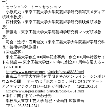
ー）
・セッション2 トークセッション
小原真史（東京工芸大学大学院芸術学研究科写真メディア
領域准教授）
西村安弘（東京工芸大学大学院芸術学研究科映像領域教
授）
伊藤剛（東京工芸大学大学院芸術学研究科マンガ領域教
授）
司会・進行：石川健次（東京工芸大学大学院芸術学研究科
長・芸術学領域教授）
（関連記事）
・東京工芸大学創立100周年記念事業 創立100周年特設サイ
トを開設 — 東京工芸大学は2023年に創立100周年を迎える –
（2021.10.01）
https://www.u-presscenter.jp/article/post-46635.html
・東京工芸大学大学院芸術学研究科がオンライン・シンポジ
ウムを公開 — テーマは「ポストコロナ時代にむけてアート
とメディアテクノロジーは何が可能か？」（2021.05.10）
https://www.u-presscenter.jp/article/post-45781.html
▼本件に関する問い合わせ先
学校法人東京工芸大学 総務・企画課 広報担当
TEL： 03-5371-2741