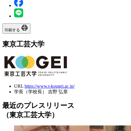
print
印刷する
東京工芸大学
URL
https://www.t-kougei.ac.jp/
学長（学校長）
吉野 弘章
最近のプレスリリース
（東京工芸大学）