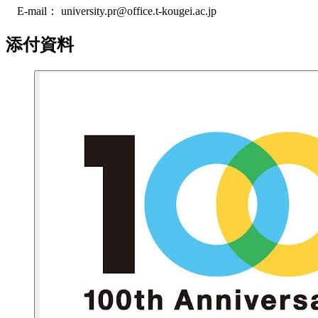
E-mail： university.pr@office.t-kougei.ac.jp
添付資料