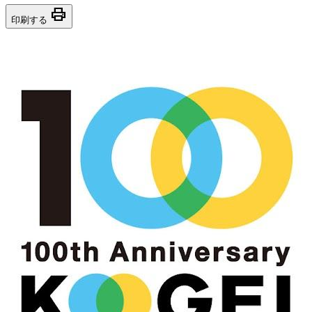
print
印刷する