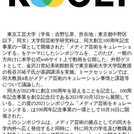
東京工芸大学（学長：吉野弘章、所在地：東京都中野区
以下、同大）大学院芸術学研究科は、同大創立100周年記念
事業の一環として開催された「メディア芸術をキュレーショ
ンする」をテーマにしたシンポジウムを、このたび、一般の
方向けに本学公式webサイト上で動画を公開した。外部ゲス
トとして、金沢21世紀美術館館長で東京藝術大学大学院教授
の長谷川祐子氏が基調講演を実施。トークセッションでは、
同大教員4名がメディア芸術のキュレーション事情と課題等
について議論した。
同大が2023年に創立100周年を迎えることを記念し、100周
年記念事業を創立記念日である2021年10月5日から展開して
いる。この度の2021シンポジウム「メディア芸術をキュレー
ションする」は100周年記念事業の一環として10月16日に開
催された。
このシンポジウムは、メディア芸術の拠点としての同大を
学内外へ広く発信すると同時に、特に同大の学生及び教職員