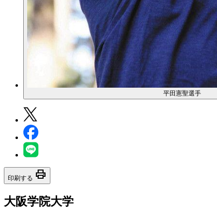
平田憲聖選手
print
印刷する
大阪学院大学