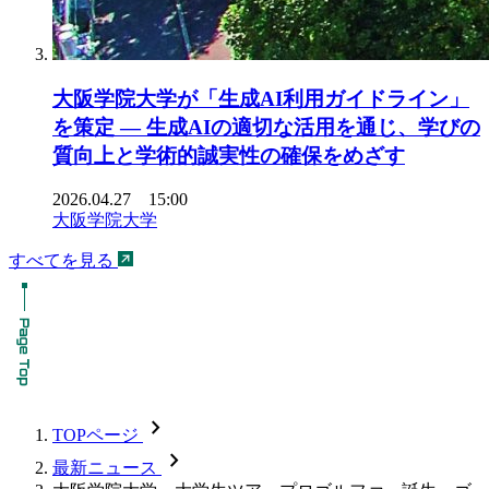
大阪学院大学が「生成AI利用ガイドライン」
を策定 ― 生成AIの適切な活用を通じ、学びの
質向上と学術的誠実性の確保をめざす
2026.04.27 15:00
大阪学院大学
すべてを見る
chevron_forward
TOPページ
chevron_forward
最新ニュース