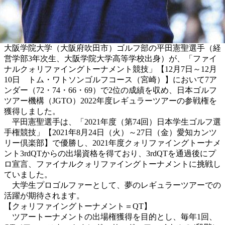
大阪学院大学（大阪府吹田市）ゴルフ部の平田憲聖選手（経
営学部3年次生、大阪学院大学高等学校出身）が、「ファイ
ナルクォリファイングトーナメント競技」【12月7日～12月
10日 トム・ワトソンゴルフコース（宮崎）】において7ア
ンダー（72・74・66・69）で2位の成績を収め、日本ゴルフ
ツアー機構（JGTO）2022年度レギュラーツアーの参戦権を
獲得しました。
平田憲聖選手は、「2021年度（第74回）日本学生ゴルフ選
手権競技」【2021年8月24日（火）～27日（金）愛知カンツ
リー倶楽部】で優勝し、2021年度クォリファイングトーナメ
ント3rdQTからの出場資格を得ており、3rdQTを通過後にプ
ロ宣言、ファイナルクォリファイングトーナメントに挑戦し
ていました。
大学生プロゴルファーとして、夢のレギュラーツアーでの
活躍が期待されます。
【クォリファイングトーナメント＝QT】
ツアートーナメントの出場権獲得を目的とし、毎年1回、