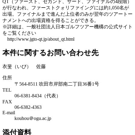
QT（ファースト、セカンド、サード、ファイナルの4段階）
が行なわれ、ファーストクォリファイングには約1,050名が
出場。ファイナルまで進んだ上位者のみが翌年のツアートー
ナメントへの出場資格を得ることができる。
※詳細は、一般社団法人日本ゴルフツアー機構の公式サイト
をご覧ください
http://www.jgto-qt.jp/about_qt.html
本件に関するお問い合わせ先
衣斐（いび） 佐藤
住所
〒564-8511 吹田市岸部南二丁目36番1号
TEL
06-6381-8434（代表）
FAX
06-6382-4363
E-mail
kouhou＠ogu.ac.jp
添付資料