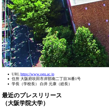
URL
https://www.ogu.ac.jp
住所
大阪府吹田市岸部南二丁目36番1号
学長（学校長）
白井 元康（総長）
最近のプレスリリース
（大阪学院大学）