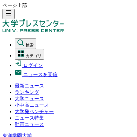
ページ上部
density_medium
検索
カテゴリ
ログイン
ニュースを受信
最新ニュース
ランキング
大学ニュース
小中高ニュース
大学発ベンチャー
ニュース特集
動画ニュース
東洋学園大学