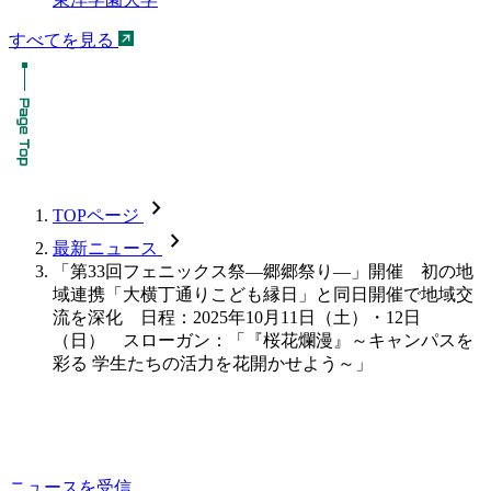
すべてを見る
chevron_forward
TOPページ
chevron_forward
最新ニュース
「第33回フェニックス祭―郷郷祭り―」開催 初の地
域連携「大横丁通りこども縁日」と同日開催で地域交
流を深化 日程：2025年10月11日（土）・12日
（日） スローガン：「『桜花爛漫』～キャンパスを
彩る 学生たちの活力を花開かせよう～」
ニュースを受信