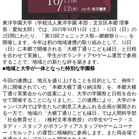
東洋学園大学（学校法人東洋学園 本部：文京区本郷 理事
長：愛知太郎）では、2025年10月11日（土）・12日（日）の
2日間にわたり、「第33回フェニックス祭―郷郷祭り―」を
開催します。今年は初の地域連携の取り組みとして、12日
（日）に本郷で開催される「大横丁通りこども縁日」と日程
を合わせて実施し、学生がボランティアやゲーム運営で参画
することで、地域との新たな絆を築きます。
■
地域と大学が一体となった特別な学園祭
今回の連携は、地元を盛り上げることを目的として、例年7
月に開催されていた「本郷大横丁通り納涼祭」を、本郷大横
丁通り実業会からの提案により、大学の学園祭と日程を合わ
せて開催することになりました。この連携により、大学のキ
ャンパス内では学生たちの創意工夫あふれる企画が展開され
る一方で、地域の「大横丁通りこども縁日」では人間科学部
「社会教育ゼミ」（種村文孝准教授） の学生やワーク・ス
タディ・スタッフ がボランティアスタッフやゲームコーナ
ー（モルック）の運営に積極的に参画します。また両会場で