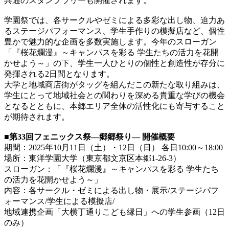
共通のスタンプラリーも開催されます。
学園祭では、各サークルやゼミによる多彩な出し物、迫力あ
るステージパフォーマンス、学生手作りの模擬店など、個性
豊かで魅力的な企画を多数実施します。今年のスローガン
「『桜花爛漫』～キャンパスを彩る 学生たちの活力を花開
かせよう～」の下、学生一人ひとりの個性と創造性が存分に
発揮される2日間となります。
大学と地域商店街がタッグを組んだこの新たな取り組みは、
学生にとって地域社会との関わりを深める貴重な学びの機会
となるとともに、本郷エリア全体の活性化にも寄与すること
が期待されます。
■第33回フェニックス祭―郷郷祭り― 開催概要
期間：2025年10月11日（土）・12日（日） 各日10:00～18:00
場所：東洋学園大学（東京都文京区本郷1-26-3）
スローガン：「『桜花爛漫』～キャンパスを彩る 学生たち
の活力を花開かせよう～」
内容：各サークル・ゼミによる出し物・展示/ステージパフ
ォーマンス/学生による模擬店/
地域連携企画「大横丁通りこども縁日」への学生参画（12日
のみ）