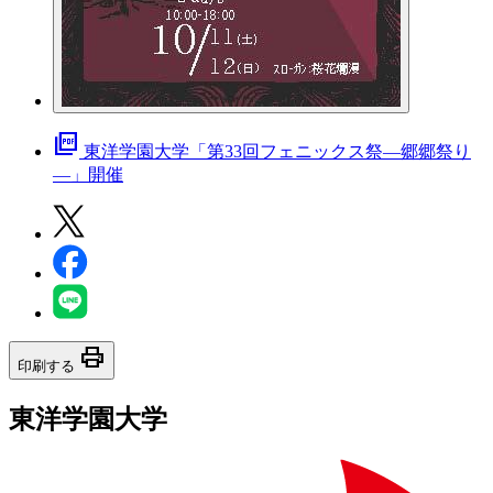
picture_as_pdf
東洋学園大学「第33回フェニックス祭―郷郷祭り
―」開催
print
印刷する
東洋学園大学