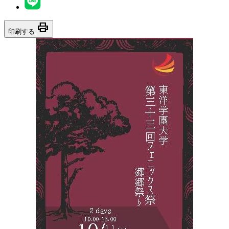
print
印刷する