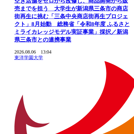
空き店舗をゼロから改修し、商品開発から販
売までを担う 大学生が新潟県三条市の商店
街再生に挑む「三条中央商店街再生プロジェ
クト」8月始動 総務省「令和8年度 ふるさと
ミライカレッジモデル実証事業」採択／新潟
県三条市との連携事業
2026.08.06 13:04
東洋学園大学