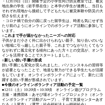
・12月19日（日）開催予定の小学生向け防災教室では、被災
地出身の学生（岩手県在住）と本学の学生が連携し、当日も
それぞれ現地から接続して子どもたちに被災体験や防災の大
切さを伝えます。
・コロナ禍で自分の国に戻った留学生は、時差も気にせず当
たり前のようにオンラインでのボランティア活動に参加して
います。
○これまで手が届かなかったニーズへの対応
子供がまだ小さく外に出かけられない親子、知り合いのいな
い地域に引っ越しした親子等、これまでつながりたくてもつ
ながれずに孤立化する傾向にあった方々との交流が、オンラ
インを活用することでスタートしました。
○新しい担い手層の形成
担い手層にも変化が見られました。パソコンスキルの習得等
が必要となったことで、地道な努力ができる学生たちが活躍
をしています。オンラインボランティアによって、新たに活
躍する担い手層が形成されています。
■今後のオンラインボランティア活動の予定一覧
●12/11（土）10:20頃～10:30頃 オンライン遊びプログラム
主催・連携団体：あそび場オンラインプロジェクト（オンラ
インボランティア活動グループ）、子育て支援センターあす
なろ（上尾市）（運営：社会福祉法人一樹福祉会）