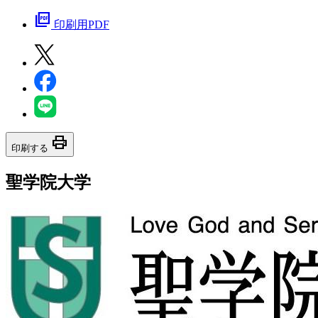
picture_as_pdf
印刷用PDF
print
印刷する
聖学院大学