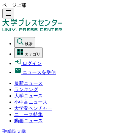
ページ上部
density_medium
検索
カテゴリ
ログイン
ニュースを受信
最新ニュース
ランキング
大学ニュース
小中高ニュース
大学発ベンチャー
ニュース特集
動画ニュース
聖学院大学