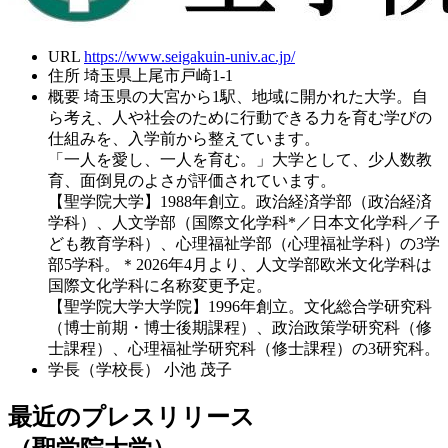
URL
https://www.seigakuin-univ.ac.jp/
住所
埼玉県上尾市戸崎1-1
概要
埼玉県の大宮から1駅、地域に開かれた大学。自
ら考え、人や社会のために行動できる力を育む学びの
仕組みを、入学前から整えています。
「一人を愛し、一人を育む。」大学として、少人数教
育、面倒見のよさが評価されています。
【聖学院大学】1988年創立。政治経済学部（政治経済
学科）、人文学部（国際文化学科*／日本文化学科／子
ども教育学科）、心理福祉学部（心理福祉学科）の3学
部5学科。＊2026年4月より、人文学部欧米文化学科は
国際文化学科に名称変更予定。
【聖学院大学大学院】1996年創立。文化総合学研究科
（博士前期・博士後期課程）、政治政策学研究科（修
士課程）、心理福祉学研究科（修士課程）の3研究科。
学長（学校長）
小池 茂子
最近のプレスリリース