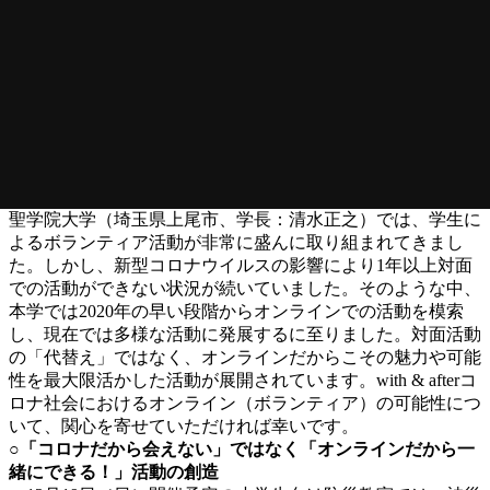
聖学院大学（埼玉県上尾市、学長：清水正之）では、学生に
よるボランティア活動が非常に盛んに取り組まれてきまし
た。しかし、新型コロナウイルスの影響により1年以上対面
での活動ができない状況が続いていました。そのような中、
本学では2020年の早い段階からオンラインでの活動を模索
し、現在では多様な活動に発展するに至りました。対面活動
の「代替え」ではなく、オンラインだからこその魅力や可能
性を最大限活かした活動が展開されています。with & afterコ
ロナ社会におけるオンライン（ボランティア）の可能性につ
いて、関心を寄せていただければ幸いです。
○「コロナだから会えない」ではなく「オンラインだから一
緒にできる！」活動の創造