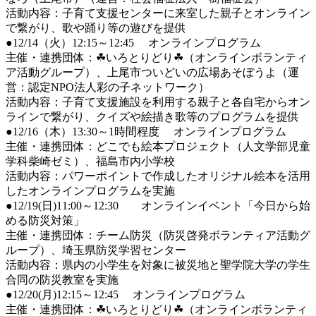
活動内容：子育て支援センターに来室した親子とオンライン
で繋がり、歌や踊り等の遊びを提供
●12/14（火）12:15～12:45 オンラインプログラム
主催・連携団体：☘いろとりどり☘（オンラインボランティ
ア活動グループ）、上尾市ついどいの広場あそぼうよ（運
営：認定NPO法人彩の子ネットワーク）
活動内容：子育て支援施設を利用する親子と各自宅からオン
ラインで繋がり、クイズや絵描き歌等のプログラムを提供
●12/16（木）13:30～1時間程度 オンラインプログラム
主催・連携団体：どこでも絵本プロジェクト（人文学部児童
学科柴崎ゼミ）、福島市内小学校
活動内容：パワーポイントで作成したオリジナル絵本を活用
したオンラインプログラムを実施
●12/19(日)11:00～12:30 オンラインイベント「今日から始
める防災対策」
主催・連携団体：チーム防災（防災啓発ボランティア活動グ
ループ）、埼玉県防災学習センター
活動内容：県内の小学生を対象に被災地と聖学院大学の学生
合同の防災教室を実施
●12/20(月)12:15～12:45 オンラインプログラム
主催・連携団体：☘いろとりどり☘（オンラインボランティ