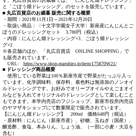
す。丸広百貨店のお歳暮では、「にんじん畑ドレッシング」
と「ごぼう畑ドレッシング」のセットを販売しています。
■ 丸広百貨店のお歳暮 販売に関する概要
・期間：2021年11月1日～2021年12月20日
・取扱い商品：〈十文字学園女子大学〉新座産にんじんとご
ぼうのドレッシングセット 3,780円（税込）
・内容：にんじん畑ドレッシング×3、ごぼう畑ドレッシン
グ×2
※各店舗のほか、「丸広百貨店 ONLINE SHOPPING」で
も販売されています。
URL:
https://www.shop-maruhiro.jp/item/175870W21/
■ ドレッシング商品概要
使用している野菜は100％新座市産で野菜がたっぷり入っ
ています。化学調味料、保存料、着色料は無添加のノンオイ
ルドレッシングです。お好みでオリーブオイルやえごまオイ
ルなどを入れてオリジナルのドレッシングとして楽しむこと
もできます。本学内売店のフジショップ、新座市役所内売店
のヤマザキショップにて数量限定で販売されています。
【にんじん畑ドレッシング】 200ml 価格648円（税込）
・原材料：にんじん（新座市産）、砂糖、玉ねぎ（国産）、
醸造酢、食塩、本みりん、しょう油、（一部に小麦・大豆を
含む）