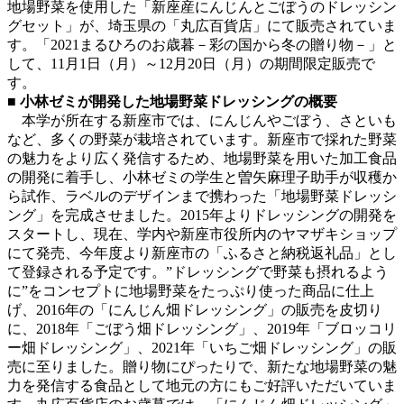
地場野菜を使用した「新座産にんじんとごぼうのドレッシン
グセット」が、埼玉県の「丸広百貨店」にて販売されていま
す。「2021まるひろのお歳暮－彩の国から冬の贈り物－」と
して、11月1日（月）～12月20日（月）の期間限定販売で
す。
■ 小林ゼミが開発した地場野菜ドレッシングの概要
本学が所在する新座市では、にんじんやごぼう、さといも
など、多くの野菜が栽培されています。新座市で採れた野菜
の魅力をより広く発信するため、地場野菜を用いた加工食品
の開発に着手し、小林ゼミの学生と曽矢麻理子助手が収穫か
ら試作、ラベルのデザインまで携わった「地場野菜ドレッシ
ング」を完成させました。2015年よりドレッシングの開発を
スタートし、現在、学内や新座市役所内のヤマザキショップ
にて発売、今年度より新座市の「ふるさと納税返礼品」とし
て登録される予定です。”ドレッシングで野菜も摂れるよう
に”をコンセプトに地場野菜をたっぷり使った商品に仕上
げ、2016年の「にんじん畑ドレッシング」の販売を皮切り
に、2018年「ごぼう畑ドレッシング」、2019年「ブロッコリ
ー畑ドレッシング」、2021年「いちご畑ドレッシング」の販
売に至りました。贈り物にぴったりで、新たな地場野菜の魅
力を発信する食品として地元の方にもご好評いただいていま