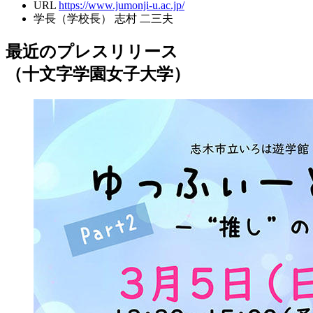
URL
https://www.jumonji-u.ac.jp/
学長（学校長）
志村 二三夫
最近のプレスリリース
（十文字学園女子大学）