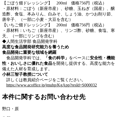
【ごぼう畑ドレッシング】 200ml 価格756円（税込）
・原材料：ごぼう（新座市産）、砂糖、玉ねぎ（国産）、醸
造酢、食塩、本みりん、白みそ、しょう油、かつお削り節、
唐辛子、（一部に小麦・大豆を含む）
【いちご畑ドレッシング】 200ml 価格756円（税込）
・原材料：いちご（新座市産）、リンゴ酢、砂糖、食塩、寒
天、（一部にリンゴを含む）
◆人間生活学部 食品開発学科
高度な食品開発研究能力を養うため
食品開発に重要な領域を網羅
食品開発学科では、
「食の科学」
をベースに
安全性・機能
性・おいしさに優れた食品
を開発し提供する、高度な能力を
備えた人材を育成します。
小林三智子教授について
詳しくは教員紹介ページをご覧ください。
https://www.acoffice.jp/jmuhp/KgApp?resId=S000032
本件に関するお問い合わせ先
野口・原