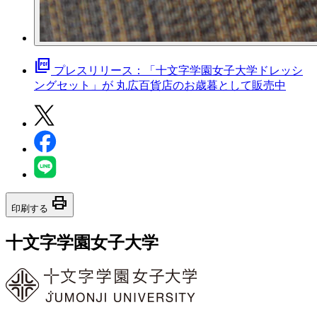
picture_as_pdf
プレスリリース：「十文字学園女子大学ドレッシ
ングセット」が 丸広百貨店のお歳暮として販売中
print
印刷する
十文字学園女子大学