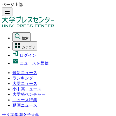
ページ上部
density_medium
検索
カテゴリ
ログイン
ニュースを受信
最新ニュース
ランキング
大学ニュース
小中高ニュース
大学発ベンチャー
ニュース特集
動画ニュース
十文字学園女子大学