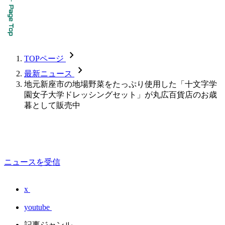
chevron_forward
TOPページ
chevron_forward
最新ニュース
地元新座市の地場野菜をたっぷり使用した「十文字学
園女子大学ドレッシングセット」が丸広百貨店のお歳
暮として販売中
ニュースを受信
x
youtube
記事ジャンル