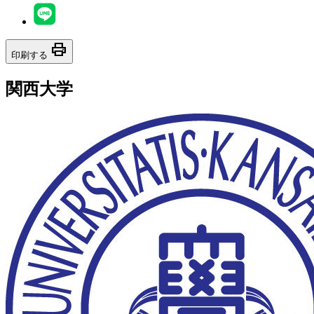
print
印刷する
関西大学