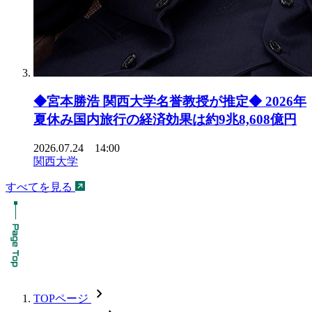
◆宮本勝浩 関西大学名誉教授が推定◆ 2026年
夏休み国内旅行の経済効果は約9兆8,608億円
2026.07.24 14:00
関西大学
すべてを見る
chevron_forward
TOPページ