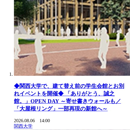
◆関西大学で、建て替え前の学生会館とお別
れイベントを開催◆ 「ありがとう、誠之
館。」OPEN DAY ～寄せ書きウォールも／
「大屋根リング」一部再現の新館へ～
2026.08.06 14:00
関西大学