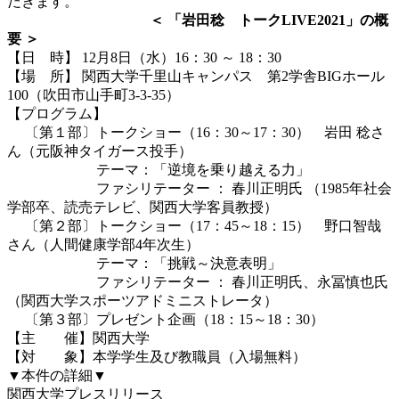
だきます。
＜ 「岩田稔 トークLIVE2021」の概
要 ＞
【日 時】 12月8日（水）16：30 ～ 18：30
【場 所】 関西大学千里山キャンパス 第2学舎BIGホール
100（吹田市山手町3-3-35）
【プログラム】
〔第１部〕トークショー（16：30～17：30） 岩田 稔さ
ん（元阪神タイガース投手）
テーマ：「逆境を乗り越える力」
ファシリテーター ： 春川正明氏 （1985年社会
学部卒、読売テレビ、関西大学客員教授）
〔第２部〕トークショー（17：45～18：15） 野口智哉
さん（人間健康学部4年次生）
テーマ：「挑戦～決意表明」
ファシリテーター ： 春川正明氏、永冨慎也氏
（関西大学スポーツアドミニストレータ）
〔第３部〕プレゼント企画（18：15～18：30）
【主 催】関西大学
【対 象】本学学生及び教職員（入場無料）
▼本件の詳細▼
関西大学プレスリリース