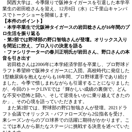
関西大学は、今季限りで阪神タイガースを引退した本学卒
業生の岩田稔さんを迎え、12月8日（水）に千里山キャンパ
スでトークショーを開催します。
【本件のポイント】
・本学卒業生で元阪神タイガースの岩田稔さんが16年間のプ
ロ生活を振り返る
・第2部では野球部の野口智哉さんが登壇。オリックス入り
を間近に控え、プロ入りの決意を語る
・ファシリテーターの春川正明氏が岩田さん、野口さんの本
音を引き出す
岩田稔さんは2006年に本学経済学部を卒業し、プロ野球ド
ラフト希望枠で阪神タイガースに入団。高校時代に発症した
1型糖尿病を抱えながらも16年間、プロ野球選手であり続け
ました。今季で惜しまれながらも引退することになりました
が、今回のトークLIVEでは「輝かしい成績の裏側で、どん
な不安や恐怖と闘い、そして逆境をいかに乗り越えてきたの
か」、その心境を語っていただきます。
また第2部では、野球部の野口智哉さんが登壇。2021ドラ
フト会議でオリックス・バファローズから2位指名を受け、
来シーズンからのプロ球界での活躍に期待がかかります。こ
こでは本人から新たなステージに挑戦する決意を述べていた