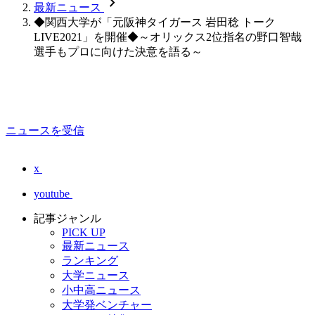
chevron_forward
最新ニュース
◆関西大学が「元阪神タイガース 岩田稔 トーク
LIVE2021」を開催◆～オリックス2位指名の野口智哉
選手もプロに向けた決意を語る～
ニュースを受信
x
youtube
記事ジャンル
PICK UP
最新ニュース
ランキング
大学ニュース
小中高ニュース
大学発ベンチャー