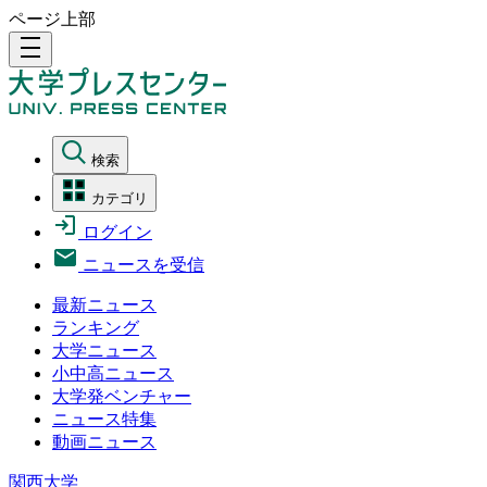
ページ上部
density_medium
検索
カテゴリ
ログイン
ニュースを受信
最新ニュース
ランキング
大学ニュース
小中高ニュース
大学発ベンチャー
ニュース特集
動画ニュース
関西大学