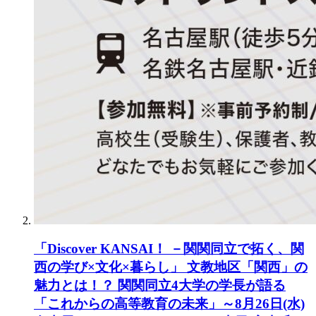
「Discover KANSAI！ －関関同立で拓く、関
西の学び×文化×暮らし」 文教地区「関西」の
魅力とは！？ 関関同立4大学の学長が語る
「これからの高等教育の未来」～8月26日(水)