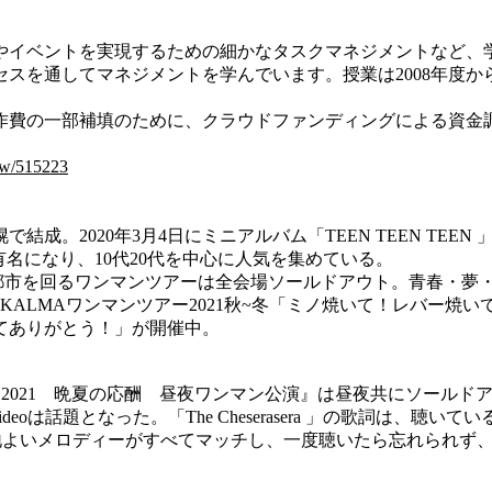
イベントを実現するための細かなタスクマネジメントなど、
を通してマネジメントを学んでいます。授業は2008年度から
費の一部補填のために、クラウドファンディングによる資金
iew/515223
結成。2020年3月4日にミニアルバム「TEEN TEEN TE
有名になり、10代20代を中心に人気を集めている。
 E.P.』の5大都市を回るワンマンツアーは全会場ソールドアウト。
.12月KALMAワンマンツアー2021秋~冬「ミノ焼いて！レバ
てありがとう！」が開催中。
era 2021 晩夏の応酬 昼夜ワンマン公演』は昼夜共にソールドアウト。
deoは話題となった。「The Cheserasera 」の歌詞は
心地よいメロディーがすべてマッチし、一度聴いたら忘れられず、何