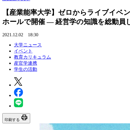
【産業能率大学】ゼロからライブイベン
ホールで開催 — 経営学の知識を総動員
2021.12.02 18:30
大学ニュース
イベント
教育カリキュラム
産官学連携
学生の活動
print
印刷する