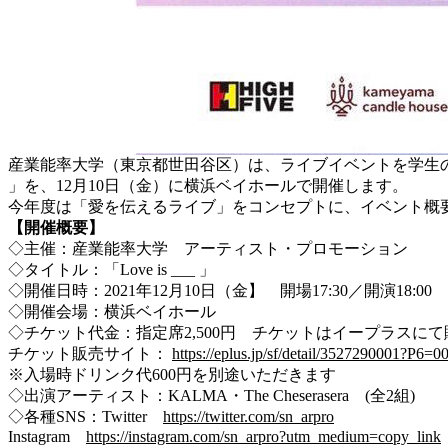
産業能率大学（東京都世田谷区）は、ライブイベントを学生のみ
」を、12月10日（金）に横浜ベイホールで開催します。
今年度は「愛を伝えるライブ」をコンセプトに、イベント概
【開催概要】
◇主催：産業能率大学 アーティスト・プロモーション
◇タイトル：「Love is ___ 」
◇開催日時：2021年12月10日（金】 開場17:30／開演18:00
◇開催会場：横浜ベイホール
◇チケット代金：指定席2,500円 チケットはイープラスにて
チケット販売サイト：
https://eplus.jp/sf/detail/3527290001?P
※入場時ドリンク代600円を別途いただきます
◇出演アーティスト：KALMA・The Cheserasera (全2組)
◇各種SNS：Twitter
https://twitter.com/sn_arpro
Instagram
https://instagram.com/sn_arpro?utm_medium=copy_link