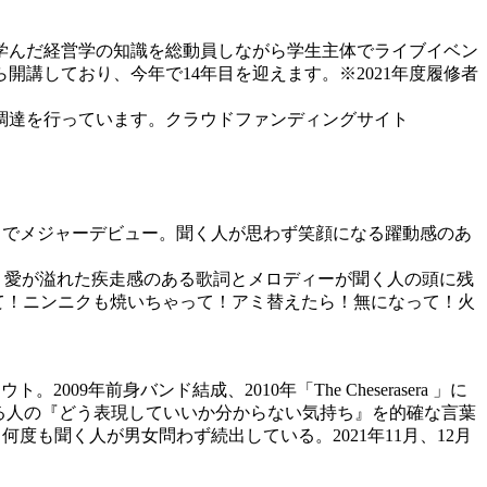
学んだ経営学の知識を総動員しながら学生主体でライブイベン
開講しており、今年で14年目を迎えます。※2021年度履修者
調達を行っています。クラウドファンディングサイト
EN 」でメジャーデビュー。聞く人が思わず笑顔になる躍動感のあ
青春・夢・愛が溢れた疾走感のある歌詞とメロディーが聞く人の頭に残
ー焼いて！ニンニクも焼いちゃって！アミ替えたら！無になって！火
2009年前身バンド結成、2010年「The Cheserasera 」に
、聴いている人の『どう表現していいか分からない気持ち』を的確な言葉
度も聞く人が男女問わず続出している。2021年11月、12月