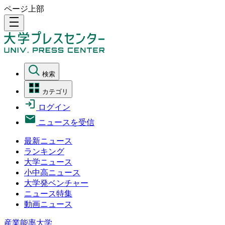
ページ上部
density_medium
検索
カテゴリ
ログイン
ニュースを受信
最新ニュース
ランキング
大学ニュース
小中高ニュース
大学発ベンチャー
ニュース特集
動画ニュース
産業能率大学