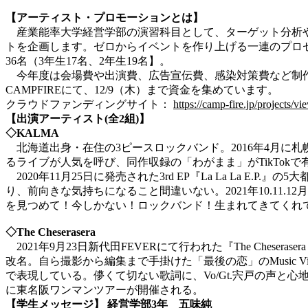
【アーティスト・プロモーションとは】
産業能率大学経営学部の演習科目として、ターゲット分析や
トを企画します。ゼロからイベントを作り上げる一連のプロセス
36名（3年生17名、2年生19名】。
今年度は会場費や出演費、広告宣伝費、感染対策費など制作
CAMPFIREにて、12/9（木）まで資金を集めています。
クラウドファンディングサイト：
https://camp-fire.jp/projects/v
【出演アーティスト(全2組)】
◇KALMA
北海道出身・在住の3ピースロックバンド。2016年4月に札幌で
るライブが人気を呼び、同作収録の「わがまま」がTikTokで
2020年11月25日に発売された3rd EP『La La La
り、前向きな気持ちになること間違いない。2021年10.11
を見つめて！今しかない！ロックバンド！生まれてきてくれ
◇The Cheserasera
2021年9月23日新代田FEVERにて行われた『The Cheseras
改名。自ら撮影から編集まで手掛けた「最後の恋」のMusic Vi
で表現している。儚くて切ない歌詞に、Vo/Gt.宍戸の声と
に東名阪ワンマンツアーが開催される。
【学生メッセージ】 経営学部3年 五味純