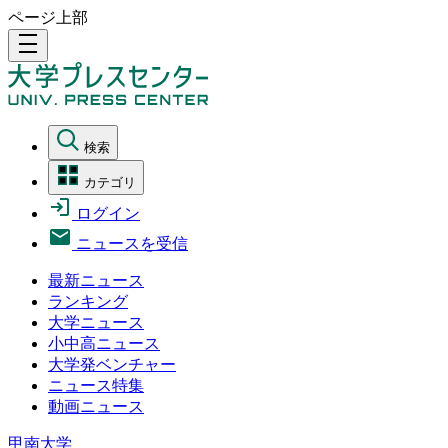
ページ上部
density_medium
検索
カテゴリ
ログイン
ニュースを受信
最新ニュース
ランキング
大学ニュース
小中高ニュース
大学発ベンチャー
ニュース特集
動画ニュース
甲南大学