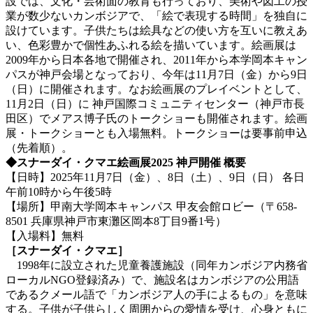
設では、文化・芸術面の教育も行っており、美術や図工の授
業が数少ないカンボジアで、「絵で表現する時間」を独自に
設けています。子供たちは絵具などの使い方を互いに教えあ
い、色彩豊かで個性あふれる絵を描いています。絵画展は
2009年から日本各地で開催され、2011年から本学岡本キャン
パスが神戸会場となっており、今年は11月7日（金）から9日
（日）に開催されます。なお絵画展のプレイベントとして、
11月2日（日）に 神戸国際コミュニティセンター（神戸市長
田区）でメアス博子氏のトークショーも開催されます。絵画
展・トークショーとも入場無料。トークショーは要事前申込
（先着順）。
◆スナーダイ・クマエ絵画展2025 神戸開催 概要
【日時】2025年11月7日（金）、8日（土）、9日（日） 各日
午前10時から午後5時
【場所】甲南大学岡本キャンパス 甲友会館ロビー（〒658-
8501 兵庫県神戸市東灘区岡本8丁目9番1号）
【入場料】無料
［スナーダイ・クマエ］
1998年に設立された児童養護施設（同年カンボジア内務省
ローカルNGO登録済み）で、施設名はカンボジアの公用語
であるクメール語で「カンボジア人の手によるもの」を意味
する。子供が子供らしく周囲からの愛情を受け、心身ともに