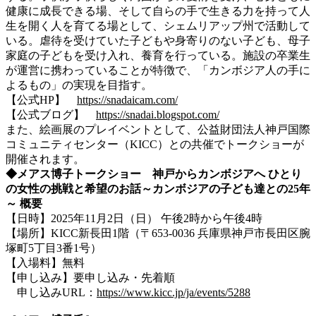
健康に成長できる場、そして自らの手で生きる力を持って人
生を開く人を育てる場として、シェムリアップ州で活動して
いる。虐待を受けていた子どもや身寄りのない子ども、母子
家庭の子どもを受け入れ、養育を行っている。施設の卒業生
が運営に携わっていることが特徴で、「カンボジア人の手に
よるもの」の実現を目指す。
【公式HP】
https://snadaicam.com/
【公式ブログ】
https://snadai.blogspot.com/
また、絵画展のプレイベントとして、公益財団法人神戸国際
コミュニティセンター（KICC）との共催でトークショーが
開催されます。
◆メアス博子トークショー 神戸からカンボジアへ ひとり
の女性の挑戦と希望のお話～カンボジアの子ども達との25年
～ 概要
【日時】2025年11月2日（日） 午後2時から午後4時
【場所】KICC新長田1階（〒653-0036 兵庫県神戸市長田区腕
塚町5丁目3番1号）
【入場料】無料
【申し込み】要申し込み・先着順
申し込みURL：
https://www.kicc.jp/ja/events/5288