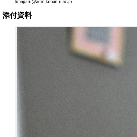
tunagaru@adm.konan-u.ac.jp
添付資料