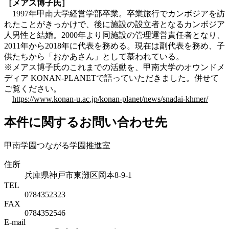
［メアス博子氏］
1997年甲南大学経営学部卒業。卒業旅行でカンボジアを訪
れたことがきっかけで、後に施設の設立者となるカンボジア
人男性と結婚。2000年より同施設の管理運営責任者となり、
2011年から2018年に代表を務める。現在は副代表を務め、子
供たちから「おかあさん」として慕われている。
※メアス博子氏のこれまでの活動を、甲南大学のオウンドメ
ディア KONAN-PLANETで語っていただきました。併せて
ご覧ください。
https://www.konan-u.ac.jp/konan-planet/news/snadai-khmer/
本件に関するお問い合わせ先
甲南学園つながる学園推進室
住所
兵庫県神戸市東灘区岡本8-9-1
TEL
0784352323
FAX
0784352546
E-mail