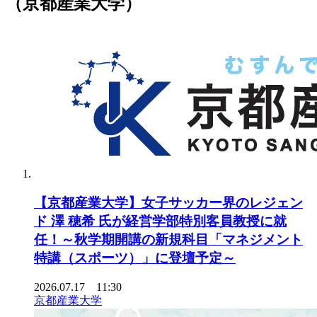
（京都産業大学）
【京都産業大学】女子サッカー界のレジェン
ド 澤 穂希 氏が経営学部特別客員教授に就
任！～秋学期開講の新規科目「マネジメント
特講（スポーツ）」に登壇予定～
2026.07.17 11:30
京都産業大学