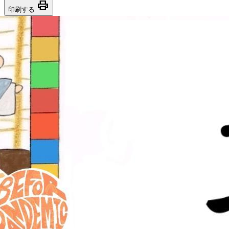
print
印刷する