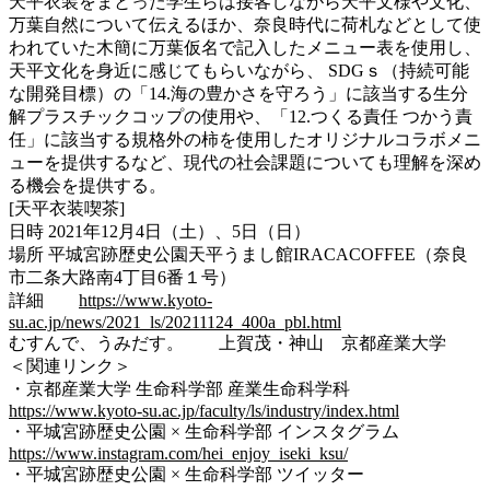
天平衣装をまとった学生らは接客しながら天平文様や文化、
万葉自然について伝えるほか、奈良時代に荷札などとして使
われていた木簡に万葉仮名で記入したメニュー表を使用し、
天平文化を身近に感じてもらいながら、 SDGｓ（持続可能
な開発目標）の「14.海の豊かさを守ろう」に該当する生分
解プラスチックコップの使用や、「12.つくる責任 つかう責
任」に該当する規格外の柿を使用したオリジナルコラボメニ
ューを提供するなど、現代の社会課題についても理解を深め
る機会を提供する。
[天平衣装喫茶]
日時 2021年12月4日（土）、5日（日）
場所 平城宮跡歴史公園天平うまし館IRACACOFFEE（奈良
市二条大路南4丁目6番１号）
詳細
https://www.kyoto-
su.ac.jp/news/2021_ls/20211124_400a_pbl.html
むすんで、うみだす。 上賀茂・神山 京都産業大学
＜関連リンク＞
・京都産業大学 生命科学部 産業生命科学科
https://www.kyoto-su.ac.jp/faculty/ls/industry/index.html
・平城宮跡歴史公園 × 生命科学部 インスタグラム
https://www.instagram.com/hei_enjoy_iseki_ksu/
・平城宮跡歴史公園 × 生命科学部 ツイッター