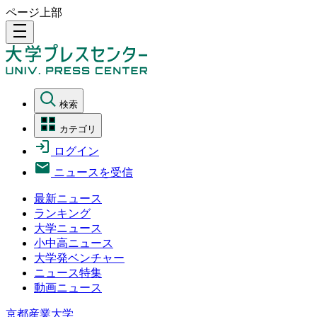
ページ上部
density_medium
検索
カテゴリ
ログイン
ニュースを受信
最新ニュース
ランキング
大学ニュース
小中高ニュース
大学発ベンチャー
ニュース特集
動画ニュース
京都産業大学