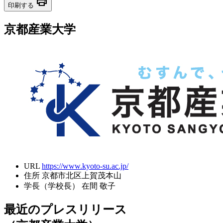
print
印刷する
京都産業大学
URL
https://www.kyoto-su.ac.jp/
住所
京都市北区上賀茂本山
学長（学校長）
在間 敬子
最近のプレスリリース