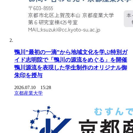
鴨川”最初の一滴”から地域文化を学ぶ特別ガ
イド志明院で「鴨川の源流をめぐる」を開催
鴨川源流を表現した学生制作のオリジナル御
朱印を授与
2026.07.10 15:28
京都産業大学