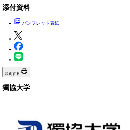
添付資料
picture_as_pdf
パンフレット表紙
print
印刷する
獨協大学