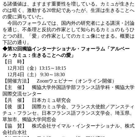
る諸価値は、ますます重要性を増している。カミュが生きた
のは暗く、激動する20世紀であったが、生涯は生きることへ
の愛に満ちていた。
今回のフォーラムでは、国内外の研究者による講演・討論
を通じ、不条理と反抗の作家として知られるカミュのもうひ
とつの顔、「愛」の作家としてのカミュ像にせまる。概要は
下記の通り。
◆第32回獨協インターナショナル・フォーラム「アルベー
ル・カミュ：生きることへの愛」
【日 時】
12月3日（金）13:15～18:15
12月4日（土） 9:30～18:30
【開催方法】 Zoomウェビナー（オンライン開催）
【主 催】 獨協大学外国語学部フランス語学科・獨協大学
国際交流センター
【共 催】 日本カミュ研究会
【後 援】 国際カミュ学会、フランス大使館／アンスティ
チュ・フランセ、日本フランス語フランス文学会、埼玉県、
草加市、獨協大学同窓会
【協 賛】 株式会社サイマル・インターナショナル、株式
会社白水社