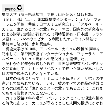
print
印刷する
獨協大学（埼玉県草加市／学長：山路朝彦）は12月3日
（金）、4日（土）、第32回獨協インターナショナル・フォ
ーラムを開催（共催：日本カミュ研究会）。「アルベール・
カミュ：生きることへの愛」をテーマに、国内外の研究者ら
による講演と討論が行われる（同時通訳有（日本語・フラン
ス語））。Zoomウェビナーを利用したオンライン開催で、
事前申し込み制。参加費無料。
獨協大学は2010年、アルベール・カミュの没後50 周年を
記念して、第22回獨協インターナショナル・フォーラム「ア
ルベール・カミュ：現在への感受性」を開催した。
それから10年が経過した現在、世界は未曽有のパンデミッ
クに直面して、カミュが『ペスト』で描いた闘いが私たちの
目の前で現実のものとなっている。
日本の読者にとって、カミュは「不条理」と「反抗」の作
家として知られている。しかし、彼のすべての作品の基盤に
あるのは強烈な「生きることへの愛」であることは、これま
であまり指摘されてこなかった。
カミュ没後60年を過ぎ、パンデミックによって混迷を極め
る時代にあって、カミュが守ろうとした人間の根源にかかわ