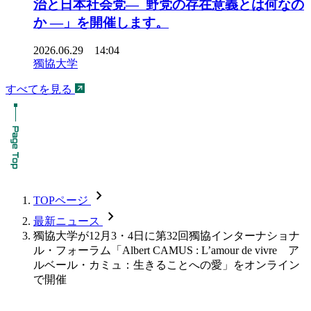
治と日本社会党― 野党の存在意義とは何なの
か ―」を開催します。
2026.06.29 14:04
獨協大学
すべてを見る
chevron_forward
TOPページ
chevron_forward
最新ニュース
獨協大学が12月3・4日に第32回獨協インターナショナ
ル・フォーラム「Albert CAMUS : L’amour de vivre ア
ルベール・カミュ：生きることへの愛」をオンライン
で開催