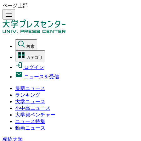
ページ上部
density_medium
検索
カテゴリ
ログイン
ニュースを受信
最新ニュース
ランキング
大学ニュース
小中高ニュース
大学発ベンチャー
ニュース特集
動画ニュース
獨協大学