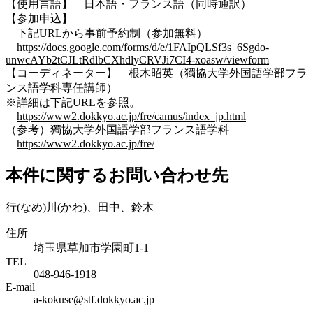
【使用言語】 日本語・フランス語（同時通訳）
【参加申込】
下記URLから事前予約制（参加無料）
https://docs.google.com/forms/d/e/1FAIpQLSf3s_6Sgdo-
unwcAYb2tCJLtRdlbCXhdlyCRVJi7CI4-xoasw/viewform
【コーディネーター】 根木昭英（獨協大学外国語学部フラ
ンス語学科専任講師）
※詳細は下記URLを参照。
https://www2.dokkyo.ac.jp/fre/camus/index_jp.html
（参考）獨協大学外国語学部フランス語学科
https://www2.dokkyo.ac.jp/fre/
本件に関するお問い合わせ先
行(なめ)川(かわ)、田中、鈴木
住所
埼玉県草加市学園町1-1
TEL
048-946-1918
E-mail
a-kokuse@stf.dokkyo.ac.jp