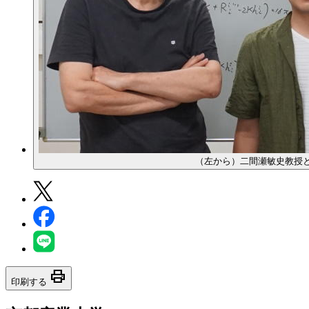
（左から）二間瀬敏史教授
print
印刷する