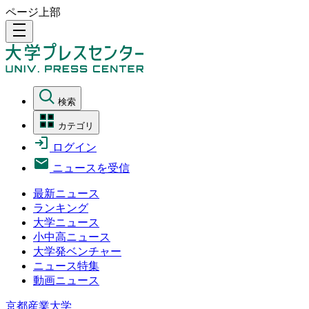
ページ上部
density_medium
検索
カテゴリ
ログイン
ニュースを受信
最新ニュース
ランキング
大学ニュース
小中高ニュース
大学発ベンチャー
ニュース特集
動画ニュース
京都産業大学