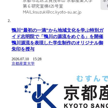
鴨川”最初の一滴”から地域文化を学ぶ特別ガ
イド志明院で「鴨川の源流をめぐる」を開催
鴨川源流を表現した学生制作のオリジナル御
朱印を授与
2026.07.10 15:28
京都産業大学