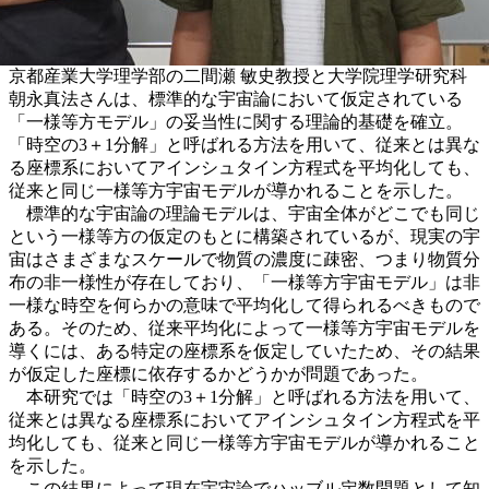
京都産業大学理学部の二間瀬 敏史教授と大学院理学研究科
朝永真法さんは、標準的な宇宙論において仮定されている
「一様等方モデル」の妥当性に関する理論的基礎を確立。
「時空の3＋1分解」と呼ばれる方法を用いて、従来とは異な
る座標系においてアインシュタイン方程式を平均化しても、
従来と同じ一様等方宇宙モデルが導かれることを示した。
標準的な宇宙論の理論モデルは、宇宙全体がどこでも同じ
という一様等方の仮定のもとに構築されているが、現実の宇
宙はさまざまなスケールで物質の濃度に疎密、つまり物質分
布の非一様性が存在しており、「一様等方宇宙モデル」は非
一様な時空を何らかの意味で平均化して得られるべきもので
ある。そのため、従来平均化によって一様等方宇宙モデルを
導くには、ある特定の座標系を仮定していたため、その結果
が仮定した座標に依存するかどうかが問題であった。
本研究では「時空の3＋1分解」と呼ばれる方法を用いて、
従来とは異なる座標系においてアインシュタイン方程式を平
均化しても、従来と同じ一様等方宇宙モデルが導かれること
を示した。
この結果によって現在宇宙論でハッブル定数問題として知