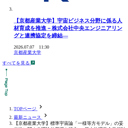
【京都産業大学】宇宙ビジネス分野に係る人
材育成を推進－株式会社中央エンジニアリン
グと連携協定を締結―
2026.07.07 11:30
京都産業大学
すべてを見る
chevron_forward
TOPページ
chevron_forward
最新ニュース
【京都産業大学】標準宇宙論「一様等方モデル」の妥