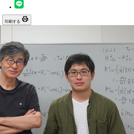
print
印刷する