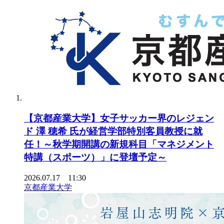
【京都産業大学】女子サッカー界のレジェン
ド 澤 穂希 氏が経営学部特別客員教授に就
任！～秋学期開講の新規科目「マネジメント
特講（スポーツ）」に登壇予定～
2026.07.17 11:30
京都産業大学