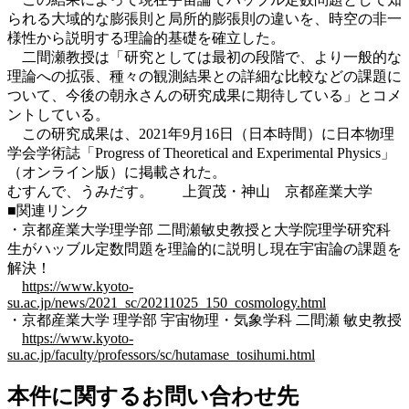
られる大域的な膨張則と局所的膨張則の違いを、時空の非一
様性から説明する理論的基礎を確立した。
二間瀬教授は「研究としては最初の段階で、より一般的な
理論への拡張、種々の観測結果との詳細な比較などの課題に
ついて、今後の朝永さんの研究成果に期待している」とコメ
ントしている。
この研究成果は、2021年9月16日（日本時間）に日本物理
学会学術誌「Progress of Theoretical and Experimental Physics」
（オンライン版）に掲載された。
むすんで、うみだす。 上賀茂・神山 京都産業大学
■関連リンク
・京都産業大学理学部 二間瀬敏史教授と大学院理学研究科
生がハッブル定数問題を理論的に説明し現在宇宙論の課題を
解決！
https://www.kyoto-
su.ac.jp/news/2021_sc/20211025_150_cosmology.html
・京都産業大学 理学部 宇宙物理・気象学科 二間瀬 敏史教授
https://www.kyoto-
su.ac.jp/faculty/professors/sc/hutamase_tosihumi.html
本件に関するお問い合わせ先