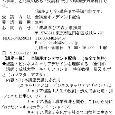
ム事業」と記載のある「受講料0円」の講座が対象科目で
す。
1講座より全8講座まで受講可能です。
受 講 方 法：全講座オンデマンド配信
受 講 費 用：無料
お 問 合 せ：「成城 学びの森」事務局
〒157-8511 東京都世田谷区成城6-1-20
Tel.03-3482-9031 Fax.03-3482-9467
Email. manabi@seijo.ac.jp
月曜日～金曜日 9：00～16：00 土曜
日 9：00～12：30
【講座一覧】 全講座オンデマンド配信 （※全て無料）
◆総論：ビジネスキャリアデザインを理解する (全1回）
講師：成城大学・キャリアセンター 特任教授 勝又 あず
さ（カツマタ アズサ）
内容：(1) 本講座受講にあたり
(2) キャリアとは・ビジネスキャリアデザイン とは
キャリア理論 1:人生の役割・歩んできた道・担
ってきた仕事(スーパー)
キャリア理論 2:職業興味と関心、これから身に
付けたいスキル(ホランド・シャイン)
キャリア理論 3:変化する社会で自律的に生きて