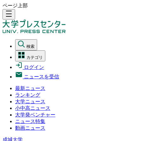
ページ上部
density_medium
検索
カテゴリ
ログイン
ニュースを受信
最新ニュース
ランキング
大学ニュース
小中高ニュース
大学発ベンチャー
ニュース特集
動画ニュース
成城大学