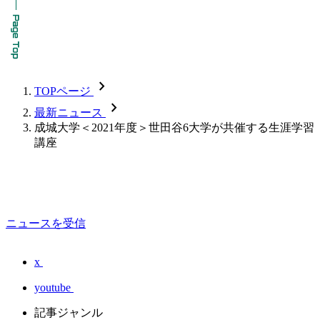
chevron_forward
TOPページ
chevron_forward
最新ニュース
成城大学＜2021年度＞世田谷6大学が共催する生涯学習
講座
ニュースを受信
x
youtube
記事ジャンル