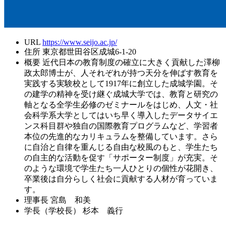
URL
https://www.seijo.ac.jp/
住所
東京都世田谷区成城6-1-20
概要
近代日本の教育制度の確立に大きく貢献した澤柳
政太郎博士が、人それぞれが持つ天分を伸ばす教育を
実践する実験校として1917年に創立した成城学園。そ
の建学の精神を受け継ぐ成城大学では、教育と研究の
軸となる全学生必修のゼミナールをはじめ、人文・社
会科学系大学としてはいち早く導入したデータサイエ
ンス科目群や独自の国際教育プログラムなど、学習者
本位の先進的なカリキュラムを整備しています。さら
に自治と自律を重んじる自由な校風のもと、学生たち
の自主的な活動を促す「サポーター制度」が充実。そ
のような環境で学生たち一人ひとりの個性が花開き、
卒業後は自分らしく社会に貢献する人材が育っていま
す。
理事長
宮島 和美
学長（学校長）
杉本 義行