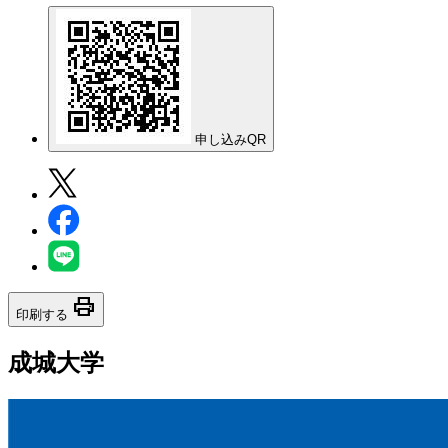
申し込みQR
print
印刷する
成城大学