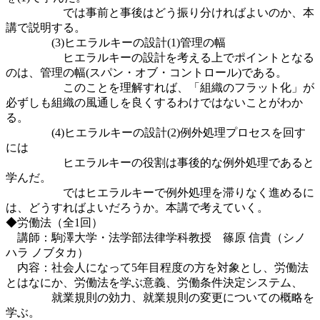
では事前と事後はどう振り分ければよいのか、本
講で説明する。
(3)ヒエラルキーの設計(1)管理の幅
ヒエラルキーの設計を考える上でポイントとなる
のは、管理の幅(スパン・オブ・コントロール)である。
このことを理解すれば、「組織のフラット化」が
必ずしも組織の風通しを良くするわけではないことがわか
る。
(4)ヒエラルキーの設計(2)例外処理プロセスを回す
には
ヒエラルキーの役割は事後的な例外処理であると
学んだ。
ではヒエラルキーで例外処理を滞りなく進めるに
は、どうすればよいだろうか。本講で考えていく。
◆労働法（全1回）
講師：駒澤大学・法学部法律学科教授 篠原 信貴（シノ
ハラ ノブタカ）
内容：社会人になって5年目程度の方を対象とし、労働法
とはなにか、労働法を学ぶ意義、労働条件決定システム、
就業規則の効力、就業規則の変更についての概略を
学ぶ。