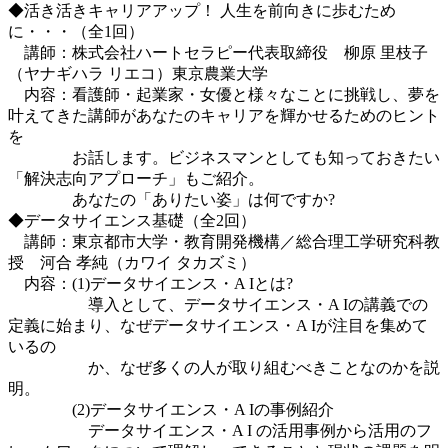
◆活き活きキャリアアップ！ 人生を前向きに歩むため
に・・・（全1回）
講師：株式会社ハートセラピー代表取締役 柳原 里枝子
（ヤナギハラ リエコ）東京農業大学
内容：看護師・起業家・女優と様々なことに挑戦し、夢を
叶えてきた講師があなたのキャリアを輝かせるためのヒント
を
お話します。ビジネスマンとしても知っておきたい
「解決志向アプローチ」もご紹介。
あなたの「ありたい姿」は何ですか?
◆データサイエンス基礎（全2回）
講師：東京都市大学・教育開発機構／総合理工学研究科教
授 河合 孝純（カワイ タカズミ）
内容：(1)データサイエンス・A Iとは?
導入として、データサイエンス・A Iの講義での
定義に始まり、なぜデータサイエンス・A Iが注目を集めて
いるの
か、なぜ多くの人が取り組むべきことなのかを説
明。
(2)データサイエンス・A Iの事例紹介
データサイエンス・A I の活用事例から活用のフ