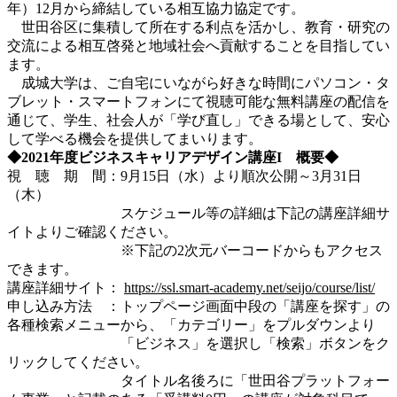
年）12月から締結している相互協力協定です。
世田谷区に集積して所在する利点を活かし、教育・研究の
交流による相互啓発と地域社会へ貢献することを目指してい
ます。
成城大学は、ご自宅にいながら好きな時間にパソコン・タ
ブレット・スマートフォンにて視聴可能な無料講座の配信を
通じて、学生、社会人が「学び直し」できる場として、安心
して学べる機会を提供してまいります。
◆2021年度ビジネスキャリアデザイン講座I 概要◆
視 聴 期 間：9月15日（水）より順次公開～3月31日
（木）
スケジュール等の詳細は下記の講座詳細サ
イトよりご確認ください。
※下記の2次元バーコードからもアクセス
できます。
講座詳細サイト：
https://ssl.smart-academy.net/seijo/course/list/
申し込み方法 ：トップページ画面中段の「講座を探す」の
各種検索メニューから、「カテゴリー」をプルダウンより
「ビジネス」を選択し「検索」ボタンをク
リックしてください。
タイトル名後ろに「世田谷プラットフォー