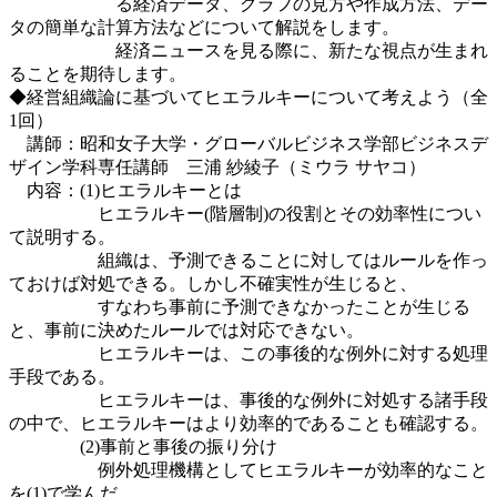
る経済データ、グラフの見方や作成方法、デー
タの簡単な計算方法などについて解説をします。
経済ニュースを見る際に、新たな視点が生まれ
ることを期待します。
◆経営組織論に基づいてヒエラルキーについて考えよう（全
1回）
講師：昭和女子大学・グローバルビジネス学部ビジネスデ
ザイン学科専任講師 三浦 紗綾子（ミウラ サヤコ）
内容：(1)ヒエラルキーとは
ヒエラルキー(階層制)の役割とその効率性につい
て説明する。
組織は、予測できることに対してはルールを作っ
ておけば対処できる。しかし不確実性が生じると、
すなわち事前に予測できなかったことが生じる
と、事前に決めたルールでは対応できない。
ヒエラルキーは、この事後的な例外に対する処理
手段である。
ヒエラルキーは、事後的な例外に対処する諸手段
の中で、ヒエラルキーはより効率的であることも確認する。
(2)事前と事後の振り分け
例外処理機構としてヒエラルキーが効率的なこと
を(1)で学んだ。