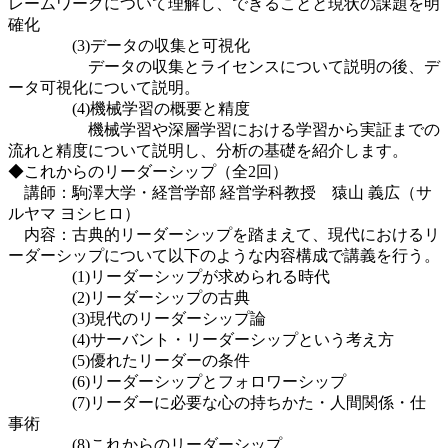
レームワークについて理解し、できることと現状の課題を明
確化
(3)データの収集と可視化
データの収集とライセンスについて説明の後、デ
ータ可視化について説明。
(4)機械学習の概要と精度
機械学習や深層学習における学習から実証までの
流れと精度について説明し、分析の基礎を紹介します。
◆これからのリーダーシップ（全2回）
講師：駒澤大学・経営学部 経営学科教授 猿山 義広（サ
ルヤマ ヨシヒロ）
内容：古典的リーダーシップを踏まえて、現代におけるリ
ーダーシップについて以下のような内容構成で講義を行う。
(1)リーダーシップが求められる時代
(2)リーダーシップの古典
(3)現代のリーダーシップ論
(4)サーバント・リーダーシップという考え方
(5)優れたリーダーの条件
(6)リーダーシップとフォロワーシップ
(7)リーダーに必要な心の持ちかた・人間関係・仕
事術
(8)これからのリーダーシップ