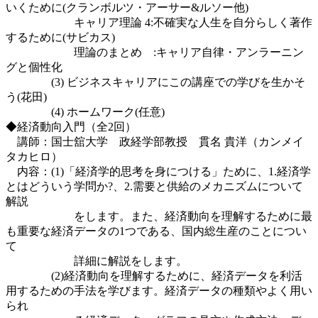
いくために(クランボルツ・アーサー&ルソー他)
キャリア理論 4:不確実な人生を自分らしく著作
するために(サビカス)
理論のまとめ :キャリア自律・アンラーニン
グと個性化
(3) ビジネスキャリアにこの講座での学びを生かそ
う(花田)
(4) ホームワーク(任意)
◆経済動向入門（全2回）
講師：国士舘大学 政経学部教授 貫名 貴洋（カンメイ
タカヒロ）
内容：(1)「経済学的思考を身につける」ために、1.経済学
とはどういう学問か?、2.需要と供給のメカニズムについて
解説
をします。また、経済動向を理解するために最
も重要な経済データの1つである、国内総生産のことについ
て
詳細に解説をします。
(2)経済動向を理解するために、経済データを利活
用するための手法を学びます。経済データの種類やよく用い
られ