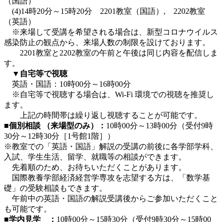
（国語）
(4)14時20分～15時20分 2201教室（国語）, 2202教室
（英語）
※来場して受講を希望される場合は、新型コロナウイルス
感染防止の観点から、来場人数の制限を設けております。
2201教室と2202教室の午前と午後は同じ内容を配信しま
す。
▼自宅等で視聴
英語・国語：10時00分～16時00分
※自宅等で視聴する場合は、Wi-Fi 環境での視聴を推奨し
ます。
上記の時間帯は繰り返し視聴することが可能です。
■個別相談 （来場型のみ）：
10時00分～13時00分（受付9時
30分～12時30分［1号館1階］）
※教室での「英語・国語」解説の受講の前後に各学部学科、
入試、学生生活、留学、就職等の相談ができます。
先着順のため、お待ちいただくことがあります。
国際教養学部経済経営学専攻を志望する方は、「数学基
礎」の受験相談もできます。
午前中の英語・国語の解説受講後からご参加いただくこと
も可能です。
■学内見学 ：
10時00分～15時30分（受付9時30分～15時00