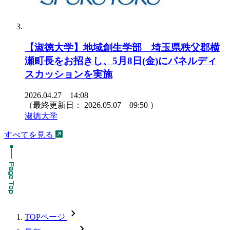
【淑徳大学】地域創生学部 埼玉県秩父郡横
瀬町長をお招きし、5月8日(金)にパネルディ
スカッションを実施
2026.04.27 14:08
（最終更新日：
2026.05.07 09:50
）
淑徳大学
すべてを見る
chevron_forward
TOPページ
chevron_forward