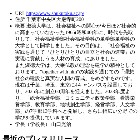
URL
https://www.shukutoku.ac.jp/
住所
千葉市中央区大巌寺町200
概要
淑徳大学は、社会福祉への関心が今日ほど社会的
に高まっていなかった1965(昭和40)年に、時代を先取
りして、社会福祉学部社会福祉学科の単学部単学科の
大学として開学しました。その目的は、「社会福祉の
実践を通じて『ひとりひとりの自立と社会の連帯』の
実現に貢献しうる人材の育成」にありました。
また淑徳大学は、大乗仏教の理念を建学の精神として
おります。"together with him"の実践を通じての「理想
社会の建設と真実な人間の育成」をめざすものです。
現在は千葉、埼玉、東京に4キャンパスを設置してお
り、2025年に創立60周年を迎えました。2023年度よ
り、「総合福祉学部、コミュニティ政策学部、看護栄
養学部、教育学部、地域創生学部、経営学部、人文学
部」の7学部13学科へと発展し、さらに幅広い分野での
学びを提供していきます。
学長（学校長）
山口光治
最近のプレスリリース