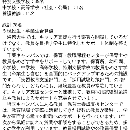
特別支援学校：39名
中学校・高等学校（社会・公民）：1名
養護教諭：11名
総計 78名
※現役生・卒業生合算値
淑徳大学では、キャリア支援を行う部署を開設しているだ
けでなく、教員を目指す学生に特化したサポート体制を整え
ています。
千葉キャンパスでは、保育・教職課程センターが保育士や
教員をめざす学生をサポートしています。保育所、幼稚園、
小学校、中学校、高等学校、特別支援学校の教員をめざす学
生（卒業生も含む）を全面的にバックアップするための施設
です。「実習教育支援部門」と「採用試験対策部門」の2部
門からなり、どちらにも、経験豊富な教員が常駐していま
す。キャリア支援センターと連携して、教員採用試験対策講
座や教員によるサポートを充実させています。
埼玉キャンパスにある教員・保育士養成支援センターで
は、教育現場で実際に活躍してきた複数の教員が常駐し、学
生が直面する種々の問題へのサポートを行っています。1年
次から気軽に訪れて質問や相談をすることができるため、多
くの学生が利用しています。教員採用試験や公務員保育士採