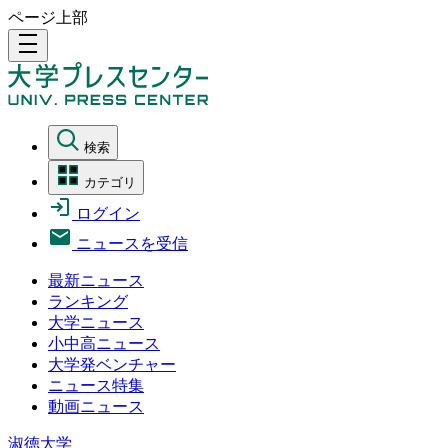
ページ上部
density_medium
検索
カテゴリ
ログイン
ニュースを受信
最新ニュース
ランキング
大学ニュース
小中高ニュース
大学発ベンチャー
ニュース特集
動画ニュース
淑徳大学