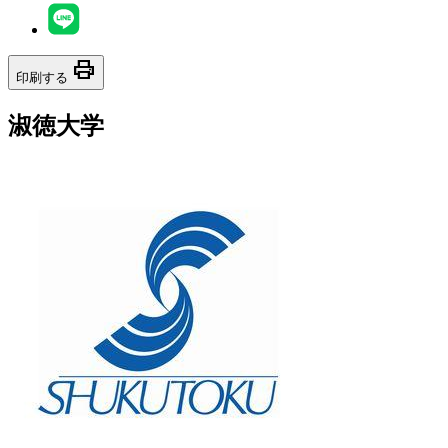
print
印刷する
淑徳大学