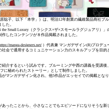
篠原聡子、以下「本学」）は、明治12年創業の繊維製品商社ブ
ました。
he Small Luxury（クラシクス×ザ×スモールラグジュア
制作したコンテンツが８作品掲載されました。
https://manga-designers.net/
）代表兼 マンガデザイン(R)︎プロ
の社会で通用するコミュニケーション力のスキルアップを目的と
紹介するという試みです。ブルーミング中西の講義を受講後
ーフに秘められたストーリー」として制作しました。
品がマンガデザイン化され、他5作品がエッセイでの掲載とな
あったことから、小さなことでもエピソードになりそうな新