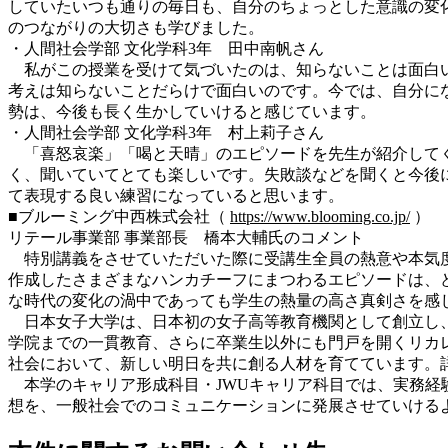
していたいつも通りの毎日も、自分のちょっとした意識の変
のつながりの大切さも学びました。
・人間社会学部 文化学科3年 田中南帆さん
私がこの授業を受けて気づいたのは、知らないことは面白い
考えは知らないことだらけで面白いのです。今では、自分に
勢は、今後も長く生かしていけると感じています。
・人間社会学部 文化学科3年 村上莉子さん
「喜怒哀楽」「喝と天晴」のエピソードを先生が紹介してく
く、聞いていてとても楽しいです。失敗談などを聞くと今後
て表現する良い練習になっていると思います。
■ブルーミング中西株式会社（
https://www.blooming.co.jp/
）
リテール事業部 事業部長 橋本大輔氏のコメント
特別講義をさせていただいた際に受講生全員の熱意や本気度
作成したさまざまなハンカチーフにまつわるエピソードは、
な時代の変化の渦中であっても学生の熱量の高さ真剣さを感
日本女子大学は、日本初の女子高等教育機関として創立し、
学院までの一貫教育、さらに卒業生以外にも門戸を開くリカ
社会において、新しい明日を共に創る人材を育てています。
本学のキャリア形成科目・JWUキャリア科目では、実務経
想を、一般社会でのコミュニケーションに発展させていける