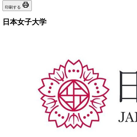
print
印刷する
日本女子大学