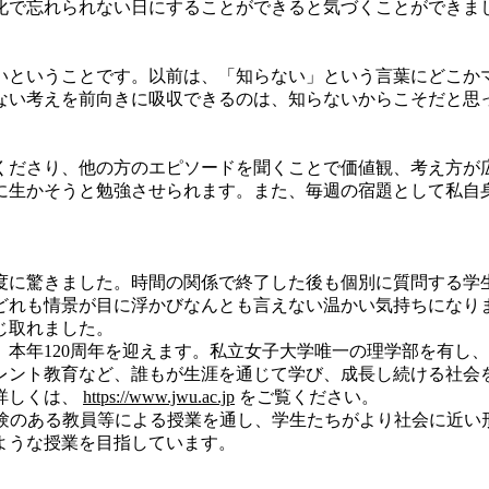
化で忘れられない日にすることができると気づくことができま
ということです。以前は、「知らない」という言葉にどこか
ない考えを前向きに吸収できるのは、知らないからこそだと思
ださり、他の方のエピソードを聞くことで価値観、考え方が
に生かそうと勉強させられます。また、毎週の宿題として私自
に驚きました。時間の関係で終了した後も個別に質問する学
どれも情景が目に浮かびなんとも言えない温かい気持ちになり
じ取れました。
本年120周年を迎えます。私立女子大学唯一の理学部を有し
レント教育など、誰もが生涯を通じて学び、成長し続ける社会
詳しくは、
https://www.jwu.ac.jp
をご覧ください。
験のある教員等による授業を通し、学生たちがより社会に近い
ような授業を目指しています。