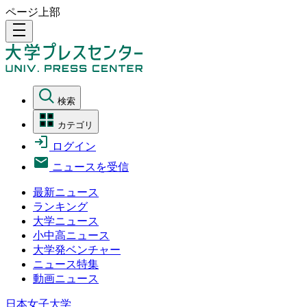
ページ上部
density_medium
検索
カテゴリ
ログイン
ニュースを受信
最新ニュース
ランキング
大学ニュース
小中高ニュース
大学発ベンチャー
ニュース特集
動画ニュース
日本女子大学