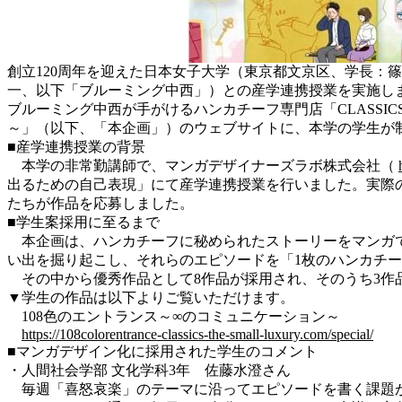
創立120周年を迎えた日本女子大学（東京都文京区、学長：
一、以下「ブルーミング中西」）との産学連携授業を実施し
ブルーミング中西が手がけるハンカチーフ専門店「CLASSICS t
～」（以下、「本企画」）のウェブサイトに、本学の学生が
■産学連携授業の背景
本学の非常勤講師で、マンガデザイナーズラボ株式会社（
出るための自己表現」にて産学連携授業を行いました。実際
たちが作品を応募しました。
■学生案採用に至るまで
本企画は、ハンカチーフに秘められたストーリーをマンガで
い出を掘り起こし、それらのエピソードを「1枚のハンカチ
その中から優秀作品として8作品が採用され、そのうち3作
▼学生の作品は以下よりご覧いただけます。
108色のエントランス～∞のコミュニケーション～
https://108colorentrance-classics-the-small-luxury.com/special/
■マンガデザイン化に採用された学生のコメント
・人間社会学部 文化学科3年 佐藤水澄さん
毎週「喜怒哀楽」のテーマに沿ってエピソードを書く課題が