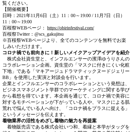
覧ください。
【開催概要】
日時：2021年11月6日（土）11：00～19:00 / 11月7日（日）
11：00～19:00
百桜祭WEBページ：
https://obirinfestival.com/
百桜祭Twitter：@scs_gakujitsu
※百桜祭WEBページより、全てのコンテンツを無料でお楽
しみいただけます。
コロナ禍でも前向きに！新しいメイクアップアイデアを紹介
株式会社資生堂と、インフルエンサーの濱澤ゆうりさんの
コラボレーション企画。資生堂の「マスクに付きにくい化粧
下地」である「マキアージュドラマティックヌードジェリー
BB」を使用した実演と対談会を行います。
企業とインフルエンサーのコラボレーションという発想は、
ビジネスマネジメント学群でのマーケティングに関する学び
から着想を得ています。本企画を通じて、コロナ禍で美容に
対するモチベーションが下がっている人や、マスクによる肌
荒れで悩んでいる人へ向け、「コロナ禍をプラスに捉える」
というメッセージを伝えます。
着物業界の活性をめざし着物の魅力を再提案
着物販売店である株式会社いつ和、着縁と本学がタッグを