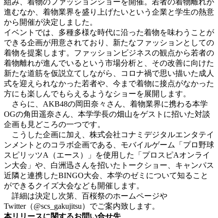
組み、着物のファッションショーを開催。若者の着物離れが
進むなか、着物業界を盛り上げたいという企業と学生の熱意
から開催が決定しました。
イベントでは、多種多様な時代に沿った着物を味わうことが
できる企画が用意されており、新たなファッションとしての
着物を提案します。ファッションビジネスの観点から若者の
着物離れが進んでいるという市場分析と、その改善に向けた
新たな道筋を仮説立てしながら、コロナ禍で思い描いた成人
式を迎えられなかった若者や、今まで着物に接点がなかった
方にも楽しんでもらえるようなショーを展開します。
さらに、AKB48の岡田奈々さん、着物業界に携わる本学
OGの角田遥奈さん、本学学長の畑山をゲストに招いた対談
企画も見どころの一つです。
こうした企画に加え、株式会社コナミデジタルエンタテイ
ンメントとのコラボ企画である、モバイルゲーム「プロ野球
スピリッツA（エース）」を使用した「プロスピAオンライ
ン大会」や、白洲迅さんを招いたトークショー、キャンパス
近隣と連携したBINGO大会、本学のゼミについて知ること
ができるクイズ大会なども開催します。
詳細は決定し次第、百桜祭のホームページや
Twitter（@scs_gakujitsu）でご案内致します。
本リリースに関するお問い合せ先