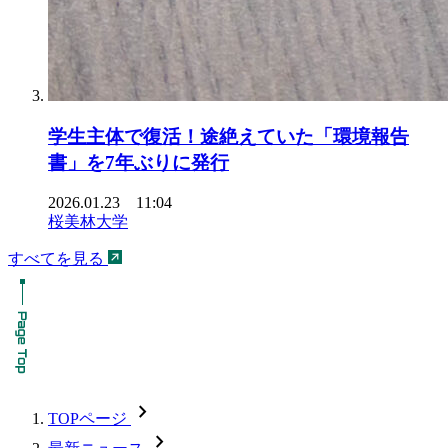
学生主体で復活！途絶えていた「環境報告
書」を7年ぶりに発行
2026.01.23 11:04
桜美林大学
すべてを見る
chevron_forward
TOPページ
chevron_forward