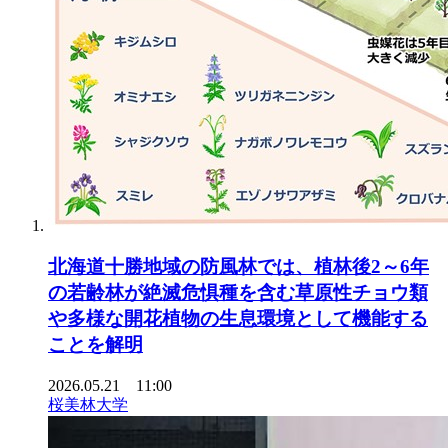
北海道十勝地域の防風林では、植林後2～6年
の若齢林が絶滅危惧種を含む草原性チョウ類
や多様な開花植物の生息環境として機能する
ことを解明
2026.05.21 11:00
桜美林大学