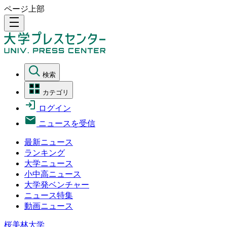
ページ上部
density_medium
検索
カテゴリ
ログイン
ニュースを受信
最新ニュース
ランキング
大学ニュース
小中高ニュース
大学発ベンチャー
ニュース特集
動画ニュース
桜美林大学