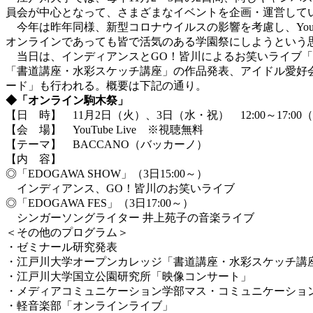
員会が中心となって、さまざまなイベントを企画・運営して
今年は昨年同様、新型コロナウイルスの影響を考慮し、YouT
オンラインであっても皆で活気のある学園祭にしようという
当日は、インディアンスとGO！皆川によるお笑いライブ「ED
「書道講座・水彩スケッチ講座」の作品発表、アイドル愛好
ード」も行われる。概要は下記の通り。
◆「オンライン駒木祭」
【日 時】 11月2日（火）、3日（水・祝） 12:00～17:00
【会 場】 YouTube Live ※視聴無料
【テーマ】 BACCANO（バッカーノ）
【内 容】
◎「EDOGAWA SHOW」（3日15:00～）
インディアンス、GO！皆川のお笑いライブ
◎「EDOGAWA FES」（3日17:00～）
シンガーソングライター 井上苑子の音楽ライブ
＜その他のプログラム＞
・ゼミナール研究発表
・江戸川大学オープンカレッジ「書道講座・水彩スケッチ講
・江戸川大学国立公園研究所「映像コンサート」
・メディアコミュニケーション学部マス・コミュニケーショ
・軽音楽部「オンラインライブ」