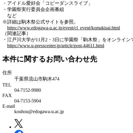
・アイドル愛好会「コピーダンスライブ」
・学園祭実行委員会企画番組
など
※詳細は駒木祭公式サイトを参照。
https://www.edogawa-u.ac.jp/event/cl_event/komakisai.html
（関連記事）
・江戸川大学が11月2・3日に学園祭「駒木祭」をオンラインで開催 
https://www.u-presscenter.jp/article/post-44611.html
本件に関するお問い合わせ先
住所
千葉県流山市駒木474
TEL
04-7152-9980
FAX
04-7153-5904
E-mail
kouhou@edogawa-u.ac.jp