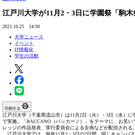
江戸川大学が11月2・3日に学園祭「駒木
2021.10.25 14:30
大学ニュース
イベント
IT情報化
学生の活動
print
印刷する
江戸川大学（千葉県流山市）は11月2日（火）・3日（水）
で実施。「BACCANO（バッカーノ）」をテーマに、お笑いラ
レッジの作品発表、実行委員会による企画などが配信される
江戸川大学では、毎年11月2・3日の2日間、同じキャンパ