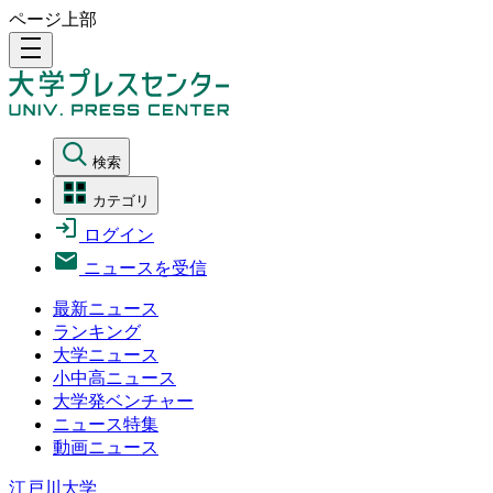
ページ上部
density_medium
検索
カテゴリ
ログイン
ニュースを受信
最新ニュース
ランキング
大学ニュース
小中高ニュース
大学発ベンチャー
ニュース特集
動画ニュース
江戸川大学