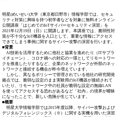
明星(めいせい)大学（東京都日野市）情報学部では、セキュ
リティ対策に興味を持つ初学者などを対象に無料オンライン
公開講座「はじめてのIoTサイバーセキュリティ演習」を
2021年12月19日（日）に開講します。本講座では、脆弱性対
策が不十分なIoT機器を入口として、重要な情報にアクセス
できてしまう事例に関するサイバー攻撃の演習を行います。
■背景
AI技術を活用するために他社と協業を進めたり（ITサプラ
イチェーン）、コロナ禍への対応の一環としてリモートワー
クを推進したりするなど、企業のネットワークが外部のネッ
トワークと接続する機会が昨今増えています。
しかし、異なるポリシーで管理されている他社の研究開発
拠点では、脆弱な設定のまま実験用のIoT機器が接続されて
いたり、リモートワーク中の社員が脆弱な設定の無線LAN
を使ってアクセスする恐れがあるなど「社内」の境界が曖昧
になったことで、新しい危険が生じています。
■概要
明星大学情報学部では2015年度以降、サイバー攻撃および
デジタルフォレンジックス（※）に関する実機を用いた演習