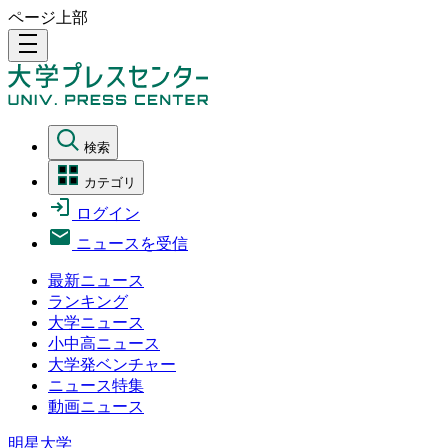
ページ上部
density_medium
検索
カテゴリ
ログイン
ニュースを受信
最新ニュース
ランキング
大学ニュース
小中高ニュース
大学発ベンチャー
ニュース特集
動画ニュース
明星大学