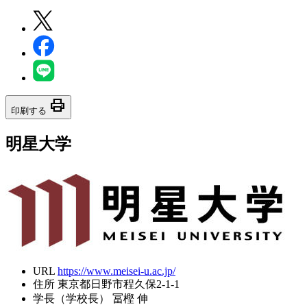
print
印刷する
明星大学
URL
https://www.meisei-u.ac.jp/
住所
東京都日野市程久保2-1-1
学長（学校長）
冨樫 伸