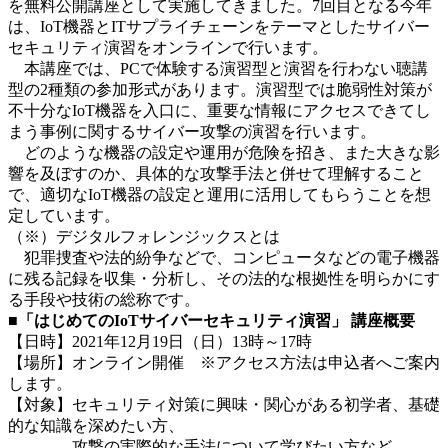
を無料公開講座として実施してきました。7回目となる今年
は、IoT機器とITサプライチェーンをテーマとしたサイバー
セキュリティ演習をオンラインで行います。
本講座では、PCで体験する演習型と演習を行わない聴講
型の2種類の参加形式があります。演習型では脆弱性対策が
不十分なIoT機器を入口に、重要な情報にアクセスできてし
まう事例に関するサイバー攻撃の演習を行います。
どのような機器の設定や運用が危険を招き、また大きな影
響を及ぼすのか、具体的な攻撃手法と併せて理解すること
で、適切なIoT機器の設定と運用に活用してもらうことを想
定しています。
（※）デジタルフォレンジックスとは
犯罪捜査や法的紛争などで、コンピュータなどの電子機器
に残る記録を収集・分析し、その法的な根拠性を明らかにす
る手段や技術の総称です。
■「はじめてのIoTサイバーセキュリティ演習」 講座概要
【日時】2021年12月19日（日）13時～17時
【場所】オンライン開催 ※アクセス方法は申込者へご案内
します。
【対象】セキュリティ対策に興味・関心がある初学者、基礎
的な知識を深めたい方、
攻撃の実際的な手法について学びたい方など