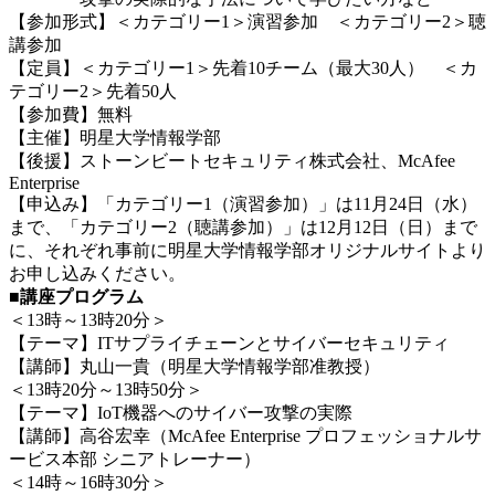
【参加形式】＜カテゴリー1＞演習参加 ＜カテゴリー2＞聴
講参加
【定員】＜カテゴリー1＞先着10チーム（最大30人） ＜カ
テゴリー2＞先着50人
【参加費】無料
【主催】明星大学情報学部
【後援】ストーンビートセキュリティ株式会社、McAfee
Enterprise
【申込み】「カテゴリー1（演習参加）」は11月24日（水）
まで、「カテゴリー2（聴講参加）」は12月12日（日）まで
に、それぞれ事前に明星大学情報学部オリジナルサイトより
お申し込みください。
■講座プログラム
＜13時～13時20分＞
【テーマ】ITサプライチェーンとサイバーセキュリティ
【講師】丸山一貴（明星大学情報学部准教授）
＜13時20分～13時50分＞
【テーマ】IoT機器へのサイバー攻撃の実際
【講師】高谷宏幸（McAfee Enterprise プロフェッショナルサ
ービス本部 シニアトレーナー）
＜14時～16時30分＞