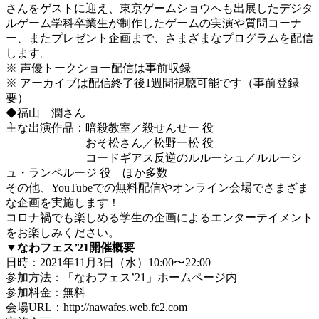
さんをゲストに迎え、東京ゲームショウへも出展したデジタ
ルゲーム学科卒業生が制作したゲームの実演や質問コーナ
ー、またプレゼント企画まで、さまざまなプログラムを配信
します。
※ 声優トークショー配信は事前収録
※ アーカイブは配信終了後1週間視聴可能です（事前登録
要）
◆福山 潤さん
主な出演作品：暗殺教室／殺せんせー 役
おそ松さん／松野一松 役
コードギアス反逆のルルーシュ／ルルーシ
ュ・ランペルージ 役 ほか多数
その他、YouTubeでの無料配信やオンライン会場でさまざま
な企画を実施します！
コロナ禍でも楽しめる学生の企画によるエンターテイメント
をお楽しみください。
▼なわフェス’21開催概要
日時：2021年11月3日（水）10:00〜22:00
参加方法：「なわフェス’21」ホームページ内
参加料金：無料
会場URL：http://nawafes.web.fc2.com