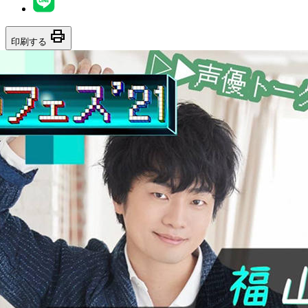
print
印刷する