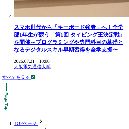
スマホ世代から「キーボード強者」へ！全学
部1年生が競う「第1回 タイピング王決定戦」
を開催～プログラミングや専門科目の基礎と
なるデジタルスキル早期習得を全学支援〜
2026.07.21 10:00
大阪電気通信大学
すべてを見る
chevron_forward
TOPページ