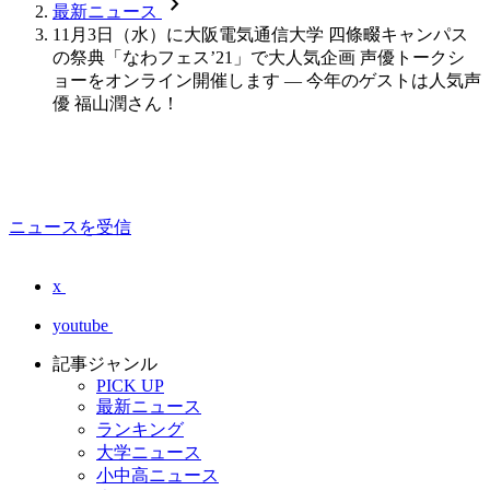
chevron_forward
最新ニュース
11月3日（水）に大阪電気通信大学 四條畷キャンパス
の祭典「なわフェス’21」で大人気企画 声優トークシ
ョーをオンライン開催します — 今年のゲストは人気声
優 福山潤さん！
ニュースを受信
x
youtube
記事ジャンル
PICK UP
最新ニュース
ランキング
大学ニュース
小中高ニュース