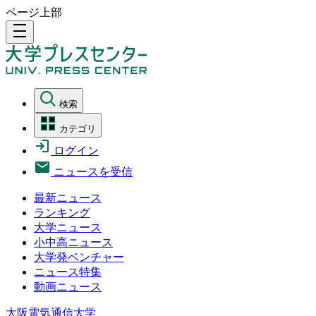
ページ上部
density_medium
検索
カテゴリ
ログイン
ニュースを受信
最新ニュース
ランキング
大学ニュース
小中高ニュース
大学発ベンチャー
ニュース特集
動画ニュース
大阪電気通信大学