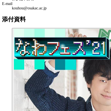
E-mail
kouhou@osakac.ac.jp
添付資料