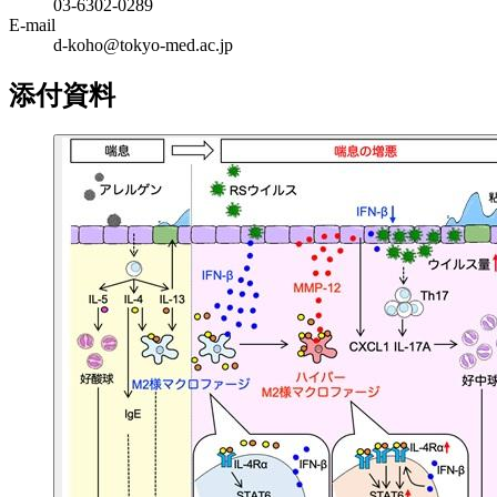
03-6302-0289
E-mail
d-koho@tokyo-med.ac.jp
添付資料