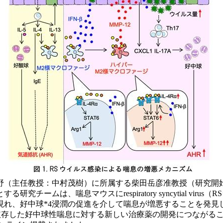
野（主任教授：中村茂樹）に所属する柴田岳彦准教授（研究開
マウスにrespiratory syncytial virus（RSウイルス）*
*3が現れ、好中球*4浸潤の促進を介して喘息が増悪することを発
依存した好中球性喘息に対する新しい治療薬の開発につながる