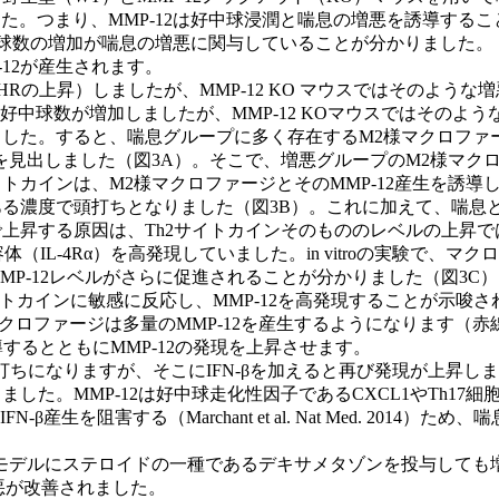
した。つまり、MMP-12は好中球浸潤と喘息の増悪を誘導す
中球数の増加が喘息の増悪に関与していることが分かりました。
12が産生されます。
Rの上昇）しましたが、MMP-12 KO マウスではそのような
数が増加しましたが、MMP-12 KOマウスではそのような増加は
ました。すると、喘息グループに多く存在するM2様マクロファー
とを見出しました（図3A）。そこで、増悪グループのM2様マクロ
イトカインは、M2様マクロファージとそのMMP-12産生を誘導しま
ある濃度で頭打ちとなりました（図3B）。これに加えて、喘息
プで上昇する原因は、Th2サイトカインそのもののレベルの上昇
IL-4Rα）を高発現していました。in vitroの実験で、マクロ
MP-12レベルがさらに促進されることが分かりました（図3C）
サイトカインに敏感に反応し、MMP-12を高発現することが示唆さ
クロファージは多量のMMP-12を産生するようになります（赤
するとともにMMP-12の発現を上昇させます。
なると頭打ちになりますが、そこにIFN-βを加えると再び発現が上昇します
した。MMP-12は好中球走化性因子であるCXCL1やTh17細
-β産生を阻害する（Marchant et al. Nat Med. 201
デルにステロイドの一種であるデキサメタゾンを投与しても増悪
悪が改善されました。