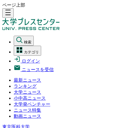
ページ上部
density_medium
検索
カテゴリ
ログイン
ニュースを受信
最新ニュース
ランキング
大学ニュース
小中高ニュース
大学発ベンチャー
ニュース特集
動画ニュース
東京医科大学