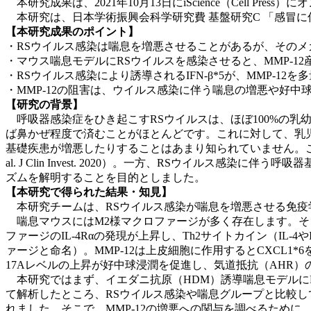
本研究成果は、2021年10月13日にiScience（Cell Pres
本研究は、日本学術振興会科学研究費 基盤研究C 「感冒
【本研究成果のポイント】
・RSウイルス感染は喘息を増悪させることがあるが、そのメ
・マウス喘息モデルにRSウイルスを感染させると、MMP-1
・RSウイルス感染により誘導されるIFN-β*5が、MMP-
・MMP-12の阻害は、ウイルス感染に伴う喘息の増悪や好
【研究の背景】
呼吸器感染症をひき起こすRSウイルスは、ほぼ100%の乳
ば鼻かぜ程度で済むことがほとんどです。これに対して、乳児
基礎疾患が増悪したりすることはあまり知られていません。これ
al. J Clin Invest. 2020）。一方、RSウイ
ズムを解明することを目的としました。
【本研究で得られた結果・知見】
本研究チームは、RSウイルス感染が喘息を増悪させる免疫
喘息マウスにはM2様マクロファージが多く存在します。そこ
ファージのIL-4Rαの発現が上昇し、Th2サイトカイン（IL-
ァージと命名）。MMP-12は上皮細胞に作用するとCXCL1*6
17Aレベルの上昇が好中球浸潤を促進し、気道抵抗（AHR
本研究ではまず、イエダニ抗原（HDM）誘導喘息モデルに
て解析したところ、RSウイルス感染や喘息グループと比較して
れました。そこで、MMP-12の増悪への関与を調べるために、