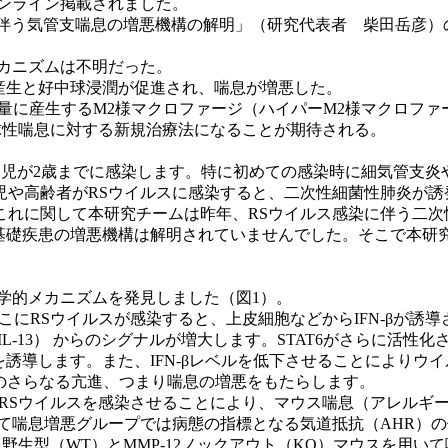
s）にオンライン掲載されました。
に伴う気管支喘息の増悪機構の解明」（研究代表者 柴田岳彦）
カニズムは不明だった。
2産生と好中球浸潤が促進され、喘息が増悪した。
12を多量に産生するM2様マクロファージ（ハイパーM2様マクロフ
中球性喘息に対する新規治療法になることが期待される。
幼児が2歳までに感染します。特に初めての感染時に細気管支
や高齢者がRSウイルスに感染すると、二次性細菌性肺炎が誘
に関して本研究チームは昨年、RSウイルス感染に伴う二次性細菌性
ルス感染に伴う呼吸器基礎疾患の増悪機構は解明されていませんでした。そ
学的メカニズムを発見しました（図1）。
にRSウイルスが感染すると、上皮細胞などからIFN-βが誘導
4やIL-13） からのシグナルが増大します。STAT6がさらに活
を誘導します。また、IFN-βレベルを低下させることによりウイルス
）のさらなる亢進、つまり喘息の増悪をもたらします。
RSウイルスを感染させることにより、マウス喘息（アレルギ
喘息増悪グループでは病態の指標となる気道抵抗（AHR）の値
野生型（WT）とMMP-12ノックアウト（KO）マウスを用いて