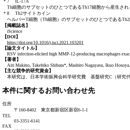
＊7 IL-17A
Th細胞のサブセットのひとつであるTh17細胞から産生さ
＊8 Th2サイトカイン
ヘルパーT細胞（Th細胞）のサブセットのひとつであるTh2細
【掲載誌名】
iScience
【DOI】
https://doi.org/10.1016/j.isci.2021.103201
【論文タイトル】
RSV infection-elicited high MMP-12-producing macrophages exacerbat
【著者】
Airi Makino, Takehiko Shibata*, Mashiro Nagayasu, Ikuo Hosoya, T
【主な競争的研究資金】
本研究は、日本学術振興会科学研究費 基盤研究C（研究代表者
本件に関するお問い合わせ先
住所
〒160-8402 東京都新宿区新宿6-1-1
TEL
03-3351-6141
FAX