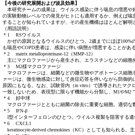
【今後の研究展開および波及効果】
本研究チームの成果は、ウイルス感染に伴う喘息の増悪や好
の実験動物レベルでの発見がヒトにも適用するか、例えば喘息患
することが知られていますが、その産生機構はほとんど解明さ
（用語説明）
＊1 RSウイルス
かぜの原因となるウイルスのひとつ。2歳までにほぼ100
も喘息やCOPD患者は、感染に伴い病態が増悪することがあ
＊2 matrix metalloproteinase-12（MMP-12）
主にマクロファージから産生され、エラスチンなどの細胞外
＊3 M2様マクロファージ
マクロファージは、細菌などの微生物やアポトーシス細胞を
ァージは、微生物感染に対して炎症応答を伴いながら防御的
原因にもなる。なお、試験管内（in vitro）で誘導され
一致しないため、表現型に限らず機能から分類し、M1やM2 
＊4 好中球
マクロファージとともに細菌の除去に重要な細胞。適切な数
＊5 IFN-β
I型インターフェロンのひとつ。ウイルス複製を阻害する遺
＊6 CXCL1
keratinocyte-derived chemokines（KC）