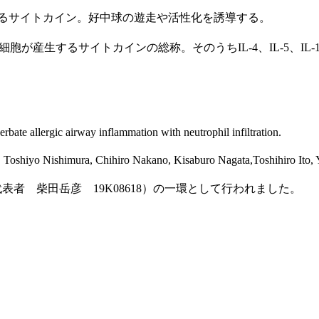
れるサイトカイン。好中球の遊走や活性化を誘導する。
胞が産生するサイトカインの総称。そのうちIL-4、IL-5、I
e allergic airway inflammation with neutrophil infiltration.
oshiyo Nishimura, Chihiro Nakano, Kisaburo Nagata,Toshihiro Ito, 
 柴田岳彦 19K08618）の一環として行われました。