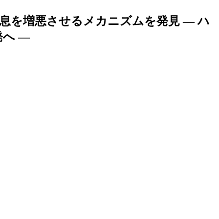
息を増悪させるメカニズムを発見 — ハ
へ —