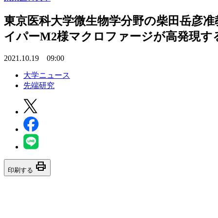
東京医科大学微生物学分野の柴田岳彦准教
イパーM2様マクロファージが高発現する
2021.10.19 09:00
大学ニュース
先端研究
print
印刷する