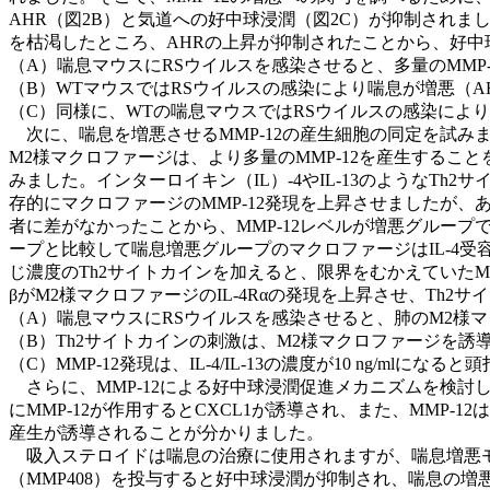
AHR（図2B）と気道への好中球浸潤（図2C）が抑制されま
を枯渇したところ、AHRの上昇が抑制されたことから、好
（A）喘息マウスにRSウイルスを感染させると、多量のMMP-
（B）WTマウスではRSウイルスの感染により喘息が増悪（AH
（C）同様に、WTの喘息マウスではRSウイルスの感染により好中球
次に、喘息を増悪させるMMP-12の産生細胞の同定を試み
M2様マクロファージは、より多量のMMP-12を産生するこ
みました。インターロイキン（IL）-4やIL-13のようなTh2サ
存的にマクロファージのMMP-12発現を上昇させましたが、
者に差がなかったことから、MMP-12レベルが増悪グルー
ープと比較して喘息増悪グループのマクロファージはIL-4受容体（
じ濃度のTh2サイトカインを加えると、限界をむかえていたM
βがM2様マクロファージのIL-4Rαの発現を上昇させ、Th2
（A）喘息マウスにRSウイルスを感染させると、肺のM2様マ
（B）Th2サイトカインの刺激は、M2様マクロファージを誘導
（C）MMP-12発現は、IL-4/IL-13の濃度が10 ng/mlに
さらに、MMP-12による好中球浸潤促進メカニズムを検討しま
にMMP-12が作用するとCXCL1が誘導され、また、MMP-12はIFN
産生が誘導されることが分かりました。
吸入ステロイドは喘息の治療に使用されますが、喘息増悪モ
（MMP408）を投与すると好中球浸潤が抑制され、喘息の増