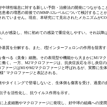
中球性喘息に対する新しい予防・治療法の開発につながるこ
者の増悪の前後でのMMP-12レベルについて検討することが必
れていません。現在、本研究にて見出されたメカニズムがCOPD
%の人が感染し、特に初めての感染で重症化しやすい。それ以降
る。
基質を分解する。また、I型インターフェロンの作用を阻害す
食べる（貪食）細胞。その表現型や機能から大まかにM1マクロ
に働く。一方、M2マクロファージは、抗炎症反応を示し炎症
たマクロファージはM1やM2マクロファージと呼ばれるが、実際
”様” マクロファージと表記される。
やタイミングで登場しないと、生体側も傷害を受け、過度の
伝子を活性化し、抗ウイルス作用を示す。
としても知られる。主に上皮細胞やマクロファージに発現し、好中球の組織への