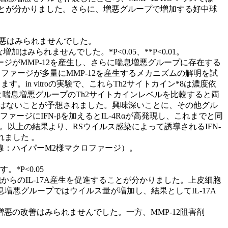
ることが分かりました。さらに、増悪グループで増加する好中球
増悪はみられませんでした。
みられませんでした。*P<0.05、**P<0.01。
ジがMMP-12を産生し、さらに喘息増悪グループに存在する
ファージが多量にMMP-12を産生するメカニズムの解明を試
す。in vitroの実験で、これらTh2サイトカイン*8は濃度依
と喘息増悪グループのTh2サイトカインレベルを比較すると両
ではないことが予想されました。興味深いことに、その他グル
ファージにIFN-βを加えるとIL-4Rαが高発現し、これまでと同
。以上の結果より、RSウイルス感染によって誘導されるIFN-
れました 。
線：ハイパーM2様マクロファージ）。
。*P<0.05
胞からのIL-17A産生を促進することが分かりました。上皮細胞
4）ため、喘息増悪グループではウイルス量が増加し、結果としてIL-17A
の改善はみられませんでした。一方、MMP-12阻害剤