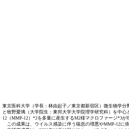
東京医科大学（学長：林由起子／東京都新宿区）微生物学分
と牧野愛璃（大学院生：東邦大学大学院理学研究科）を中心とする研究チームは、喘息
12（MMP-12）*2を多量に産生するM2様マクロファージ
この成果は、ウイルス感染に伴う喘息の増悪やMMP-12に