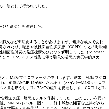
の一環として行われました。
ァージと命名）を誘導した。
炎や肺炎など重症化することがありますが、健康な成人であれ
発されたり、喘息や慢性閉塞性肺疾患（COPD）などの呼吸器
肺炎の発症機構のひとつを解明しました（Shibata et
こで本研究では、RSウイルス感染に伴う喘息の増悪の免疫学的メカニ
され、M2様マクロファージに作用します。結果、M2様マクロ
性化され、多量のMMP-12が産生されます（ハイパーM2様マクロフ
量を増やし、IL-17A*7の産生を促進します。CXCL1とIL-
ー性気道炎症）増悪モデルを作製しました。このモデルを用い
、MMP-12レベル（図2A）、好中球数の顕著な上昇がみら
喘息増悪モデルを作製したところ、MMP-12 KOマウスでは