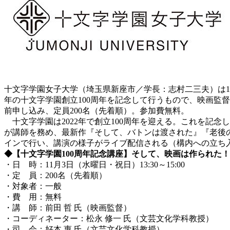
十文字学園女子大学（埼玉県新座市／学長：志村二三夫）は1
年の十文字学園創立100周年を記念して行うもので、映画監
前申し込み、定員200名（先着順）。参加費無料。
十文字学園は2022年で創立100周年を迎える。これを記
が講師を務め、最新作『そして、バトンは渡された』『老後の
インで行い、講演の様子がライブ配信される（構内への立ち
◆【十文字学園100周年記念講座】そして、映画は作られた
・日 時：11月3日（水曜日・祝日）13:30～15:00
・定 員：200名（先着順）
・対象者：一般
・費 用：無料
・講 師：前田 哲 氏（映画監督）
・コーディネーター：松永 修一 氏（文芸文化学科教授）
・司 会：好本 惠 氏（文芸文化学科教授）