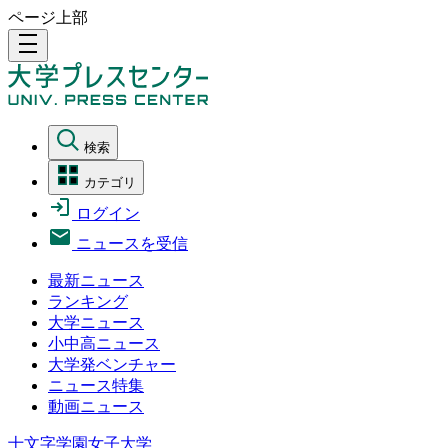
ページ上部
density_medium
検索
カテゴリ
ログイン
ニュースを受信
最新ニュース
ランキング
大学ニュース
小中高ニュース
大学発ベンチャー
ニュース特集
動画ニュース
十文字学園女子大学