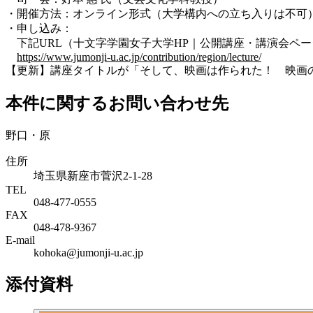
・開催方法：オンライン形式（大学構内への立ち入りは不可
・申し込み：
下記URL（十文字学園女子大学HP｜公開講座・講演会ペー
https://www.jumonji-u.ac.jp/contribution/region/lecture/
【更新】講座タイトルが「そして、映画は作られた！ 映画の内幕
本件に関するお問い合わせ先
野口・原
住所
埼玉県新座市菅沢2-1-28
TEL
048-477-0555
FAX
048-478-9367
E-mail
kohoka@jumonji-u.ac.jp
添付資料