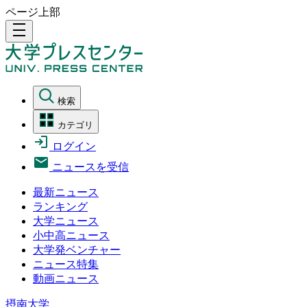
ページ上部
density_medium
検索
カテゴリ
ログイン
ニュースを受信
最新ニュース
ランキング
大学ニュース
小中高ニュース
大学発ベンチャー
ニュース特集
動画ニュース
摂南大学