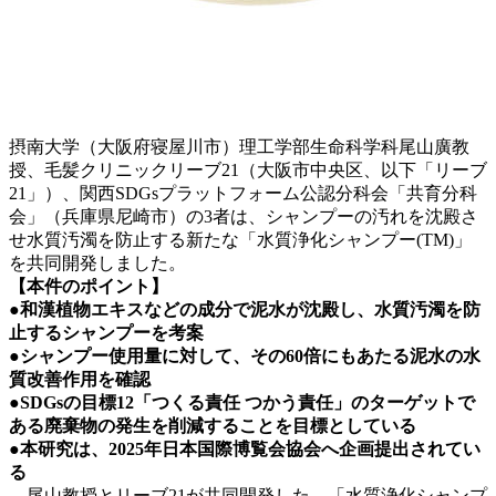
摂南大学（大阪府寝屋川市）理工学部生命科学科尾山廣教
授、毛髪クリニックリーブ21（大阪市中央区、以下「リーブ
21」）、関西SDGsプラットフォーム公認分科会「共育分科
会」（兵庫県尼崎市）の3者は、シャンプーの汚れを沈殿さ
せ水質汚濁を防止する新たな「水質浄化シャンプー(TM)」
を共同開発しました。
【本件のポイント】
●和漢植物エキスなどの成分で泥水が沈殿し、水質汚濁を防
止するシャンプーを考案
●
シャンプー使用量に対して、その60倍にもあたる泥水の水
質改善作用を確認
●
SDGs
の目標12「つくる責任 つかう責任」のターゲットで
ある廃棄物の発生を削減
することを目標としている
●本研究は、2025年日本国際博覧会協会へ企画提出されてい
る
尾山教授とリーブ21が共同開発した、「水質浄化シャンプ