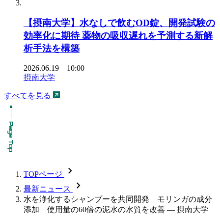
【摂南大学】水なしで飲むOD錠、開発試験の
効率化に期待 薬物の吸収遅れを予測する新解
析手法を構築
2026.06.19 10:00
摂南大学
すべてを見る
chevron_forward
TOPページ
chevron_forward
最新ニュース
水を浄化するシャンプーを共同開発 モリンガの成分
添加 使用量の60倍の泥水の水質を改善 — 摂南大学