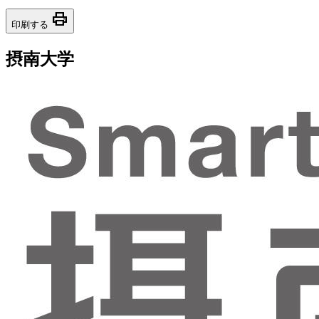
print
印刷する
摂南大学