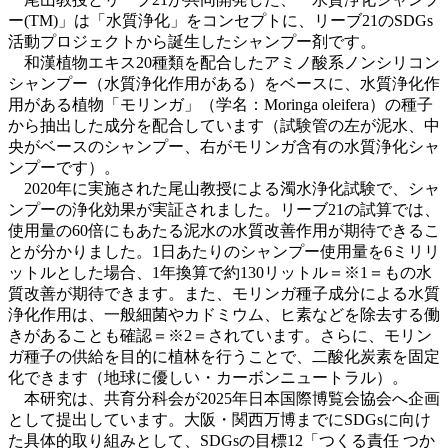
ー(TM)」は「水質浄化」をコンセプトに、リーブ21のSDGs
活動プロジェクトから誕生したシャンプー剤です。
和漢植物エキス20種類を配合したアミノ酸系ノンシリコン
シャンプー（水質浄化作用がある）をベースに、水質浄化作
用がある植物「モリンガ」（学名：Moringa oleifera）の種子
から抽出した成分を配合しています（試験管の左が泥水、中
央がベースのシャンプー、右がモリンガ含有の水質浄化シャ
ンプーです）。
2020年に実施された尾山教授による濁水浄化試験で、シャ
ンプーの浄化効果が実証されました。リーブ21の試算では、
使用量の60倍にもあたる泥水の水質改善作用が期待できるこ
とが分かりました。1日あたりのシャンプー使用量を6ミリリ
ットルとした場合、1年換算で約130リットル＝※1＝もの水
質改善が期待できます。また、モリンガ種子成分による水質
浄化作用は、一般細菌やカドミウム、ヒ素などを除去する働
きがあることも確認＝※2＝されています。さらに、モリン
ガ種子の供給を目的に植林を行うことで、二酸化炭素を固定
化できます（地球に優しい・カーボンニュートラル）。
本研究は、共育分科会が2025年日本国際博覧会協会へ企画
として提出しています。大阪・関西万博までにSDGsに向け
た具体的取り組みとして、SDGsの目標12「つくる責任 つか