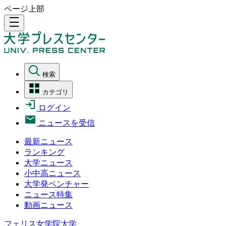
ページ上部
density_medium
検索
カテゴリ
ログイン
ニュースを受信
最新ニュース
ランキング
大学ニュース
小中高ニュース
大学発ベンチャー
ニュース特集
動画ニュース
フェリス女学院大学