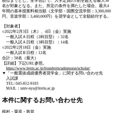
順位までとし、全学合計で、入学定員の1割を超える最大58
名が対象となる。また、所定の条件を満たした場合、最大4
年間の基本授業料相当額（文学部・国際交流学部：3,300,000
円、音楽学部：3,460,000円）を奨学金として全額給付する。
【対象者】
○2022年2月3日（木）、4日（金）実施
一般入試Ａ日程（2科目型）：32名
一般入試Ａ日程（3科目型）：14名
○2022年2月18日（金）実施
一般入試Ｂ日程：12名
合計：58名（最大）
【詳細】下記URL参照。
https://www.ferris.ac.jp/fromferris/admission/scholar/
▼「一般選抜成績優秀者奨学金」に関する問い合わせ先
入試課
TEL: 045-812-9183
MAIL：univ-nys@ferris.ac.jp
本件に関するお問い合わせ先
植村・粟原・敦賀