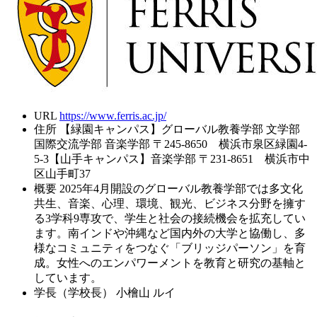
URL
https://www.ferris.ac.jp/
住所
【緑園キャンパス】グローバル教養学部 文学部
国際交流学部 音楽学部 〒245-8650 横浜市泉区緑園4-
5-3【山手キャンパス】音楽学部 〒231-8651 横浜市中
区山手町37
概要
2025年4月開設のグローバル教養学部では多文化
共生、音楽、心理、環境、観光、ビジネス分野を擁す
る3学科9専攻で、学生と社会の接続機会を拡充してい
ます。南インドや沖縄など国内外の大学と協働し、多
様なコミュニティをつなぐ「ブリッジパーソン」を育
成。女性へのエンパワーメントを教育と研究の基軸と
しています。
学長（学校長）
小檜山 ルイ