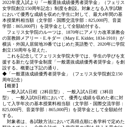
2022年度入試より「一般選抜成績優秀者奨学金」（フェリス
女学院創立150周年記念）制度を創設。対象となる入学試験
において優秀な成績を収めた学生に対して、最大4年間の基
本授業料相当額（文学部・国際交流学部：825,000円、音楽
学部：865,000円）を奨学金として全額給付する。
フェリス女学院のルーツは、1870年にアメリカ改革派教会
の宣教師メアリー・E.キダー（Mary E. Kidder, 1834-1910）が
横浜・外国人居留地39番ではじめた英語塾で、2020年に学院
創立150周年を迎えた。
これを記念してフェリス女学院大学では、学生の学びを支
援する新たな奨学金制度「一般選抜成績優秀者奨学金」を創
設する。概要は下記の通り。
◆「一般選抜成績優秀者奨学金」（フェリス女学院創立150
周年記念）
【概要】
一般入試A日程（2科目型）、一般入試A日程（3科目
型）、一般入試B日程において、優秀な成績を収めた者に対
して入学年次の基本授業料相当額（文学部・国際交流学部：
825,000円、音楽学部：865,000円）を奨学金として全額給付
する。
対象者は、各試験方法において高得点順に各学科で定めた