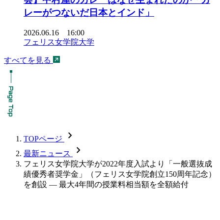
レーがつないだ日本とインド」
2026.06.16 16:00
フェリス女学院大学
すべてを見る
chevron_forward
TOPページ
chevron_forward
最新ニュース
フェリス女学院大学が2022年度入試より「一般選抜成
績優秀者奨学金」（フェリス女学院創立150周年記念）
を創設 — 最大4年間の授業料相当額を全額給付