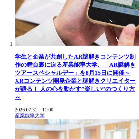
学生と企業が共創したAR謎解きコンテンツ制
作の舞台裏に迫る産業能率大学、「AR謎解き
ツアースペシャルデー」を8月15日に開催～
XRコンテンツ開発企業と謎解きクリエイター
が語る！ 人の心を動かす”楽しい”のつくり方
～
2026.07.31 11:00
産業能率大学