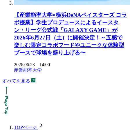
【産業能率大学×横浜DeNAベイスターズ コラ
ボ授業】学生プロデュースによるイースタ
ン・リーグ公式戦「GALAXY GAME」が
2026年6月27日（土）に開催決定！～五感で
楽しむ限定コラボフードやユニークな体験型
ブースで球場を盛り上げる〜
2026.06.23 14:00
産業能率大学
すべてを見る
chevron_forward
TOPページ