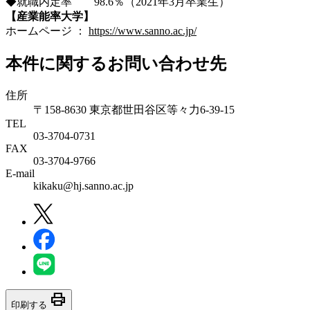
◆就職内定率 98.6％（2021年3月卒業生）
【産業能率大学】
ホームページ ：
https://www.sanno.ac.jp/
本件に関するお問い合わせ先
住所
〒158-8630 東京都世田谷区等々力6-39-15
TEL
03-3704-0731
FAX
03-3704-9766
E-mail
kikaku@hj.sanno.ac.jp
print
印刷する