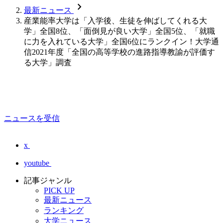
chevron_forward
最新ニュース
産業能率大学は「入学後、生徒を伸ばしてくれる大
学」全国8位、「面倒見が良い大学」全国5位、「就職
に力を入れている大学」全国6位にランクイン！大学通
信2021年度「全国の高等学校の進路指導教諭が評価す
る大学」調査
ニュースを受信
x
youtube
記事ジャンル
PICK UP
最新ニュース
ランキング
大学ニュース