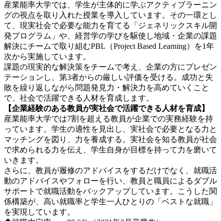
産業能率大学では、学生が主体的に学ぶアクティブラーニン
グの視点を取り入れた授業を導入しています。その一環とし
て、現実社会で必要な能力を育てる「ジェネリックスキル開
発プログラム」や、経営学の学びを駆使し地域・企業の課題
解決にチームで取り組むPBL（Project Based Learning）を1年
次から実施しています。
課題の現実的な解決策をチームで考え、企業の方にプレゼン
テーションし、第3者からの厳しい評価を受ける。成功と失
敗を繰り返しながら問題発見力・解決力を高めていくこと
で、社会で活躍できる人材を育成します。
【企業経験のある教員が実社会で活躍できる人材を育成】
産業能率大学では7割を超える教員が企業での実務経験を持
っています。学生の適性を見出し、実社会で必要となる力と
マッチングを図り、力を養成する。実社会を知る教員が社会
で求められる力を伝え、学生自身が目標を持って力を磨いて
いきます。
さらに、教員が履修のアドバイスをするだけでなく、就職活
動のアドバイスやフォローを行い、教員と職員によるダブル
サポートで就職活動をバックアップしています。こうした関
係構築が、高い就職率と学生一人ひとりの「ベストな就職」
を実現しています。