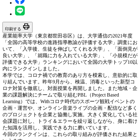
print
印刷する
産業能率大学（東京都世田谷区）は、大学通信の2021年度
「全国の高等学校の進路指導教諭が評価する大学」調査にお
いて、「入学後、生徒を伸ばしてくれる大学」、「面倒見が
良い大学」、「就職に力を入れている大学」、「小規模だが
評価できる大学」ランキングにおいて全国の大学トップ10以
内にランクインしました。
本学では、コロナ禍での教育のあり方を模索し、意欲的に取
り組んでいます。昨年9月から、検温、消毒といった新型コ
ロナ対策を徹底し、対面授業を再開しました。また地域・企
業の課題解決にチームで取り組むPBL（Project Based
Learning）では、Withコロナ時代のスポーツ観戦イベントの
企画・運営や、オンライン音楽ライブの企画・配信など多く
のプロジェクトを企業と協働し実施。大きく変化している社
会課題に対し、トライ＆エラーを繰り返しながら、身に着け
た知識を活用し、実践できる力に磨いています。
今回のランクインは、これらの取り組みが評価された結果と