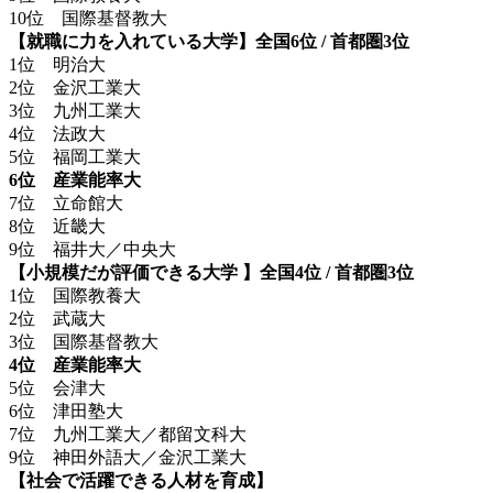
10位 国際基督教大
【就職に力を入れている大学】
全国6位 / 首都圏3位
1位 明治大
2位 金沢工業大
3位 九州工業大
4位 法政大
5位 福岡工業大
6位 産業能率大
7位 立命館大
8位 近畿大
9位 福井大／中央大
【小規模だが評価できる大学 】
全国4位 / 首都圏3位
1位 国際教養大
2位 武蔵大
3位 国際基督教大
4位 産業能率大
5位 会津大
6位 津田塾大
7位 九州工業大／都留文科大
9位 神田外語大／金沢工業大
【社会で活躍できる人材を育成】