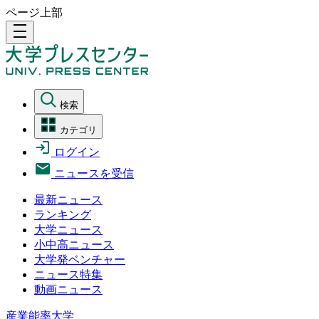
ページ上部
density_medium
検索
カテゴリ
ログイン
ニュースを受信
最新ニュース
ランキング
大学ニュース
小中高ニュース
大学発ベンチャー
ニュース特集
動画ニュース
産業能率大学