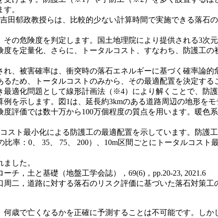
ます。
の吉田郁政教授らは、比較的少ない計算時間で実施できる落石
その危険度を判定します。国土地理院により提供される3次元
険度を定量化、さらに、トータルコスト、すなわち、防護工の
れ、被害確率は、衝突時の落石エネルギーに基づく確率論的
あるため、トータルコストのみから、その最適配置を決定する
き最適化問題として線形計画法（※4）により解くことで、防
例を示します。図1は、延長約3kmのある道路周辺の地形をモ
危険度評価では数十万から100万個程度の質点を用います。暖
コスト最小化による防護工の最適配置を示しています。防護工
の比率：0、 35、 75、 200）、10m区間ごとにトータル
れました。
基礎（地盤工学会誌），69(6)，pp.20-23, 2021.6
路に対する落石のリスク評価に基づいた落石対策工の最適設計，土木学会論
何歳で亡くなるかを正確に予測することは不可能です。しか