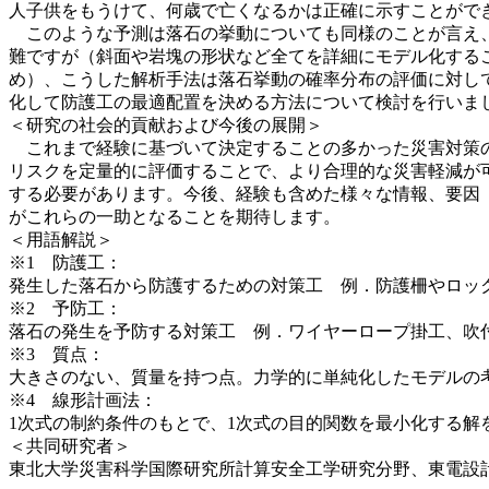
人子供をもうけて、何歳で亡くなるかは正確に示すことがで
このような予測は落石の挙動についても同様のことが言え、
難ですが（斜面や岩塊の形状など全てを詳細にモデル化する
め）、こうした解析手法は落石挙動の確率分布の評価に対し
化して防護工の最適配置を決める方法について検討を行いま
＜研究の社会的貢献および今後の展開＞
これまで経験に基づいて決定することの多かった災害対策の
リスクを定量的に評価することで、より合理的な災害軽減が
する必要があります。今後、経験も含めた様々な情報、要因（法令等）と
がこれらの一助となることを期待します。
＜用語解説＞
※1 防護工：
発生した落石から防護するための対策工 例．防護柵やロッ
※2 予防工：
落石の発生を予防する対策工 例．ワイヤーロープ掛工、吹
※3 質点：
大きさのない、質量を持つ点。力学的に単純化したモデルの
※4 線形計画法：
1次式の制約条件のもとで、1次式の目的関数を最小化する解
＜共同研究者＞
東北大学災害科学国際研究所計算安全工学研究分野、東電設