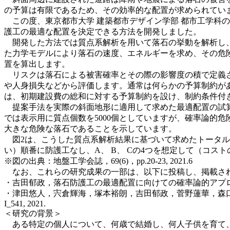
の予算は有限であるため、その効率的な配置が求められてい
この度、東京都市大学 建築都市デザイン学部 都市工学科
護工の最適な配置を決定できる方法を開発しました。
開発した方法では質点系解析を用いて落石の挙動を解析し、
た力学モデルにより落石の速度、エネルギーを求め、その危
置を算出します。
リスクは落石による被害確率とその際の影響度の積で定義さ
や人身損失などから評価します。通常は何らかの予算制約が
は、初期建設費の総和に対する予算制約を設け、制約条件付
提案手法を実際の斜面地形に適用して求めた最適配置の試算
では表示用に質点個数を5000個としていますが、確率論的
大きな危険な落石であることを示しています。
図2は、こうした質点系解析結果に基づいて求めたトータル
い）順番に防護工なし、A、 B、 Cの4つを想定して（コスト
※図の出典：地盤工学会誌，69(6)，pp.20-23, 2021.6
なお、これらの研究成果の一部は、以下に投稿し、掲載さ
・吉田郁政，落石防護工の最適配置に向けての確率論的アプローチ，土と
・津田悠人，宍倉輝海，塚本裕朗，吉田郁政，菅野蓮華，森口周二，道
I_541, 2021.
＜研究の背景＞
ある特定の個人について、何歳で結婚し、何人子供を育て、