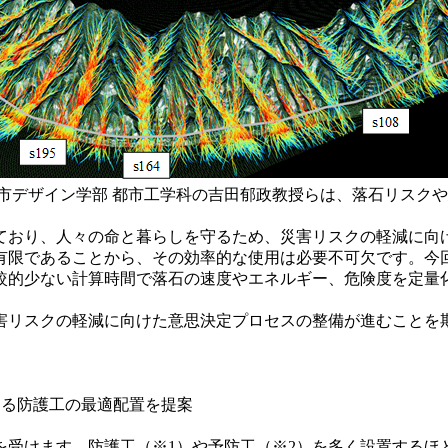
市デザイン学部 都市工学科の吉田郁政教授らは、落石リスク
おり、人々の命と暮らしを守るため、災害リスクの軽減に向
有限であることから、その効率的な使用は必要不可欠です。今
較的少ない計算時間で落石の速度やエネルギー、危険度を定量
リスクの軽減に向けた意思決定プロセスの整備が進むことを
よる防護工の最適配置を提案
受けます。防護工（※1）や予防工（※2）を多く設置するほ