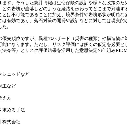
きます。そうした統計情報は生命保険の設計や様々な政策のた
どの岩塊が崩落しどのような経路を伝わってどこまで到達す
ことは不可能であることに加え、境界条件や岩塊形状が明確な
ては有効であり、落石対策の開発や設計などに対しては現実的
した。
優先順位ですが、異種のハザード（災害の種類）や構造物に
可能になります。ただし、リスク評価には多くの仮定を必要と
リスク評価結果を活用した意思決定の仕組みRIDM（risk info
クシェッドなど
付工など
考え方
を求める手法
計株式会社