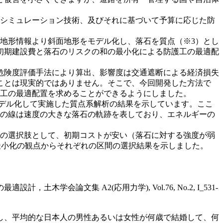
のシミュレーション技術、及びそれに基づいて予算に応じた防
地形情報より斜面地形をモデル化し、落石を質点（※3）とし
初期建設費と落石のリスクの和の最小化による防護工の最適配
危険度評価手法により算出、影響度は交通遮断による経済損失
ことは現実的ではありません。そこで、今回開発した方法で
護工の最適配置を求めることができるようにしました。
デル化して実施した質点系解析の結果を示しています。ここ
色系の線は速度の大きな落石の軌跡を表しており、エネルギーの
の選択肢として、初期コストが安い（落石に対する強度が弱
コスト最小化の観点からそれぞれの区間の選択結果を示しました。
文集 A2(応用力学), Vol.76, No.2, I_531-
し、平均的な日本人の男性あるいは女性が何歳で結婚して、何