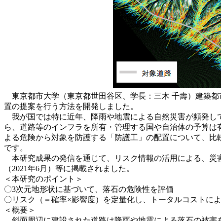
東京都市大学（東京都世田谷区、学長：三木 千壽）建築都
置の提案を行う方法を開発しました。
我が国では特に近年、降雨や地震による自然災害が頻発して
ら、道路等のインフラを所有・管理する国や自治体の予算は
よる危険から対象を防護する「防護工」の配置について、比
です。
本研究成果の発信を通じて、リスク情報の活用による、災害
（2021年6月）等に掲載されました。
＜本研究のポイント＞
〇3次元地形状に基づいて、落石の危険性を評価
〇リスク（＝確率×影響度）を定量化し、トータルコストに
＜概要＞
斜面周辺に建設された道路は降雨や地震による落石の被害を