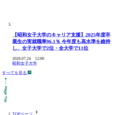
【昭和女子大学のキャリア支援】2025年度卒
業生の実就職率96.1％ 今年度も高水準を維持
し、女子大学で2位・全大学で11位
2026.07.24 12:00
昭和女子大学
すべてを見る
chevron_forward
TOPページ