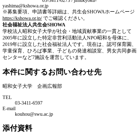
03-3411-6273 / jimukyoku-
yashima@kshowa.or.jp
※募集要項、申請書等詳細は、共生会SHOWAホームページ
https://kshowa.or.jp/
でご確認ください。
社会福祉法人共生会SHOWA
学校法人昭和女子大学が社会・地域貢献事業の一貫として
2005年に設立した特定非営利活動法人NPO昭和を母体に、
2019年に設立した社会福祉法人です。現在は、認可保育園、
学童保育、ひろば事業、子どもの発達相談室、男女共同参画
センターなど7施設を運営しています。
本件に関するお問い合わせ先
昭和女子大学 企画広報部
TEL
03-3411-6597
E-mail
kouhou@swu.ac.jp
添付資料