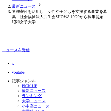
chevron_forward
最新ニュース
遺贈寄付を活用し、女性や子どもを支援する事業を募
集 社会福祉法人共生会SHOWA 10/20から募集開始–
昭和女子大学
ニュースを受信
x
youtube
記事ジャンル
PICK UP
最新ニュース
ランキング
大学ニュース
小中高ニュース