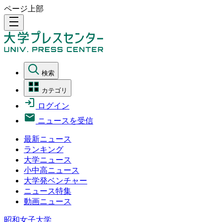
ページ上部
density_medium
検索
カテゴリ
ログイン
ニュースを受信
最新ニュース
ランキング
大学ニュース
小中高ニュース
大学発ベンチャー
ニュース特集
動画ニュース
昭和女子大学