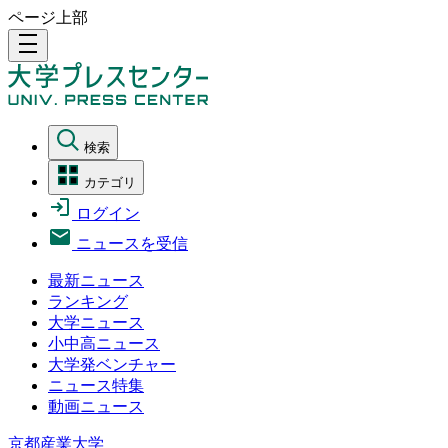
ページ上部
density_medium
検索
カテゴリ
ログイン
ニュースを受信
最新ニュース
ランキング
大学ニュース
小中高ニュース
大学発ベンチャー
ニュース特集
動画ニュース
京都産業大学