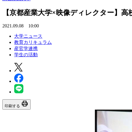
【京都産業大学×映像ディレクター】高校
2021.09.08 10:00
大学ニュース
教育カリキュラム
産官学連携
学生の活動
print
印刷する