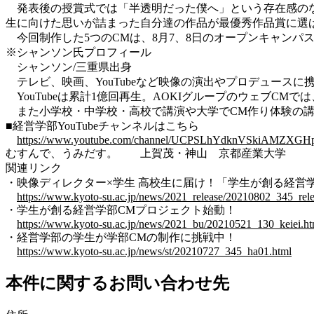
発表後の授賞式では「半透明だった僕へ」という存在感のな
生に向けた思いが詰まった自分達の作品が最優秀作品賞に選
今回制作した5つのCMは、8月7、8日のオープンキャンパス
※シャンソン氏プロフィール
シャンソン/三重県出身
テレビ、映画、YouTubeなど映像の演出やプロデュースに
YouTubeは累計1億回再生。AOKIグループのウェブCMでは、
また小学校・中学校・高校で講演や大学でCM作り体験の講
■経営学部YouTubeチャンネルはこちら
https://www.youtube.com/channel/UCPSLhYdknVSkiAMZXGH
むすんで、うみだす。 上賀茂・神山 京都産業大学
関連リンク
・映像ディレクター×学生 高校生に届け！「学生が創る経営
https://www.kyoto-su.ac.jp/news/2021_release/20210802_345_rel
・学生が創る経営学部CMプロジェクト始動！
https://www.kyoto-su.ac.jp/news/2021_bu/20210521_130_keiei.ht
・経営学部の学生が学部CMの制作に挑戦中！
https://www.kyoto-su.ac.jp/news/st/20210727_345_ha01.html
本件に関するお問い合わせ先