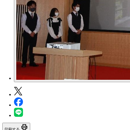
print
印刷する