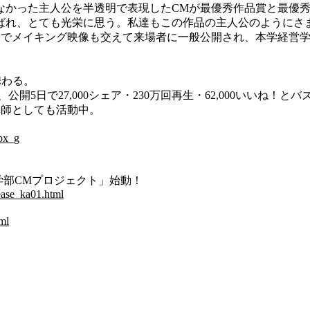
かった主人公を半透明で表現したCMが最優秀作品賞と最優秀
ばれ、とても光栄に思う。私達もこの作品の主人公のようにさ
でメイキング映像も交えて来場者に一般公開され、本学経営学部Y
携わる。
公開5日で27,000シェア・230万回再生・62,000いいね！
師としても活動中。
px_g
学部CMプロジェクト」始動！
ease_ka01.html
ml