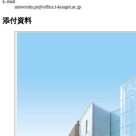
E-mail
university.pr@office.t-kougei.ac.jp
添付資料