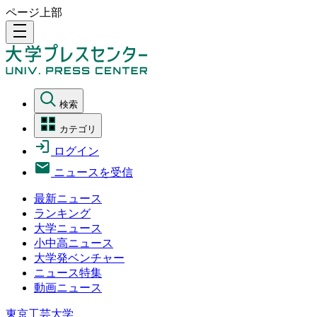
ページ上部
density_medium
検索
カテゴリ
ログイン
ニュースを受信
最新ニュース
ランキング
大学ニュース
小中高ニュース
大学発ベンチャー
ニュース特集
動画ニュース
東京工芸大学