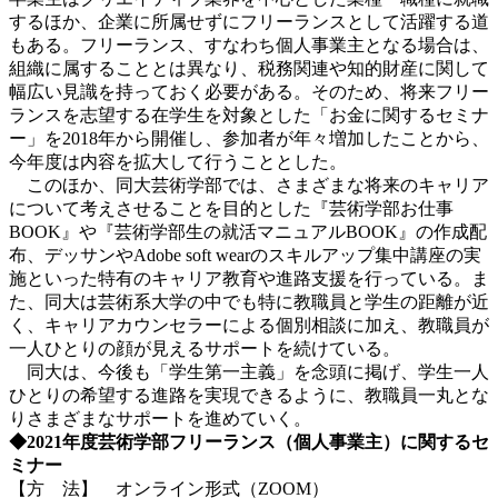
するほか、企業に所属せずにフリーランスとして活躍する道
もある。フリーランス、すなわち個人事業主となる場合は、
組織に属することとは異なり、税務関連や知的財産に関して
幅広い見識を持っておく必要がある。そのため、将来フリー
ランスを志望する在学生を対象とした「お金に関するセミナ
ー」を2018年から開催し、参加者が年々増加したことから、
今年度は内容を拡大して行うこととした。
このほか、同大芸術学部では、さまざまな将来のキャリア
について考えさせることを目的とした『芸術学部お仕事
BOOK』や『芸術学部生の就活マニュアルBOOK』の作成配
布、デッサンやAdobe soft wearのスキルアップ集中講座の実
施といった特有のキャリア教育や進路支援を行っている。ま
た、同大は芸術系大学の中でも特に教職員と学生の距離が近
く、キャリアカウンセラーによる個別相談に加え、教職員が
一人ひとりの顔が見えるサポートを続けている。
同大は、今後も「学生第一主義」を念頭に掲げ、学生一人
ひとりの希望する進路を実現できるように、教職員一丸とな
りさまざまなサポートを進めていく。
◆2021年度芸術学部フリーランス（個人事業主）に関するセ
ミナー
【方 法】 オンライン形式（ZOOM）