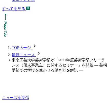
すべてを見る
chevron_forward
TOPページ
chevron_forward
最新ニュース
東京工芸大学芸術学部が「2021年度芸術学部フリーラ
ンス（個人事業主）に関するセミナー」を開催 — 芸術
学部での学びを生かせる働き方を解説 —
ニュースを受信