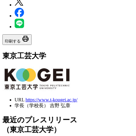
print
印刷する
東京工芸大学
URL
https://www.t-kougei.ac.jp/
学長（学校長）
吉野 弘章
最近のプレスリリース
（東京工芸大学）