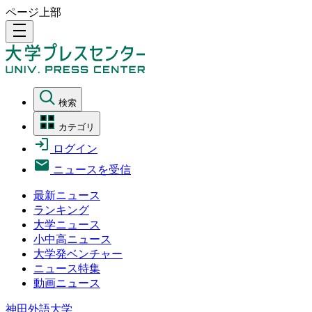
ページ上部
density_medium
検索
カテゴリ
ログイン
ニュースを受信
最新ニュース
ランキング
大学ニュース
小中高ニュース
大学発ベンチャー
ニュース特集
動画ニュース
神田外語大学