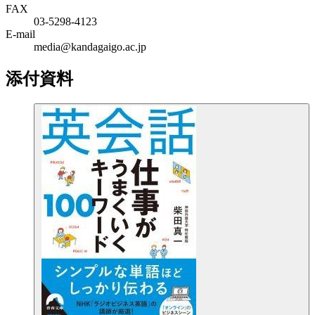
FAX
03-5298-4123
E-mail
media@kandagaigo.ac.jp
添付資料