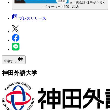
▲『英会話 仕事がうまく
いくキーワード100』表紙
picture_as_pdf
プレスリリース
print
印刷する
神田外語大学