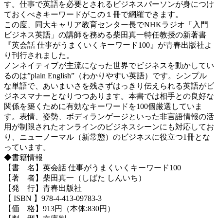
す。仕事で英語を必要とされるビジネスパーソンが身につけ
ておくべきキーワードがこの１冊で網羅できます。
この度、同大キャリア教育センター長でNHKラジオ「入門
ビジネス英語」の講師を務める柴田真一特任教授の新著書
『英会話 仕事がうまくいくキーワード100』が青春出版社よ
り刊行されました。
ノンネイティブが主流になった世界でビジネスを動かしてい
るのは”plain English”（わかりやすい英語）です。シンプル
な単語で、あいまいさを残さずはっきり伝えられる英語がビ
ジネスマナーとなりつつあります。本書では相手との良好な
関係を築くために有効なキーワードを100個厳選していま
す。表情、姿勢、ボディランゲージといった非言語情報の活
用が制限されたオンラインのビジネスシーンにも対応してお
り、ニューノーマル（新常態）のビジネスに役立つ1冊とな
っています。
◆書籍情報
【書 名】英会話 仕事がうまくいくキーワード100
【著 者】柴田真一（しばた しんいち）
【発 行】青春出版社
【 ISBN 】978-4-413-09783-3
【価 格】913円（本体:830円）