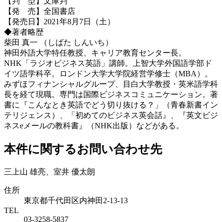
【判 型】文庫判
【発 売】全国書店
【発売日】2021年8月7日（土）
◆著者略歴
柴田 真一 （しばた しんいち）
神田外語大学特任教授、キャリア教育センター長。
NHK「ラジオビジネス英語」講師。上智大学外国語学部ド
イツ語学科卒。ロンドン大学大学院経営学修士（MBA）。
みずほフィナンシャルグループ、目白大学教授・英米語学科
長を経て現職。専門は国際ビジネスコミュニケーション。著
書に『こんなとき英語でどう切り抜ける？」（青春新書イン
テリジェンス）、「初めてのビジネス英会話』、『英文ビジ
ネスeメールの教科書』（NHK出版）などがある。
本件に関するお問い合わせ先
三上山 雄亮、室井 優太朗
住所
東京都千代田区内神田2-13-13
TEL
03-3258-5837