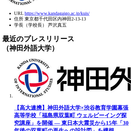
URL
https://www.kandagaigo.ac.jp/kuis/
住所
東京都千代田区内神田2-13-13
学長（学校長）
芦沢真五
最近のプレスリリース
（神田外語大学）
【高大連携】神田外語大学×渋谷教育学園幕張
高等学校「福島県双葉町 ウェルビーイング探
究講座」を開催 ― 東日本大震災から15年「30
年後の双葉町の再生への設計図」を構想 ―