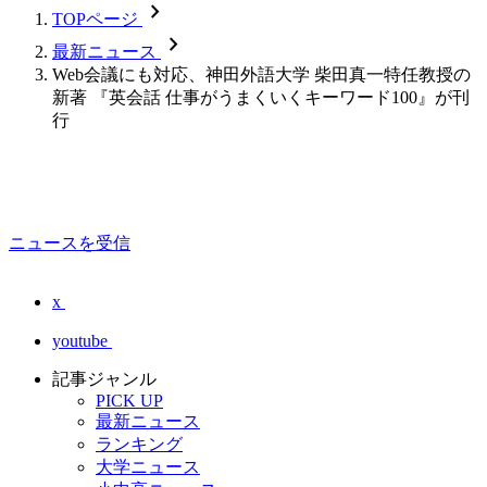
chevron_forward
TOPページ
chevron_forward
最新ニュース
Web会議にも対応、神田外語大学 柴田真一特任教授の
新著 『英会話 仕事がうまくいくキーワード100』が刊
行
ニュースを受信
x
youtube
記事ジャンル
PICK UP
最新ニュース
ランキング
大学ニュース