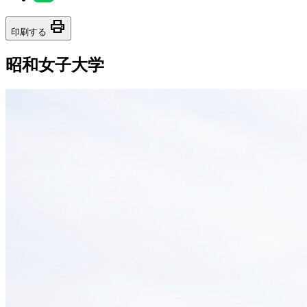
print
印刷する
昭和女子大学