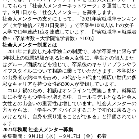
してもらう「社会人メンターネットワーク」を運営していま
す。9月1日から「社会人メンター」を募集します。
社会人メンターの支えによって、「2021年実就職率ランキン
グ（大学通信／7月21日発表）」で卒業生1000人以上の女子
大学で11年連続1位を達成しています。【*実就職率＝就職者
数÷（卒業者数－大学院進学者数）×100)】
社会人メンター制度とは
2011年に創設した本学独自の制度で、本学卒業生に限らず
3年以上の就業経験がある社会人女性に、学生との個人また
はグループ面談などを通じて、卒業後のキャリアプランやラ
イフスタイルについて相談に乗っていただきます。本学以外
の出身者が約80％を占め、20代から70代まで幅広い世代の多
彩なキャリアを持つ女性約300人が登録しています。
コロナ禍のため、相談はオンラインで実施します。就職活
動に不安をもつ学生が増える中、ロールモデルとなる社会人
女性との出会いの重要性は増しています。社会人メンターの
方々からは、「学生へアドバイスすることで初心に戻るきっ
かけとなり、自身を振り返ることができる」と評価されてい
ます。
2021年秋期 社会人メンター募集
募集期間： 9月1日（水）～9月17日（金） 必着