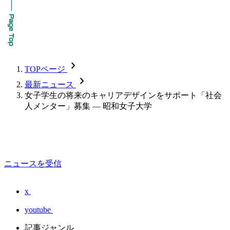
chevron_forward
TOPページ
chevron_forward
最新ニュース
女子学生の将来のキャリアデザインをサポート「社会
人メンター」募集 — 昭和女子大学
ニュースを受信
x
youtube
記事ジャンル