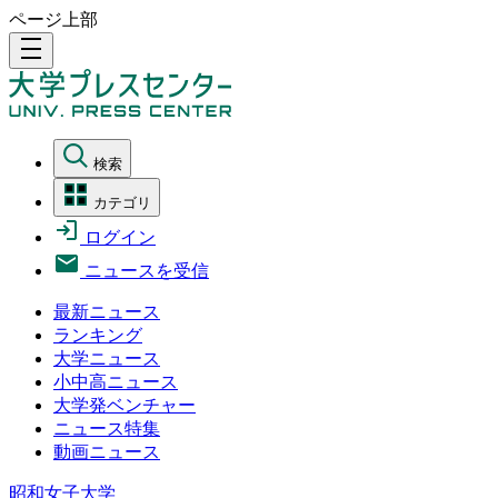
ページ上部
density_medium
検索
カテゴリ
ログイン
ニュースを受信
最新ニュース
ランキング
大学ニュース
小中高ニュース
大学発ベンチャー
ニュース特集
動画ニュース
昭和女子大学