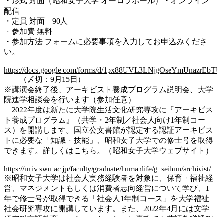
・形式 対面（昭和女子大学 オーロラホール）・オンライン
配信
・定員 対面 90人
・参加費 無料
・参加方法 フォームに必要事項を入力してお申込みくださ
い。
https://docs.google.com/forms/d/1px88UVL3LNjgOseYmUnazrEb
（〆切：9月15日）
※講演会終了後、アーキビスト養成プログラム説明会、大学
院進学相談会を行います（参加任意）
2022年度は新たに大学院生活文化研究専攻に『アーキビス
ト養成プログラム』（共学・2年制／社会人向け1年制コー
ス）を開講します。国立公文書館が認定する認証アーキビス
トに必要な「知識・技能」、昭和女子大学での修士号を取得
できます。詳しくはこちら。（昭和女子大学ウェブサイト）
https://univ.swu.ac.jp/faculty/graduate/humanlife/g_seibun/archivist/
※昭和女子大学は社会人実務経験者を対象に、保育・福祉経
営、マネジメントもしくは消費者志向経営について学び、1
年で修士号が取得できる「社会人1年制コース」を大学福祉
社会研究専攻に開講しています。また、2022年4月には文学