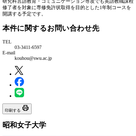
研究科言語教育・コミュニケーション専攻でも英語教職課程
修了者を対象に専修免許状取得を目的とした1年制コースを
開講する予定です。
本件に関するお問い合わせ先
TEL
03-3411-6597
E-mail
kouhou@swu.ac.jp
print
印刷する
昭和女子大学