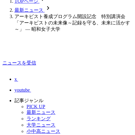
TOPページ
chevron_forward
最新ニュース
アーキビスト養成プログラム開設記念 特別講演会
「アーキビストの未来像～記録を守る、未来に活かす
～」 — 昭和女子大学
ニュースを受信
x
youtube
記事ジャンル
PICK UP
最新ニュース
ランキング
大学ニュース
小中高ニュース