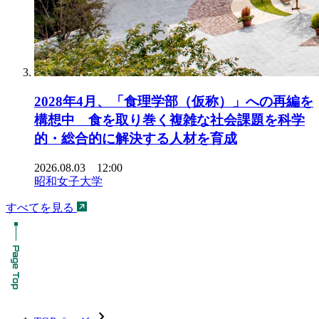
2028年4月、「食理学部（仮称）」への再編を
構想中 食を取り巻く複雑な社会課題を科学
的・総合的に解決する人材を育成
2026.08.03 12:00
昭和女子大学
すべてを見る
chevron_forward