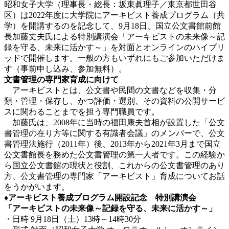
昭和女子大学（理事長・総長：坂東眞理子／東京都世田谷
区）は2022年度に大学院にアーキビスト養成プログラム（共
学）を開講するのを記念して、9月18日、国立公文書館前館
長加藤丈夫氏による特別講演会「アーキビストの未来像～記
録を守る、未来に活かす～」を対面とオンラインのハイブリ
ッドで開催します。一般の方もいずれにもご参加いただけま
す（事前申し込み、参加無料）。
文書管理の専門家育成に向けて
アーキビストとは、公文書や民間の文書などを収集・分
類・管理・保存し、かつ評価・選別、その資料の公開サービ
スに関わることまでを担う専門職員です。
加藤氏は、2008年に当時の福田康夫首相が設置した「公文
書管理の在り方等に関する有識者会議」のメンバーで、公文
書管理法施行（2011年）後、2013年から2021年3月まで国立
公文書館長を務めた公文書管理の第一人者です。この経験か
ら国立公文書館の現状と役割、これからの公文書管理のあり
方、公文書管理の専門家「アーキビスト」育成についてお話
をうかがいます。
♦アーキビスト養成プログラム開設記念 特別講演会
「アーキビストの未来像～記録を守る、未来に活かす～」
・日時 9月18日（土）13時～14時30分