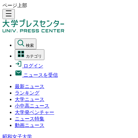
ページ上部
density_medium
検索
カテゴリ
ログイン
ニュースを受信
最新ニュース
ランキング
大学ニュース
小中高ニュース
大学発ベンチャー
ニュース特集
動画ニュース
昭和女子大学