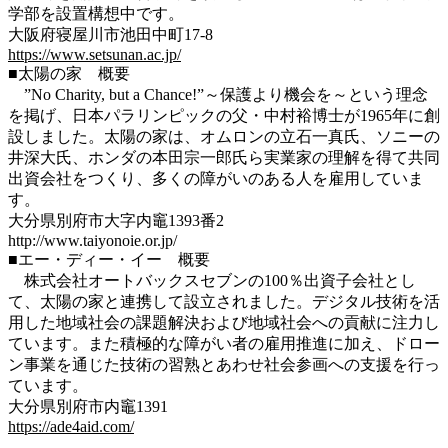
学部を設置構想中です。
大阪府寝屋川市池田中町17-8
https://www.setsunan.ac.jp/
■太陽の家 概要
”No Charity, but a Chance!”～保護より機会を～という理念
を掲げ、日本パラリンピックの父・中村裕博士が1965年に創
設しました。太陽の家は、オムロンの立石一真氏、ソニーの
井深大氏、ホンダの本田宗一郎氏ら実業家の理解を得て共同
出資会社をつくり、多くの障がいのある人を雇用していま
す。
大分県別府市大字内竈1393番2
http://www.taiyonoie.or.jp/
■エー・ディー・イー 概要
株式会社オートバックスセブンの100％出資子会社とし
て、太陽の家と連携して設立されました。デジタル技術を活
用した地域社会の課題解決および地域社会への貢献に注力し
ています。また積極的な障がい者の雇用推進に加え、ドロー
ン事業を通じた技術の習熟とあわせ社会参画への支援を行っ
ています。
大分県別府市内竈1391
https://ade4aid.com/