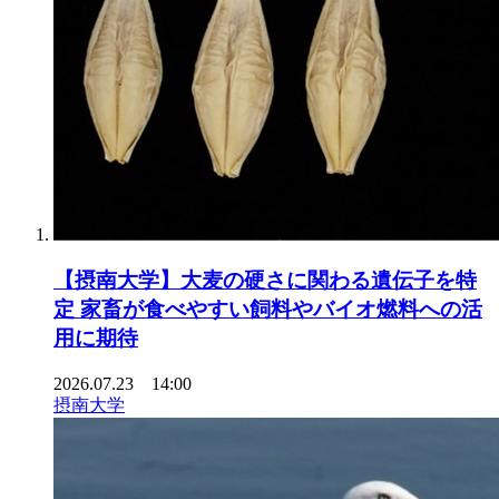
【摂南大学】大麦の硬さに関わる遺伝子を特
定 家畜が食べやすい飼料やバイオ燃料への活
用に期待
2026.07.23 14:00
摂南大学