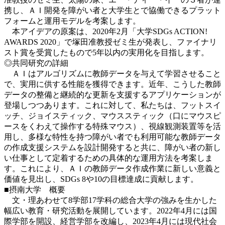
携し、ＡＩ開発を障がい者と大学生とで協働できるプラット
フォームと運用モデルを考案します。
本アイデアの原案は、2020年2月「大学SDGs ACTION!
AWARDS 2020」で塚田准教授ゼミ生が発表し、ファイナリ
スト賞を受賞したもので5年以内の実用化を目指します。
◎共同研究の詳細
ＡＩはアルゴリズムに教師データを与えて学習させること
で、実用に供する性能を獲得できます。近年、こうした教師
データの整備と継続的な更新を支援するアプリケーションが
登場しつつあります。これに対して、私たちは、フットスイ
ッチ、ジョイスティック、マウススティック（口にマウスピ
ースをくわえて操作する特殊マウス）、視線観測装置等を活
用し、多様な特性を持つ障がい者でも利用可能な教師データ
の作成支援システムを設計開発すると共に、障がい者の新し
い仕事として定着するための具体的な運用方法を考案しま
す。これにより、ＡＩの教師データ作成作業に新しい意義と
価値を見出し、SDGs 8や10の目標達成に貢献します。
■摂南大学 概要
文・理あわせて8学部17学科の総合大学の強みを生かした
幅広い教育・研究活動を展開しています。2022年4月には国
際学部を開設、経営学部を改編し、2023年4月には現代社会