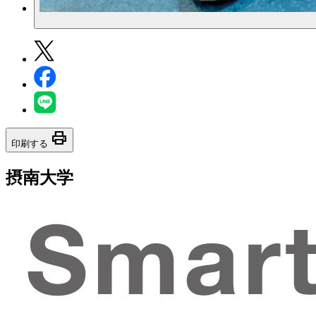
print
印刷する
摂南大学