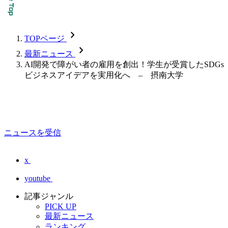
chevron_forward
TOPページ
chevron_forward
最新ニュース
AI開発で障がい者の雇用を創出！学生が受賞したSDGs
ビジネスアイデアを実用化へ – 摂南大学
ニュースを受信
x
youtube
記事ジャンル
PICK UP
最新ニュース
ランキング