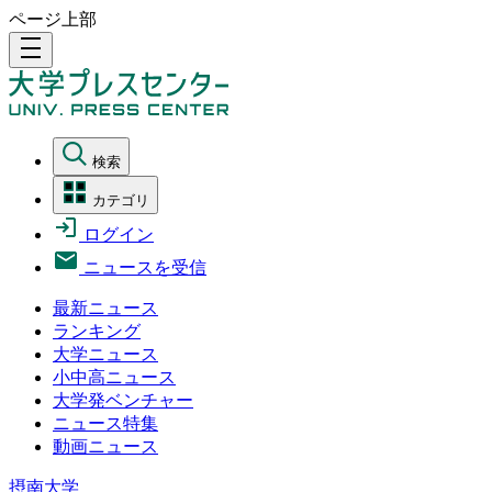
ページ上部
density_medium
検索
カテゴリ
ログイン
ニュースを受信
最新ニュース
ランキング
大学ニュース
小中高ニュース
大学発ベンチャー
ニュース特集
動画ニュース
摂南大学