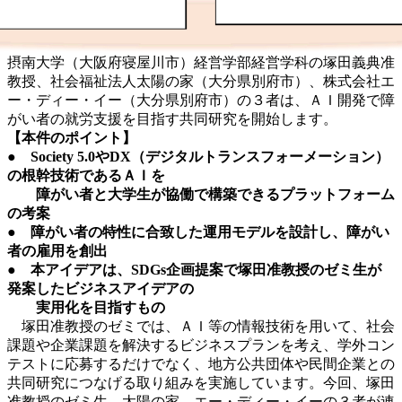
摂南大学（大阪府寝屋川市）経営学部経営学科の塚田義典准
教授、社会福祉法人太陽の家（大分県別府市）、株式会社エ
ー・ディー・イー（大分県別府市）の３者は、ＡＩ開発で障
がい者の就労支援を目指す共同研究を開始します。
【本件のポイント】
● Society 5.0やDX（デジタルトランスフォーメーション）
の根幹技術であるＡＩを
障がい者と大学生が協働で構築できるプラットフォーム
の考案
● 障がい者の特性に合致した運用モデルを設計し、障がい
者の雇用を創出
● 本アイデアは、SDGs企画提案で塚田准教授のゼミ生が
発案したビジネスアイデアの
実用化を目指すもの
塚田准教授のゼミでは、ＡＩ等の情報技術を用いて、社会
課題や企業課題を解決するビジネスプランを考え、学外コン
テストに応募するだけでなく、地方公共団体や民間企業との
共同研究につなげる取り組みを実施しています。今回、塚田
准教授のゼミ生、太陽の家、エー・ディー・イーの３者が連