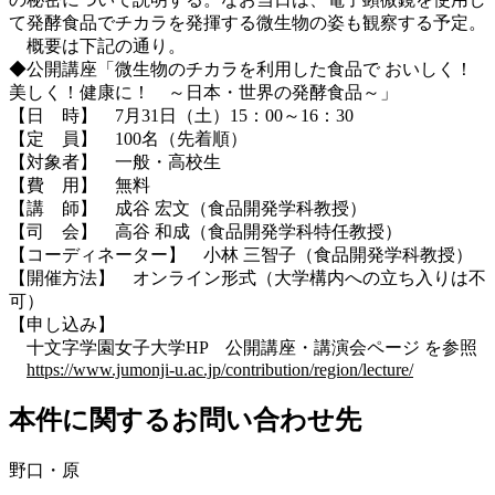
て発酵食品でチカラを発揮する微生物の姿も観察する予定。
概要は下記の通り。
◆公開講座「微生物のチカラを利用した食品で おいしく！
美しく！健康に！ ～日本・世界の発酵食品～」
【日 時】 7月31日（土）15：00～16：30
【定 員】 100名（先着順）
【対象者】 一般・高校生
【費 用】 無料
【講 師】 成谷 宏文（食品開発学科教授）
【司 会】 高谷 和成（食品開発学科特任教授）
【コーディネーター】 小林 三智子（食品開発学科教授）
【開催方法】 オンライン形式（大学構内への立ち入りは不
可）
【申し込み】
十文字学園女子大学HP 公開講座・講演会ページ を参照
https://www.jumonji-u.ac.jp/contribution/region/lecture/
本件に関するお問い合わせ先
野口・原