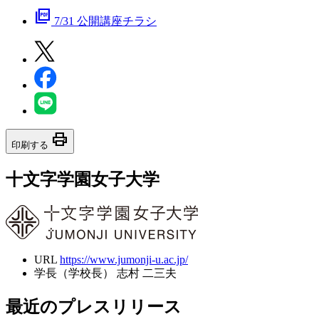
picture_as_pdf
7/31 公開講座チラシ
print
印刷する
十文字学園女子大学
URL
https://www.jumonji-u.ac.jp/
学長（学校長）
志村 二三夫
最近のプレスリリース