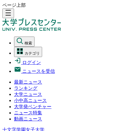
ページ上部
density_medium
検索
カテゴリ
ログイン
ニュースを受信
最新ニュース
ランキング
大学ニュース
小中高ニュース
大学発ベンチャー
ニュース特集
動画ニュース
十文字学園女子大学