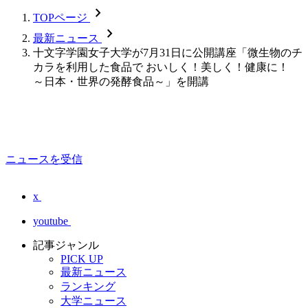
chevron_forward
TOPページ
chevron_forward
最新ニュース
十文字学園女子大学が7月31日に公開講座「微生物のチ
カラを利用した食品で おいしく！美しく！健康に！
～日本・世界の発酵食品～」を開講
ニュースを受信
x
youtube
記事ジャンル
PICK UP
最新ニュース
ランキング
大学ニュース