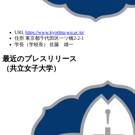
URL
https://www.kyoritsu-wu.ac.jp/
住所
東京都千代田区一ツ橋2-2-1
学長（学校長）
佐藤 雄一
最近のプレスリリース
（共立女子大学）