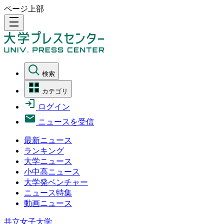
ページ上部
density_medium
検索
カテゴリ
ログイン
ニュースを受信
最新ニュース
ランキング
大学ニュース
小中高ニュース
大学発ベンチャー
ニュース特集
動画ニュース
共立女子大学