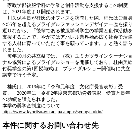
家政学部被服学科の学業と創作活動を支援するこの制度
は、2021年度より開始されます。
川久保学長が桂氏のオフィスを訪問した際、桂氏はご自身
の55年を超えるブライダルファッションデザイナー歴を振り
返りながら、「後輩である被服学科学生の学業と創作活動を
支援することで、やがてはアパレル業界始め広く社会で活躍
する人材に育っていただく事を願っています。」と熱く語ら
れました。
毎年10月の共立祭では、（株）ユミカツラインターナショ
ナル協賛によるブライダルショーを開催しており、桂由美給
付奨学金の第1回授与式は、ブライダルショー開催時に共立
講堂で行う予定。
桂氏は、2019年に「令和元年度 文化庁長官表彰」受
賞、 2020年に「令和2年度東京都功労者表彰」受賞と長年
の功績を讃えられました。
本学の奨学金制度について
https://www.kyoritsu-wu.ac.jp/campus/syougakukin/
本件に関するお問い合わせ先