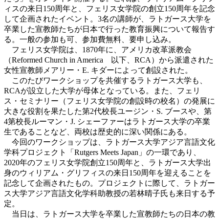
ィスの来日150周年と、フェリス女学院の創立150周年を記念
して企画されたイベント。3名の講師が、ラトガース大学を
卒業した宣教師たちが日本で行った教育振興について報告す
る。一般の参加も可、参加費無料、要申し込み。
フェリス女学院は、1870年に、アメリカ改革派教会
（Reformed Church in America 以下、RCA）から派遣された
女性宣教師メアリー・E. キダーによって創設された。
このたびワークショップを共催するラトガース大学も、
RCAが設立した大学が母体となっている。また、フェリ
ス・セミナリー（フェリス女学院の創設時の校名）の発展に
大きな役割を果たした第2代校長ユージン・S. ブースや、第
4第校長ルーマン・J. シェーファーはラトガース大学の卒業
生であることなど、両校は歴史的に深い関係にある。
今回のワークショップは、ラトガース大学アジア言語文化
学科プロジェクト「Rutgers Meets Japan」の一環であり、
2020年のフェリス女学院創立150周年と、ラトガース大学出
身のウィリアム・グリフィスの来日150周年を迎えることを
記念して企画されたもの。プロジェクトに際して、ラトガー
ス大学アジア言語文化学科助教授の若林晴子氏も来日する予
定。
当日は、ラトガース大学を卒業した宣教師たちの日本の教