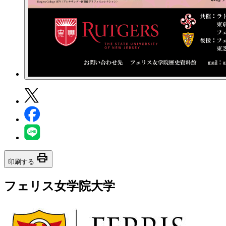
print
印刷する
フェリス女学院大学