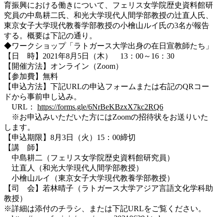
育振興における働きについて、フェリス女学院歴史資料館研
究員の中島耕二氏、和光大学現代人間学部教授の辻直人氏、
東京女子大学現代教養学部教授の小檜山ルイ氏の3名が報告
する。概要は下記の通り。
◆ワークショップ「ラトガース大学出身の在日宣教師たち」
【日 時】2021年8月5日（木） 13：00～16：30
【開催方法】オンライン（Zoom）
【参加費】無料
【申込方法】下記URLの申込フォームまたは右記のQRコー
ドから事前申し込み。
URL：
https://forms.gle/6NrBeKBzxX7kc2RQ6
※お申込みいただいた方にはZoomの招待状をお送りいた
します。
【申込期限】8月3日（火）15：00締切
【講 師】
中島耕二（フェリス女学院歴史資料館研究員）
辻直人（和光大学現代人間学部教授）
小檜山ルイ（東京女子大学現代教養学部教授）
【司 会】若林晴子（ラトガース大学アジア言語文化学科助
教授）
※詳細は添付のチラシ、または下記URLをご覧ください。