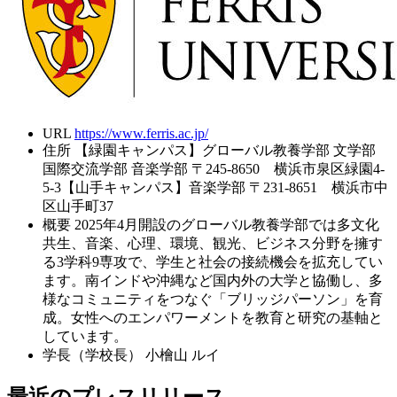
URL
https://www.ferris.ac.jp/
住所
【緑園キャンパス】グローバル教養学部 文学部
国際交流学部 音楽学部 〒245-8650 横浜市泉区緑園4-
5-3【山手キャンパス】音楽学部 〒231-8651 横浜市中
区山手町37
概要
2025年4月開設のグローバル教養学部では多文化
共生、音楽、心理、環境、観光、ビジネス分野を擁す
る3学科9専攻で、学生と社会の接続機会を拡充してい
ます。南インドや沖縄など国内外の大学と協働し、多
様なコミュニティをつなぐ「ブリッジパーソン」を育
成。女性へのエンパワーメントを教育と研究の基軸と
しています。
学長（学校長）
小檜山 ルイ