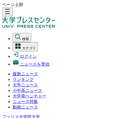
ページ上部
density_medium
検索
カテゴリ
ログイン
ニュースを受信
最新ニュース
ランキング
大学ニュース
小中高ニュース
大学発ベンチャー
ニュース特集
動画ニュース
フェリス女学院大学