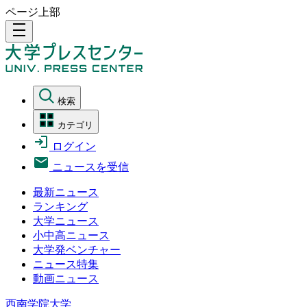
ページ上部
density_medium
検索
カテゴリ
ログイン
ニュースを受信
最新ニュース
ランキング
大学ニュース
小中高ニュース
大学発ベンチャー
ニュース特集
動画ニュース
西南学院大学