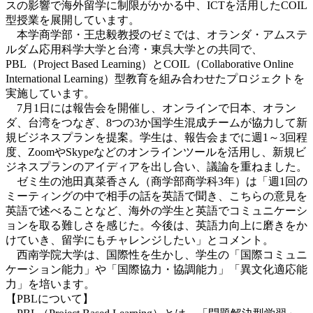
スの影響で海外留学に制限がかかる中、ICTを活用したCOIL
型授業を展開しています。
本学商学部・王忠毅教授のゼミでは、オランダ・アムステ
ルダム応用科学大学と台湾・東呉大学との共同で、
PBL（Project Based Learning）とCOIL（Collaborative Online
International Learning）型教育を組み合わせたプロジェクトを
実施しています。
7月1日には報告会を開催し、オンラインで日本、オラン
ダ、台湾をつなぎ、8つの3か国学生混成チームが協力して新
規ビジネスプランを提案。学生は、報告会までに週1～3回程
度、ZoomやSkypeなどのオンラインツールを活用し、新規ビ
ジネスプランのアイディアを出し合い、議論を重ねました。
ゼミ生の池田真菜香さん（商学部商学科3年）は「週1回の
ミーティングの中で相手の話を英語で聞き、こちらの意見を
英語で述べることなど、海外の学生と英語でコミュニケーシ
ョンを取る難しさを感じた。今後は、英語力向上に磨きをか
けていき、留学にもチャレンジしたい」とコメント。
西南学院大学は、国際性を生かし、学生の「国際コミュニ
ケーション能力」や「国際協力・協調能力」「異文化適応能
力」を培います。
【PBLについて】