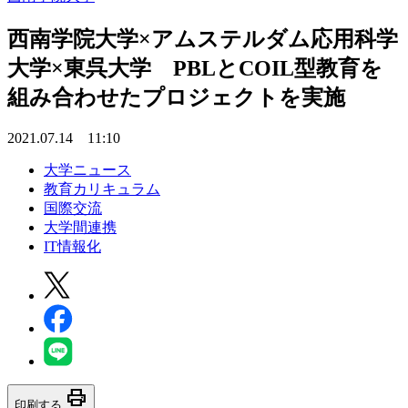
西南学院大学×アムステルダム応用科学
大学×東呉大学 PBLとCOIL型教育を
組み合わせたプロジェクトを実施
2021.07.14 11:10
大学ニュース
教育カリキュラム
国際交流
大学間連携
IT情報化
print
印刷する