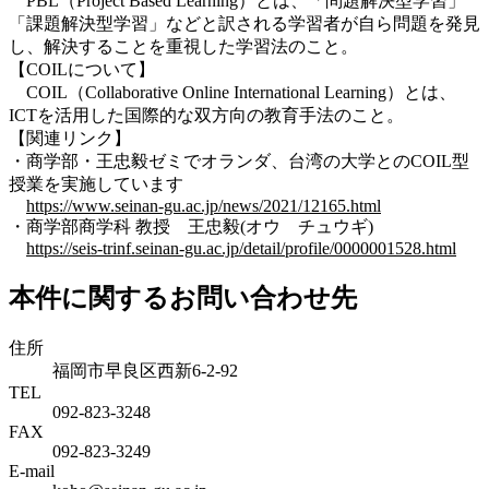
PBL（Project Based Learning）とは、「問題解決型学習」
「課題解決型学習」などと訳される学習者が自ら問題を発見
し、解決することを重視した学習法のこと。
【COILについて】
COIL（Collaborative Online International Learning）とは、
ICTを活用した国際的な双方向の教育手法のこと。
【関連リンク】
・商学部・王忠毅ゼミでオランダ、台湾の大学とのCOIL型
授業を実施しています
https://www.seinan-gu.ac.jp/news/2021/12165.html
・商学部商学科 教授 王忠毅(オウ チュウギ)
https://seis-trinf.seinan-gu.ac.jp/detail/profile/0000001528.html
本件に関するお問い合わせ先
住所
福岡市早良区西新6-2-92
TEL
092-823-3248
FAX
092-823-3249
E-mail