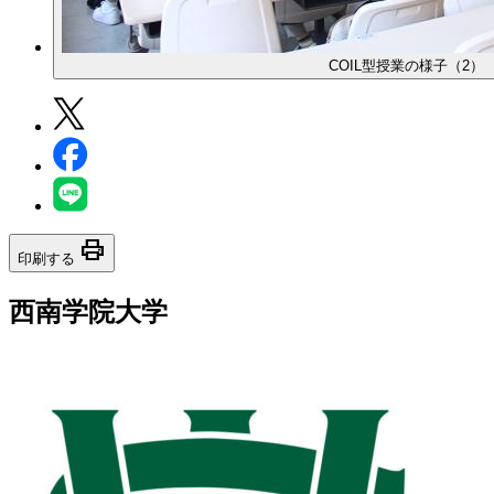
COIL型授業の様子（2）
print
印刷する
西南学院大学