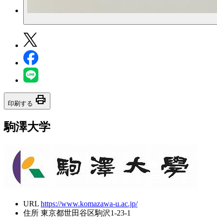
print
印刷する
駒澤大学
URL
https://www.komazawa-u.ac.jp/
住所
東京都世田谷区駒沢1-23-1