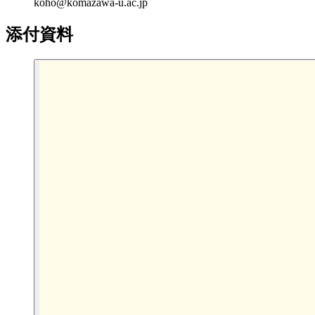
koho@komazawa-u.ac.jp
添付資料