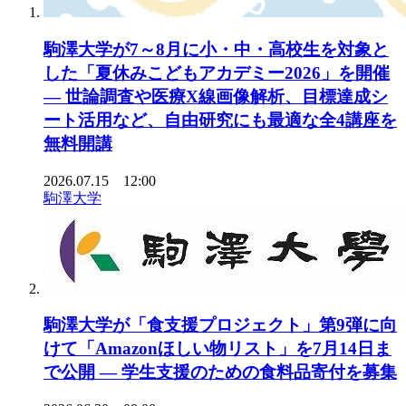
駒澤大学が7～8月に小・中・高校生を対象と
した「夏休みこどもアカデミー2026」を開催
— 世論調査や医療X線画像解析、目標達成シ
ート活用など、自由研究にも最適な全4講座を
無料開講
2026.07.15 12:00
駒澤大学
駒澤大学が「食支援プロジェクト」第9弾に向
けて「Amazonほしい物リスト」を7月14日ま
で公開 ― 学生支援のための食料品寄付を募集