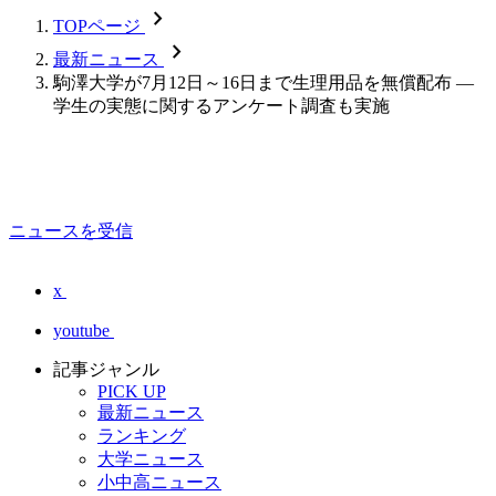
chevron_forward
TOPページ
chevron_forward
最新ニュース
駒澤大学が7月12日～16日まで生理用品を無償配布 —
学生の実態に関するアンケート調査も実施
ニュースを受信
x
youtube
記事ジャンル
PICK UP
最新ニュース
ランキング
大学ニュース
小中高ニュース