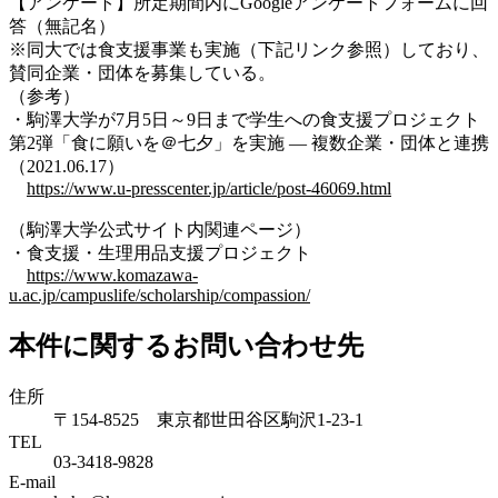
【アンケート】所定期間内にGoogleアンケートフォームに回
答（無記名）
※同大では食支援事業も実施（下記リンク参照）しており、
賛同企業・団体を募集している。
（参考）
・駒澤大学が7月5日～9日まで学生への食支援プロジェクト
第2弾「食に願いを＠七夕」を実施 — 複数企業・団体と連携
（2021.06.17）
https://www.u-presscenter.jp/article/post-46069.html
（駒澤大学公式サイト内関連ページ）
・食支援・生理用品支援プロジェクト
https://www.komazawa-
u.ac.jp/campuslife/scholarship/compassion/
本件に関するお問い合わせ先
住所
〒154-8525 東京都世田谷区駒沢1-23-1
TEL
03-3418-9828
E-mail