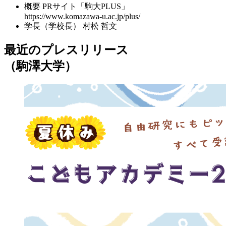
概要
PRサイト「駒大PLUS」
https://www.komazawa-u.ac.jp/plus/
学長（学校長）
村松 哲文
最近のプレスリリース
（駒澤大学）