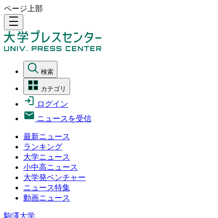
ページ上部
density_medium
検索
カテゴリ
ログイン
ニュースを受信
最新ニュース
ランキング
大学ニュース
小中高ニュース
大学発ベンチャー
ニュース特集
動画ニュース
駒澤大学