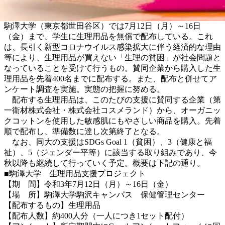
駒澤大学（東京都世田谷区）では7月12日（月）～16日
（金）まで、学生に生理用品を無償で配布している。これ
は、長引く新型コロナウイルス感染拡大に伴う経済的な理由
等により、生理用品が買えない「生理の貧困」が社会問題と
なっていることを受けて行うもの。賛同企業から購入した生
理用品を先着400名までに配布する。また、配布と併せてア
ンケート調査を実施。実態の把握に努める。
配布する生理用品は、このたびの支援に賛同する企業（第
一衛材株式会社・株式会社コスメランド）から、オーガニッ
クコットンを使用した敏感肌にもやさしい商品を購入。先着
順で配布し、準備数に達し次第終了となる。
なお、同大の支援はSDGs Goal 1（貧困）、3（健康と福
祉）、5（ジェンダー平等）に該当する取り組みであり、今
秋以降も継続して行っていく予定。概要は下記の通り。
■駒澤大学 生理用品支援プロジェクト
【期 間】令和3年7月12日（月）～16日（金）
【場 所】駒澤大学駒沢キャンパス 保健管理センター
【配布するもの】生理用品
【配布人数】約400人分（一人につき1セット配付）