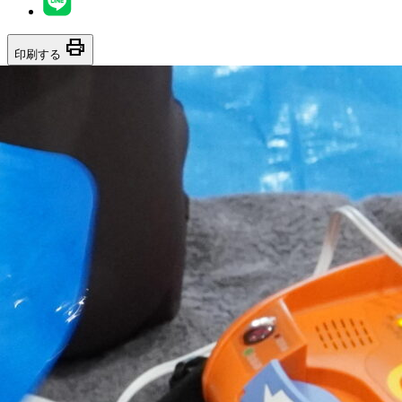
print
印刷する