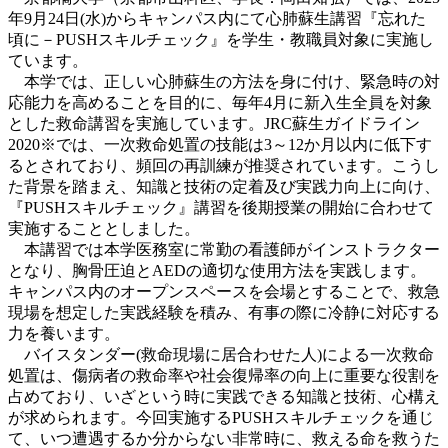
年9月24日(水)からキャンパス内にて心肺蘇生講習『忘れた
頃に－PUSHスキルチェック』を学生・教職員対象に実施し
ています。
本学では、正しい心肺蘇生の方法を身に付け、緊急時の対
応能力を高めることを目的に、毎年4月に新入生全員を対象
とした救命講習を実施しています。JRC蘇生ガイドライン
2020※では、一次救命処置の技能は3～12か月以内に低下す
るとされており、頻回の再訓練が推奨されています。こうし
た背景を踏まえ、知識と技術の定着及び実践力向上に向け、
『PUSHスキルチェック』講習を後期授業の開始に合わせて
実施することとしました。
本講習では本学医務室に常勤の看護師がインストラクター
となり、胸骨圧迫とAEDの適切な使用方法を実践します。
キャンパス内のオープンスペースを会場とすることで、救急
現場を想定した実践経験を積み、有事の際に冷静に対応する
力を養います。
バイスタンダー(救命現場に居合わせた人)による一次救命
処置は、傷病者の救命率や社会復帰率の向上に重要な役割を
占めており、いざという時に実践できる知識と技術、心構え
が求められます。今回実施するPUSHスキルチェックを通じ
て、いつ遭遇するか分からない非常時に、救える命を救うた