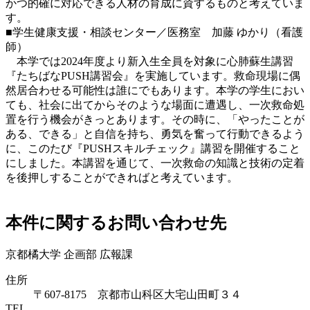
かつ的確に対応できる人材の育成に資するものと考えていま
す。
■
学生健康支援・相談センター／医務室 加藤 ゆかり（看護
師）
本学では2024年度より新入生全員を対象に心肺蘇生講習
『たちばなPUSH講習会』を実施しています。救命現場に偶
然居合わせる可能性は誰にでもあります。本学の学生におい
ても、社会に出てからそのような場面に遭遇し、一次救命処
置を行う機会がきっとあります。その時に、「やったことが
ある、できる」と自信を持ち、勇気を奮って行動できるよう
に、このたび『PUSHスキルチェック』講習を開催すること
にしました。本講習を通じて、一次救命の知識と技術の定着
を後押しすることができればと考えています。
本件に関するお問い合わせ先
京都橘大学 企画部 広報課
住所
〒607-8175 京都市山科区大宅山田町３４
TEL