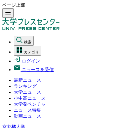
ページ上部
density_medium
検索
カテゴリ
ログイン
ニュースを受信
最新ニュース
ランキング
大学ニュース
小中高ニュース
大学発ベンチャー
ニュース特集
動画ニュース
京都橘大学