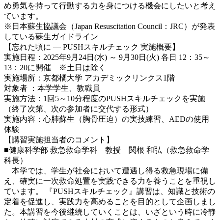
め勇気を持って行動する力を身につける機会にしたいと考え
ています。
※
日本蘇生協議会（Japan Resuscitation Council：JRC）が発表
している蘇生ガイドライン
【忘れた頃に
― PUSHスキルチェック
実施概要】
実施日程：2025年9月24日(水) ～ 9月30日(火) 各日 12：35～
13：20に開催 ※土日は除く
実施場所：京都橘大学 アカデミックリンクス1階
対象者 ：本学学生、教職員
実施方法：1回5～10分程度のPUSHスキルチェックを実施
（
終了次第、次の参加者に交代する形式）
実施内容：心肺蘇生（胸骨圧迫）の実技練習、AEDの使用
体験
【講習実施担当者のコメント】
■
健康科学部 救急救命学科 教授 関根 和弘（救急救命学
科長）
本学では、学生が社会において遭遇し得る救急現場に備
え、確実に一次救命処置を実践できる力を養うことを重視し
ています。 『PUSHスキルチェック』講習は、知識と技術の
定着を促進し、実践力を高めることを目的として企画しまし
た。本講習を今後継続していくことは、いざという時に冷静