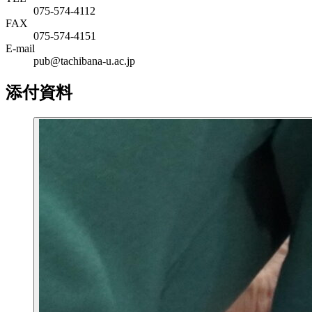
075-574-4112
FAX
075-574-4151
E-mail
pub@tachibana-u.ac.jp
添付資料